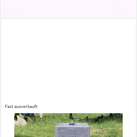
-27%
in 3-4 Werktagen bei dir
Fast ausverkauft
WEHMANN
Gartenbrunnen Solarbrunnen Asia
179,00 €
UVP
199,95 €