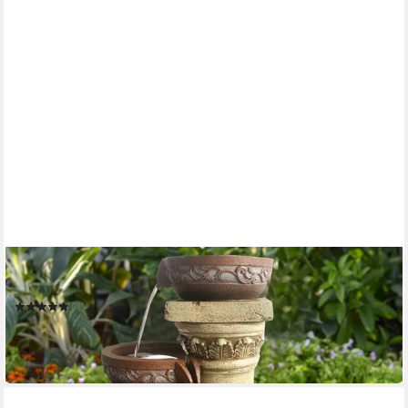
WEHMANN
Gartenbrunnen Solarbrunnen Toskana
(1)
209,00 €
UVP
239,00 €
-13%
in 3-4 Werktagen bei dir