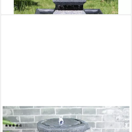
-10%
in 3-4 Werktagen bei dir
WEHMANN
Gartenbrunnen Solarbrunnen Cascade
(3)
179,00 €
UVP
199,00 €