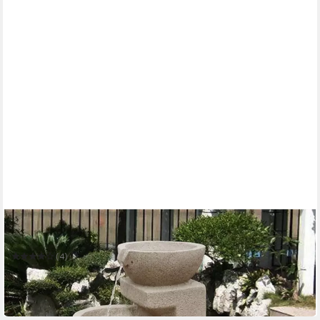
WEHMANN
Gartenbrunnen Solarbrunnen Eden
(4)
199,00 €
UVP
219,99 €
-10%
in 3-4 Werktagen bei dir