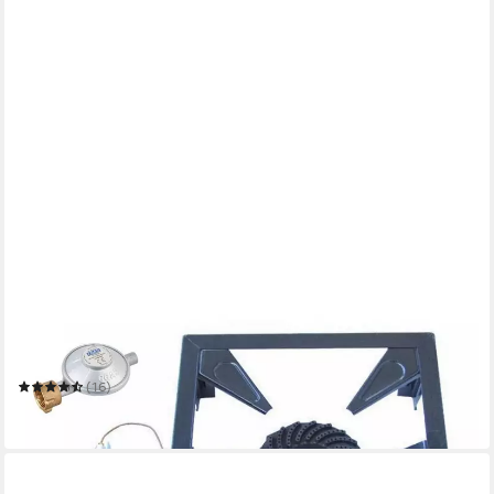
WEHMANN
Gaskocher 10,5 KW Profi 4 Fuß Hockerkocher
(16)
ab 89,99 €
in 3-4 Werktagen bei dir