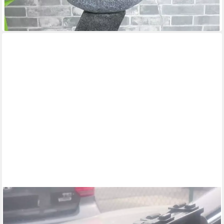
-10%
in 3-4 Werktagen bei dir
WEHMANN
Autospiegel Caravanspiegel XL 2 Stück
23,95 €
UVP
29,95 €