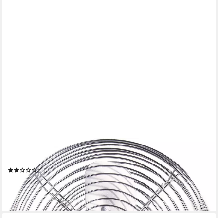
WEHMANN
Tischventilator Ventilator Jumbo
(1)
26,95 €
UVP
29,99 €
-10%
in 3-4 Werktagen bei dir