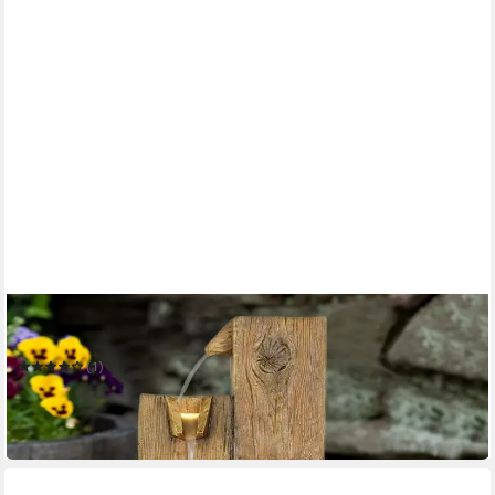
WEHMANN
Gartenbrunnen Gartenbrunnen Rustikal
(1)
159,95 €
UVP
199,00 €
-20%
in 3-4 Werktagen bei dir