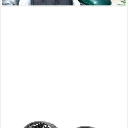
WEHMANN
Tischventilator Doppelventilator Autoventilator
16,95 €
UVP
24,99 €
-32%
in 3-4 Werktagen bei dir