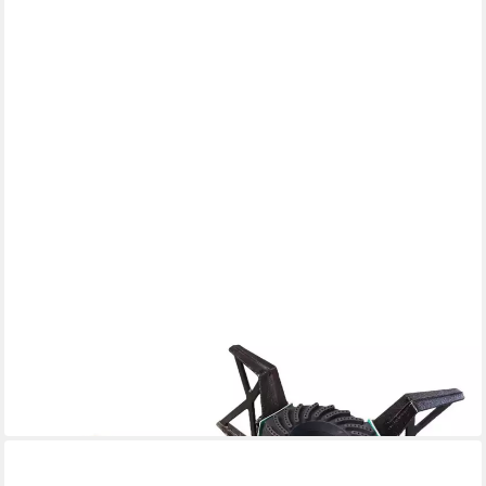
WEHMANN
Gaskocher 10,5 KW Gaskocher 3 Fuß mit Schlauch und
Druckregler
ab 54,95 €
in 3-4 Werktagen bei dir