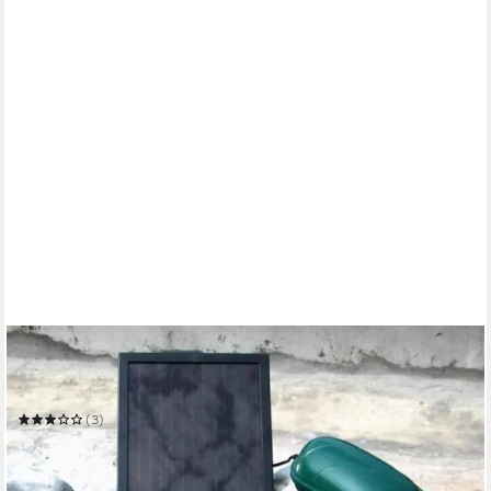
WEHMANN
Teichbelüfter Solar Power Doppel Belüfterpumpe 200 l/h
Teichbelüfter Tag u. Nacht
(3)
49,95 €
UVP
69,95 €
-29%
in 3-4 Werktagen bei dir