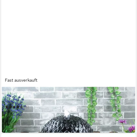
Fast ausverkauft
WEHMANN
Gartenbrunnen Solarbrunnen Lotus
(6)
109,00 €
UVP
129,99 €
-16%
in 3-4 Werktagen bei dir