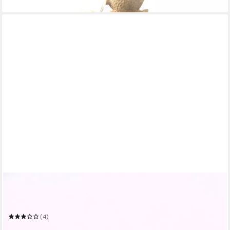
in 3-4 Werktagen bei dir
WEHMANN
Reise-Wasserkocher Wasserkocher 12 Volt Kfz Edelstahl 150
Watt Babykosterwärmer 12V
(4)
18,95 €
UVP
25,99 €