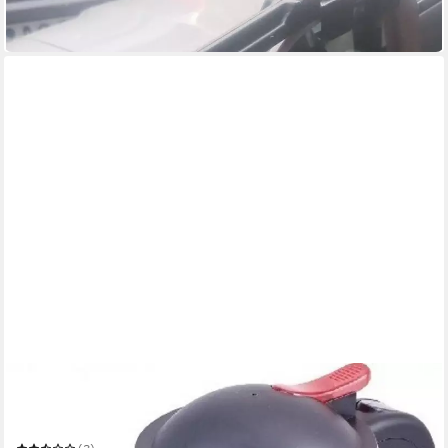
-20%
in 3-4 Werktagen bei dir
WEHMANN
Reise-Wasserkocher Wasserkocher 24 Volt für LKW, Edelstahl
Babykostwärmer 24V