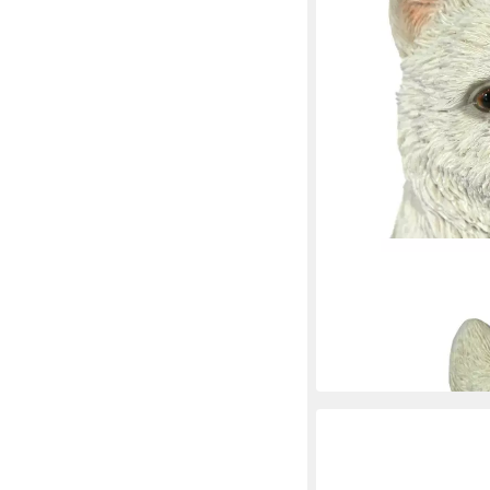
CASA COLLECTION BY J
Tierfigur Hund Cesar
11,90 €
16,90 €
-30%
in 7-9 Werktagen bei dir