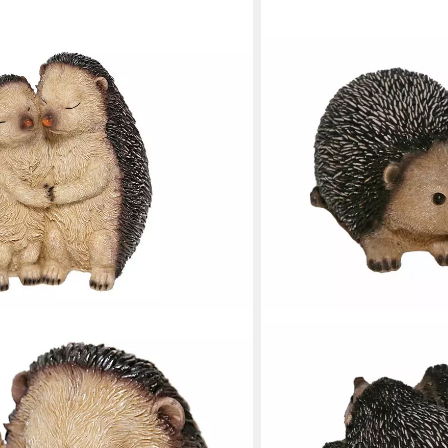
CASA COLLECTION BY JÄNIG
Tierfigur 12304
14,90 €
18,90 €
-21%
in 7-9 Werktagen bei dir