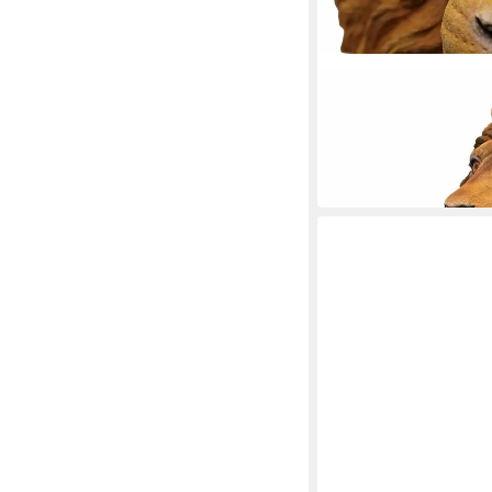
CASA COLLECTION BY J
Tierfigur Löwenkopf
12,90 €
21,90 €
-41%
in 7-9 Werktagen bei dir