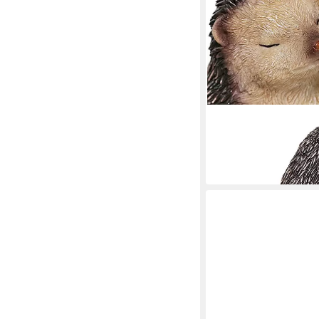
CASA COLLECTION BY J
Tierfigur Igelpaar
17,90 €
in 7-9 Werktagen bei dir