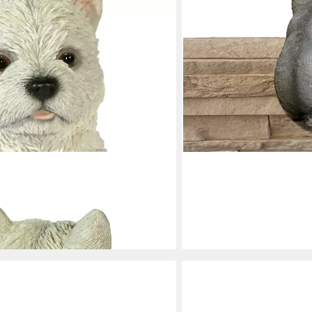
11,90 €
16,90 €
-30%
in 7-9 Werktagen bei dir
ÄNIG