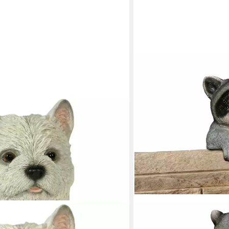
CASA COLLECTION BY JÄNIG
Tierfigur Waschbär, Zaun