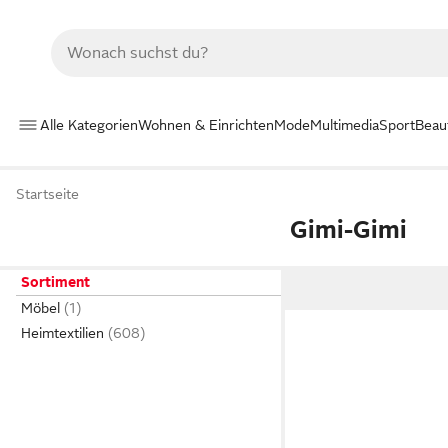
Alle Kategorien
Wohnen & Einrichten
Mode
Multimedia
Sport
Beau
Startseite
Gimi-Gimi
Sortiment
Möbel
Heimtextilien