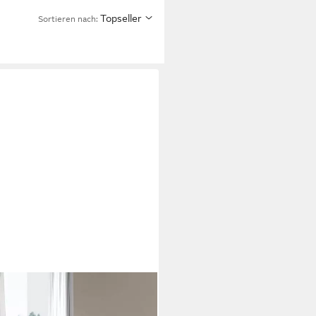
Topseller
Sortieren nach: