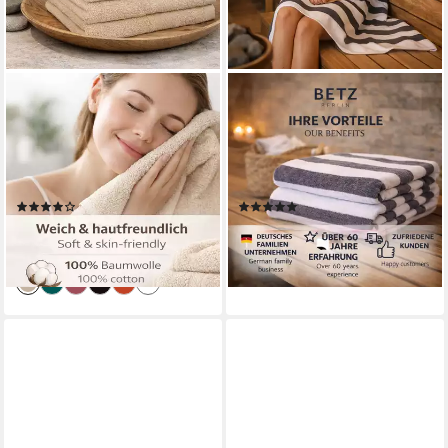
BETZ
BETZ
Gästehandtücher 10 tlg.
Saunatuch Badetuch XXL
Gästehandtücher-Set
Berlin mt Streifen Größe 70 x
PREMIUM 100 % Baumwolle
180 cm, 100% Baumwolle (1-
30x50cm, 100% Baumwolle
St)
(9)
(5)
(10-St)
28,50 €
22,95 €
(2,85 €/ 1 Stk)
lieferbar - in 2-3 Werktagen bei dir
lieferbar - in 2-3 Werktagen bei dir
+2
+25