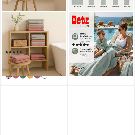
BETZ
BETZ
Handtücher Premium
Handtuch Set Betz 12 tlg.
Handtuch-Set 12-tlg.
Handtuch Set Berlin, 100%
Duschtücher, Handtücher,
Baumwolle (12 Teile, 12-St)
(15)
Gästetücher, Baumwolle (Set,
54,95 €
(3)
12-St)
(4,58 €/ 1 Stk)
64,95 €
lieferbar - in 2-3 Werktagen bei dir
(5,41 €/ 1 Stk)
lieferbar - in 2-3 Werktagen bei dir
+1
+23