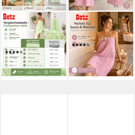
BETZ
BETZ
Badetuch XXL 100x200 cm
Kilt Frottee Saunakilt BERLIN
Palermo Saunatuch &
mit Knöpfen für Damen 420
Strandtuch Pflegeleicht &
g/m², Baumwolle
(9)
saugstark, 100% Baumwolle (1
27,95 €
(58)
Stück, 1-St)
lieferbar - in 2-3 Werktagen bei dir
29,95 €
lieferbar - in 2-3 Werktagen bei dir
+1
+5