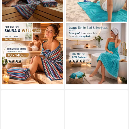
BETZ
BETZ
Badetuch XXL Duschtuch
Strandtuch Betz XXL
Saunatuch Strandtuch 100%
Badetuch LINES
Baumwolle Karo BUNT
Saunahandtuch Liegetuch
100x200cm, Baumwolle (1-St)
90x180 cm, 100% Baumwolle
(4)
(16)
ab 14,95 €
23,50 €
lieferbar - in 2-3 Werktagen bei dir
lieferbar - in 2-3 Werktagen bei dir
+3