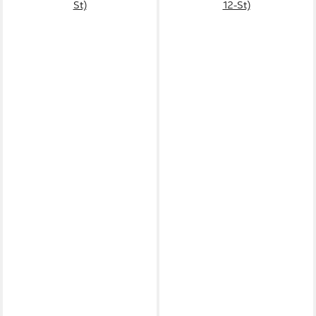
St)
12-St)