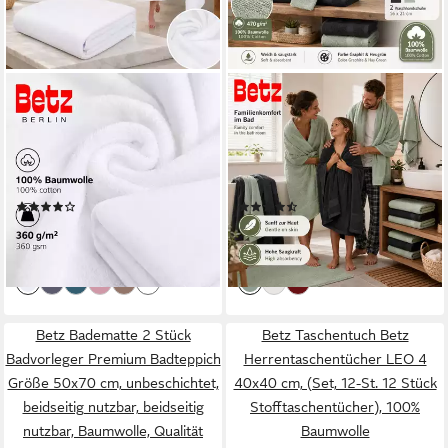
BETZ
BETZ
Badetuch 2 Stück
Handtuch Set 12-tlg.
Saunatücher groß XXL Berlin
Handtücher-Set Premium,
100x200 cm, 100%
100% Baumwolle (Set, 12-St),
Baumwolle (Set, 2-St),
2 Duschtücher, 4 Handtücher,
(4)
(22)
Badetuch Saunatuch
2 Gästetücher, 2 Seiftücher, 2
59,50 €
64,95 €
Badetücher Saunatücher
WH
(29,75 €/ 1 Stk)
(5,41 €/ 1 Stk)
lieferbar - in 2-3 Werktagen bei dir
lieferbar - in 2-3 Werktagen bei dir
+2
Betz Badematte 2 Stück
Betz Taschentuch Betz
Badvorleger Premium Badteppich
Herrentaschentücher LEO 4
Größe 50x70 cm, unbeschichtet,
40x40 cm, (Set, 12-St. 12 Stück
beidseitig nutzbar, beidseitig
Stofftaschentücher), 100%
nutzbar, Baumwolle, Qualität
Baumwolle