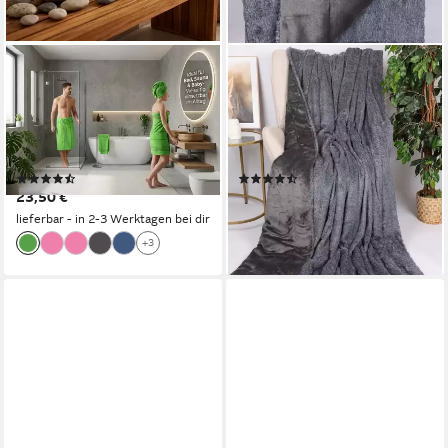
BETZ
BETZ
Strandtuch Betz XXL
Wohndecke Luxus
Badetuch LINES
Kuscheldecke XXL TURIN
Saunahandtuch Liegetuch
Größe 150 cm x 200 cm
90x180 cm, 100% Baumwolle
Farbe grau
(16)
(6)
23,50 €
59,50 €
lieferbar - in 2-3 Werktagen bei dir
lieferbar - in 2-3 Werktagen bei dir
+3