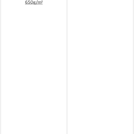
650g/m²