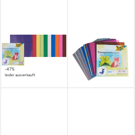
FOLIA
FOLIA
Motivpapier ignore, 15 cm x
Motivpapier ignore, 10 cm x
15 cm, 500 Blatt
10 cm, 500 Blatt
ab 9,49 €
ab 5,99 €
UVP
17,99 €
UVP
9,99 €
-47%
-40%
leider ausverkauft
lieferbar - in 8-10 Werktagen bei
dir