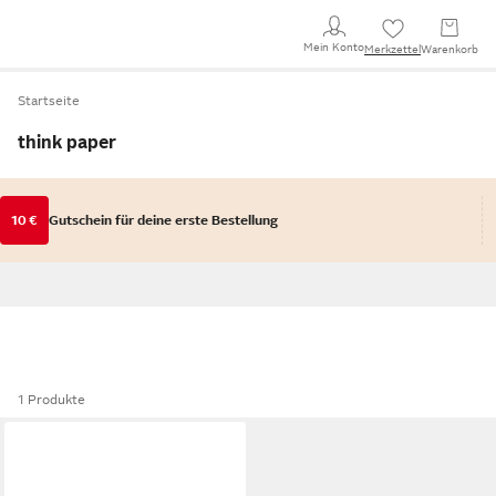
Mein Konto
Merkzettel
Warenkorb
Startseite
think paper
10 €
Gutschein für deine erste Bestellung
1 Produkte