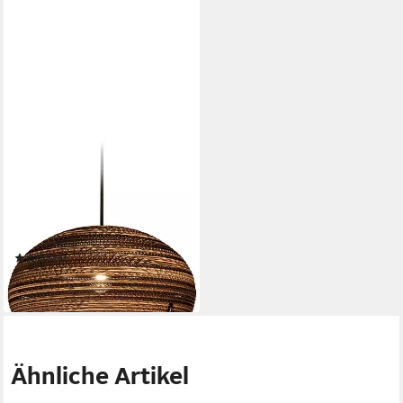
THINK PAPER
Hängeleuchte Dandy, ohne
Leuchtmittel, schicke
Deckenleuchte,Beleuchtung
mit Stil,handarbeit
(1)
244,99 €
lieferbar - in 3-4 Werktagen bei dir
Ähnliche Artikel