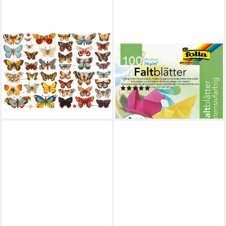
CREATIV COMPANY
FOLIA
Motivpapier Schmetterlinge,
Kraftpapier folia Faltblätter
40 Motive, gestanz und
INTENSIV mehrfarbig 100,
geprägt
20x20
(1)
12,48 €
ab 7,25 €
lieferbar - in 4-5 Werktagen bei dir
lieferbar - in 4-5 Werktagen bei dir