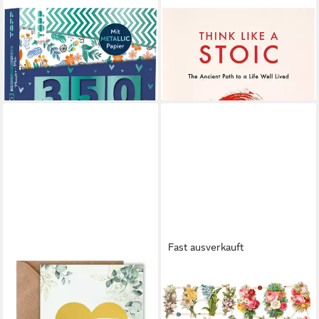
TOPP
Think Like a Stoic / Ken Mogi
Motivpapier Origami-Papiere
17,99 €
Muster-Mix, 350 Blatt
lieferbar - in 2-3 Werktagen bei dir
15,99 €
lieferbar - in 2-3 Werktagen bei dir
Fast ausverkauft
THINGS OF HAPPINESS
CREATIV COMPANY
Postkarte Rubbelkarte Blanko,
Motivpapier Vintage-
Glückslos, Rubellos,
Glanzbilder Blumengruß, 2