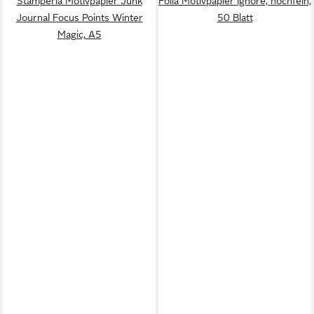
Stamperia Motivpapier Junk
Folia Motivpapier ignore, hochfein,
Journal Focus Points Winter
50 Blatt
Magic, A5