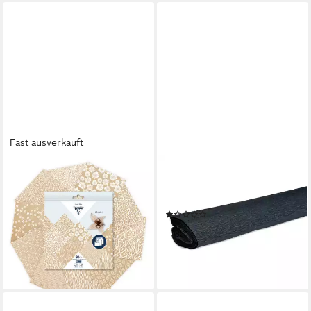
(B × H)
Fast ausverkauft
CLAIREFONTAINE
VBS
Motivpapier Faltpapier-
Kraftpapier ignore, 200 cm x
Sortiment Kraftpapier Floral,
50 cm
(1)
60 Blatt
4,39 €
ab 9,13 €
(4,39 €/ 1 qm)
lieferbar - in 3-4 Werktagen bei dir
lieferbar - in 4-5 Werktagen bei dir
+9