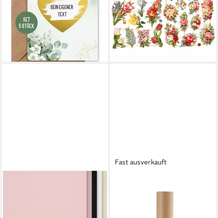
Überraschungskarte, Set 5
Bogen
9,85 €
Stück
lieferbar - in 4-5 Werktagen bei dir
9,98 €
lieferbar - in 4-5 Werktagen bei dir
Fast ausverkauft
FINDIT
CREATIV COMPANY
Motivpapier Samtpapier, DIN
Kraftpapier Rolle, 30 m lang
19,66 €
A4 250 g/m²
(19,66 €/ 1 qm)
4,79 €