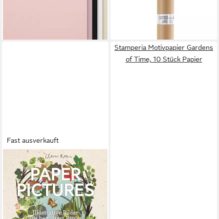
lieferbar - in 4-5 Werktagen bei dir
(4,79 €/ 1 qm)
lieferbar - in 4-5 Werktagen bei dir
Stamperia Motivpapier Gardens
of Time, 10 Stück Papier
Fast ausverkauft
HAUPT VERLAG
Paper Pictures / Clover Robin
24,90 €
lieferbar - in 2-3 Werktagen bei dir