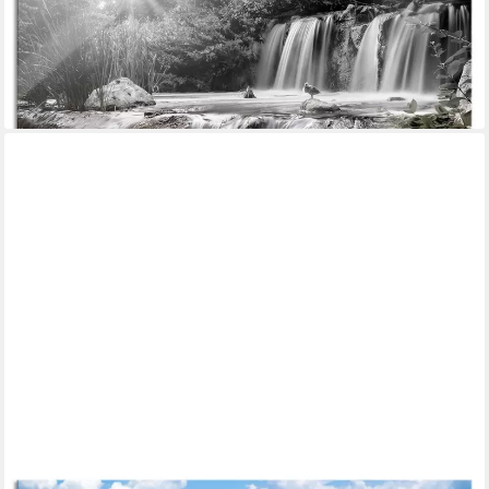
Glasbild Wasserfall, Wasserfall (1 St), Glasbild aus Echtglas, inkl.
Aufhängungen und Abstandshalter
ab 67,95 €
UVP
77,95 €
-13%
lieferbar - in 3-4 Werktagen bei dir