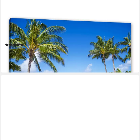
PIXXPRINT
Leinwandbild Wunderschöner Strand mit Palmen,
Wunderschöner Strand mit Palmen (1 St), Leinwandbild fertig
bespannt, inkl. Zackenaufhänger
(2)
ab 19,95 €
UVP
25,89 €
-23%
lieferbar - in 3-4 Werktagen bei dir