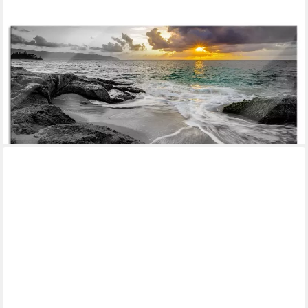
PIXXPRINT
Glasbild Sonnuntergang auf Hawaii, Sonnuntergang auf Hawaii (1
St), Glasbild aus Echtglas, inkl. Aufhängungen und
Abstandshalter
ab 67,95 €
UVP
77,95 €
-13%
lieferbar - in 3-4 Werktagen bei dir