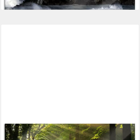
lieferbar - in 3-4 Werktagen bei dir
PIXXPRINT
Glasbild Waldweg im Frühling, Waldweg im Frühling (1 St),