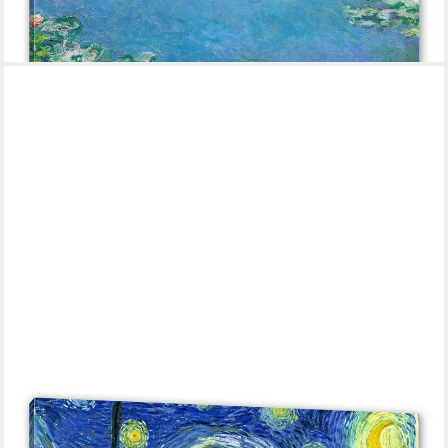
-23%
lieferbar - in 3-4 Werktagen bei dir
PIXXPRINT
Leinwandbild Vincent Van Gogh - Die Sternennacht, Vincent Van
Gogh - Die Sternennacht (1 St), Leinwandbild fertig bespannt,