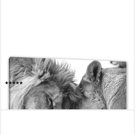
PIXXPRINT
Leinwandbild Bezauberndes kuschelndes Löwenpaar,
Bezauberndes kuschelndes Löwenpaar (1 St), Leinwandbild
fertig bespannt, inkl. Zackenaufhänger
(2)
ab 19,95 €
UVP
25,89 €
-23%
lieferbar - in 3-4 Werktagen bei dir