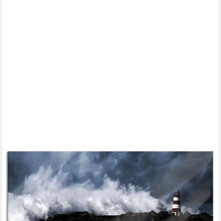
PIXXPRINT
Glasbild Tobendes Meer mit Leuchtturm, Tobendes Meer mit
Leuchtturm (1 St), Glasbild aus Echtglas, inkl. Aufhängungen und
Abstandshalter
ab 67,95 €
UVP
77,95 €
-13%