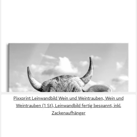
PIXXPRINT
Glasbild Neugierige Kuh auf Weide im Allgäu, Monochrome,
Neugierige Kuh auf Weide im Allgäu, Monochrome (1 St), Glasbild
aus Echtglas, inkl. Aufhängungen und Abstandshalter
ab 37,95 €
UVP
47,95 €
-21%
lieferbar - in 3-4 Werktagen bei dir
Pixxprint Leinwandbild Wein und Weintrauben, Wein und
Weintrauben (1 St), Leinwandbild fertig bespannt, inkl.
Zackenaufhänger