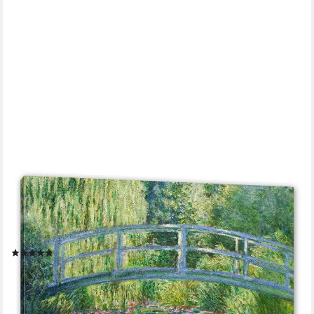
PIXXPRINT
Leinwandbild Claude Monet - japanische Brücke über den
Seerosenteich II, Claude Monet - japanische Brücke über den
Seerosenteich II (1 St), Leinwandbild fertig bespannt, inkl.
Zackenaufhänger
(1)
ab 19,95 €
UVP
25,89 €
-23%
lieferbar - in 3-4 Werktagen bei dir