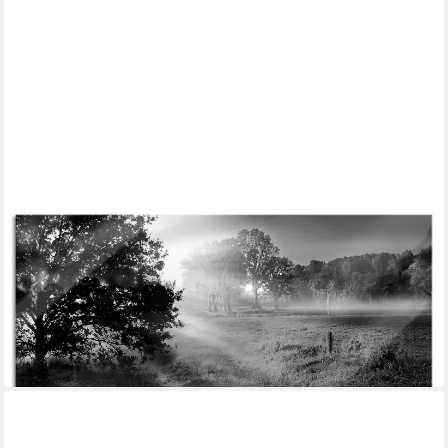
PIXXPRINT
Glasbild schöne Lichtung im Wald, schöne Lichtung im Wald (1
St), Glasbild aus Echtglas, inkl. Aufhängungen und
Abstandshalter
ab 67,95 €
UVP
77,95 €
-13%
lieferbar - in 3-4 Werktagen bei dir