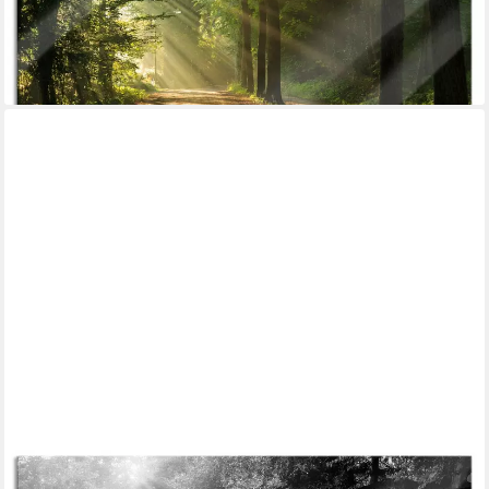
Glasbild aus Echtglas, inkl. Aufhängungen und Abstandshalter
ab 67,95 €
UVP
77,95 €
-13%
lieferbar - in 3-4 Werktagen bei dir
PIXXPRINT