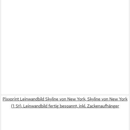
Pixxprint Leinwandbild Skyline von New York, Skyline von New York
(1 St), Leinwandbild fertig bespannt, inkl. Zackenaufhänger