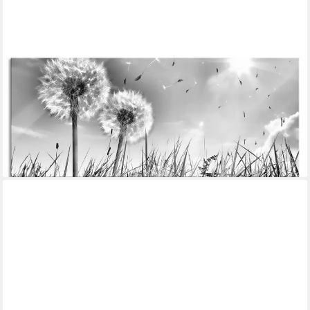
PIXXPRINT
Glasbild Pusteblumen auf Frühlingswiese, Pusteblumen auf
Frühlingswiese (1 St), Glasbild aus Echtglas, inkl. Aufhängungen
und Abstandshalter
ab 67,95 €
UVP
77,95 €
-13%
lieferbar - in 3-4 Werktagen bei dir