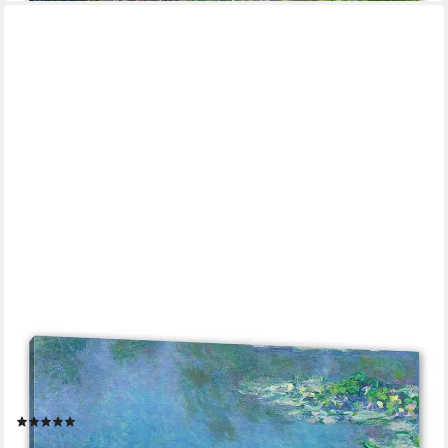
PIXXPRINT
Leinwandbild Claude Monet - Seerosen III, Claude Monet -
Seerosen III (1 St), Leinwandbild fertig bespannt, inkl.
Zackenaufhänger
(1)
ab 19,95 €
UVP
25,89 €