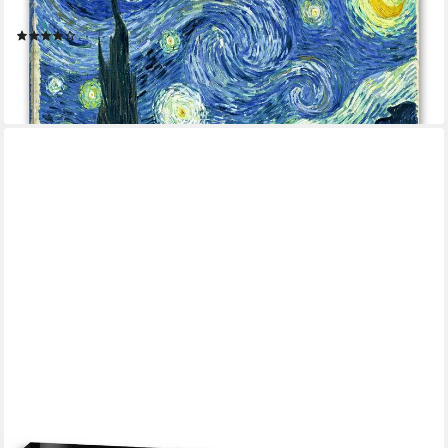
inkl. Zackenaufhänger
(3)
ab 19,95 €
UVP
25,89 €
-23%
lieferbar - in 3-4 Werktagen bei dir