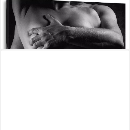
PIXXPRINT
Leinwandbild Sinnliche Umarmung von hinten nackt, Sinnliche
Umarmung von hinten nackt (1 St), Leinwandbild fertig bespannt,
inkl. Zackenaufhänger
ab 19,95 €
UVP
29,95 €
-33%
lieferbar - in 3-4 Werktagen bei dir