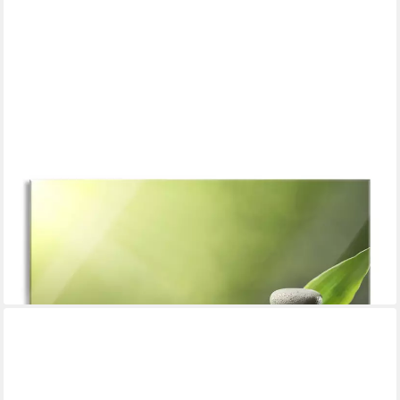
PIXXPRINT
Glasbild Zen Steine mit Blättern, Zen Steine mit Blättern (1 St),
Glasbild aus Echtglas, inkl. Aufhängungen und Abstandshalter
ab 44,95 €
UVP
54,95 €
-18%
lieferbar - in 3-4 Werktagen bei dir