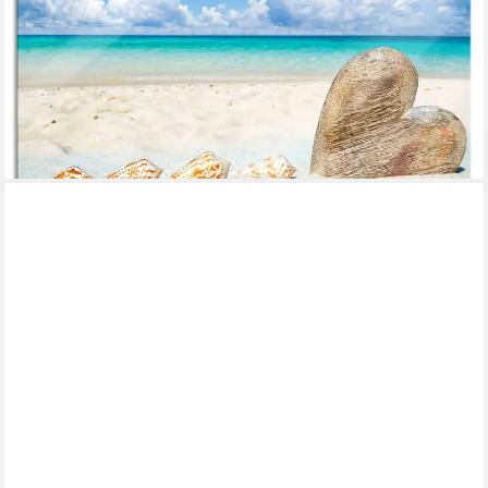
PIXXPRINT
Glasbild Sandstrand mit Muscheln, Sandstrand mit Muscheln (1
St), Glasbild aus Echtglas, inkl. Aufhängungen und
Abstandshalter
ab 67,95 €
UVP
77,95 €
-13%
lieferbar - in 3-4 Werktagen bei dir