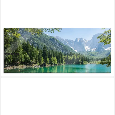
PIXXPRINT
Glasbild Wunderschöner See im Wald, Wunderschöner See im
Wald (1 St), Glasbild aus Echtglas, inkl. Aufhängungen und
Abstandshalter
(1)
ab 67,95 €
UVP
77,95 €
-13%
lieferbar - in 3-4 Werktagen bei dir