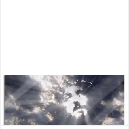
PIXXPRINT
Glasbild Das Jesusgesicht am Himmel, Das Jesusgesicht am
Himmel (1 St), Glasbild aus Echtglas, inkl. Aufhängungen und
Abstandshalter
ab 67,95 €
UVP
77,95 €
-13%
lieferbar - in 3-4 Werktagen bei dir