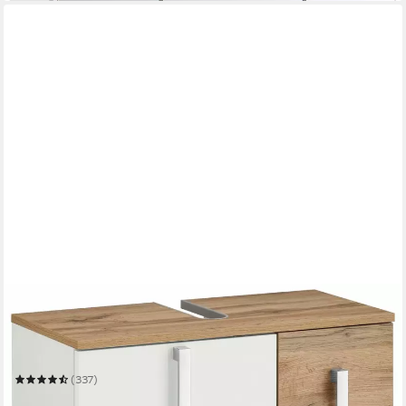
SCHILDMEYER
Waschbeckenunterschrank Kampen,
Waschbeckenunterschrank, Made in Germany, B: 65 cm
65,1 x 60 x 32 cm
B/H/T
(337)
109,25 €
UVP
199,99 €