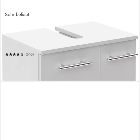
Sehr beliebt
SCHILDMEYER
Waschbeckenunterschrank Ken, Waschbeckenunterschrank,
Made in Germany, B: 50 cm
50 x 63,5 x 32,5 cm
B/H/T
(340)
59,99 €
UVP
129,99 €
-54%
lieferbar in 6 Wochen