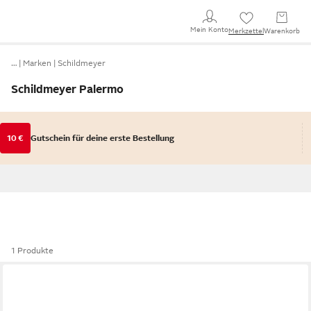
Mein Konto
Merkzettel
Warenkorb
…
Marken
Schildmeyer
Schildmeyer Palermo
10 €
Gutschein für deine erste Bestellung
1 Produkte