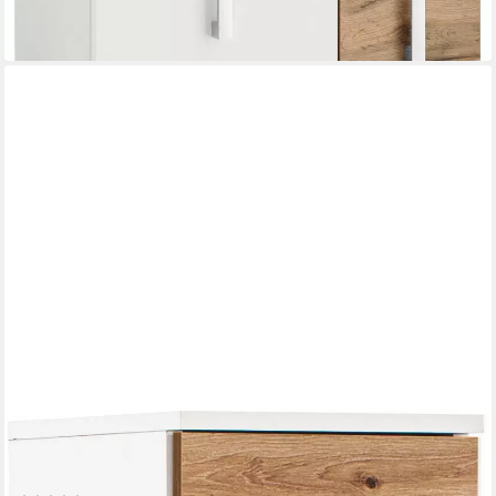
-45%
in 5-6 Werktagen bei dir
WELLTIME
Hochschrank
30,3 x 180,9 x 32,6 cm
B/H/T