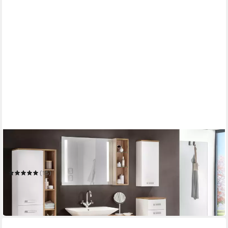
SCHILDMEYER
Wandregal Malina, Wandregal, Made in Germany, B: 21,6 cm
21,6 x 70,7 x 16 cm
B/H/T
(15)
49,97 €
UVP
89,99 €
-44%
in 5-6 Werktagen bei dir