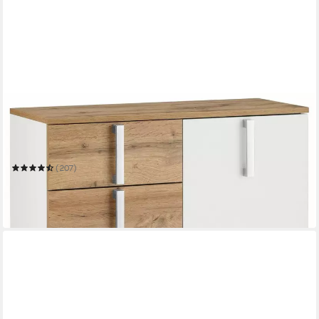
SCHILDMEYER
Badkommode Kampen, Badkommode, Made in Germany, B: 80
cm
80,6 x 94,8 x 32 cm
B/H/T
(207)
149,99 €
UVP
339,99 €
-56%
in 5-6 Werktagen bei dir