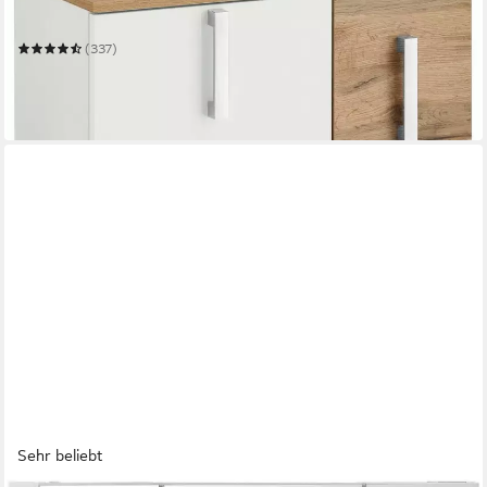
65,1 x 60 x 32 cm
B/H/T
(337)
109,25 €
UVP
199,99 €
-45%
in 5-6 Werktagen bei dir
Sehr beliebt