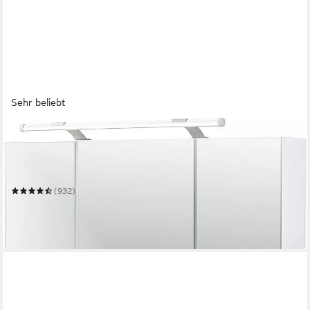
Sehr beliebt
SCHILDMEYER
Spiegelschrank Dorina, Spiegelschrank, Made in Germany, B:
70 cm
Mehrere Größen
(932)
ab 166,99 €
UVP
309,99 €
-46%
in 5-6 Werktagen bei dir