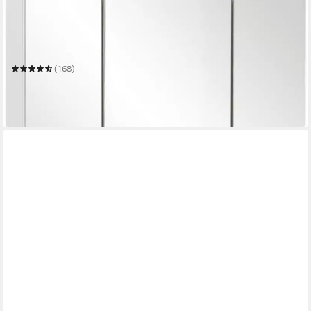
SCHILDMEYER
Spiegelschrank Basic, Spiegelschrank, Made in Germany, B: 70
cm
Mehrere Größen
(168)
ab 119,14 €
UVP
219,99 €
-46%
in 5-6 Werktagen bei dir