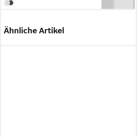
weiß
anthrazit
Ähnliche Artikel