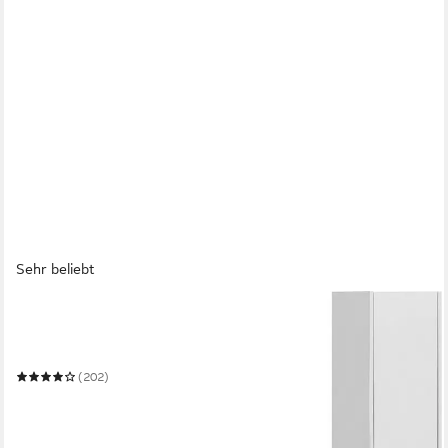
Sehr beliebt
SCHILDMEYER
Badmöbel-Set Cosmo, Badezimmer Set,
melaminharzbeschichtet, Made in Germany
(202)
207,62 €
UVP
310,99 €
-33%
in 5-6 Werktagen bei dir