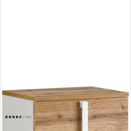
SCHILDMEYER
Unterschrank Kampen, Unterschrank, Made in Germany, B: 40
cm
40,3 x 94,8 x 32 cm
B/H/T
(136)
103,30 €
UVP
219,99 €
-53%