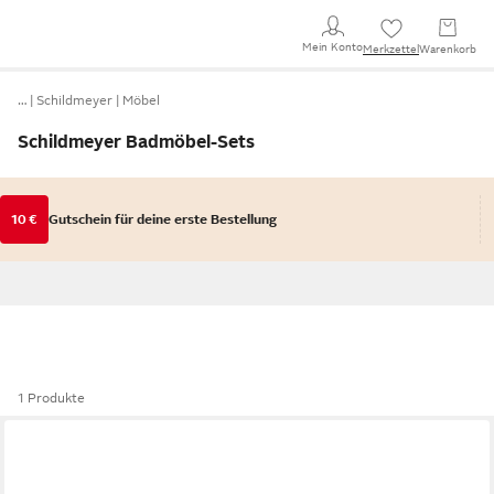
Mein Konto
Merkzettel
Warenkorb
…
Schildmeyer
Möbel
Schildmeyer Badmöbel-Sets
10 €
Gutschein für deine erste Bestellung
1 Produkte