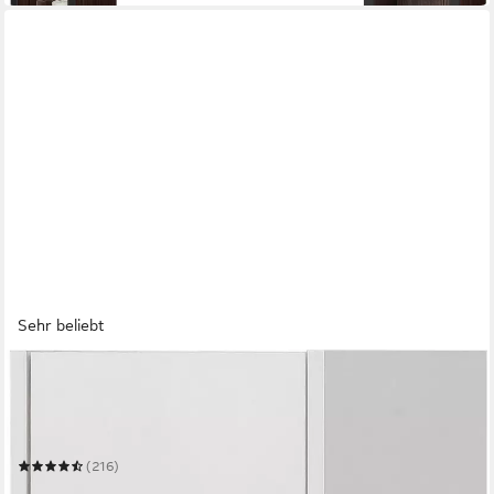
Sehr beliebt
SCHILDMEYER
Hochschrank Cosmo, Hochschrank, Made in Germany, B: 30,2
cm
30,2 x 164,5 x 33 cm
B/H/T
(216)
79,99 €
UVP
159,99 €