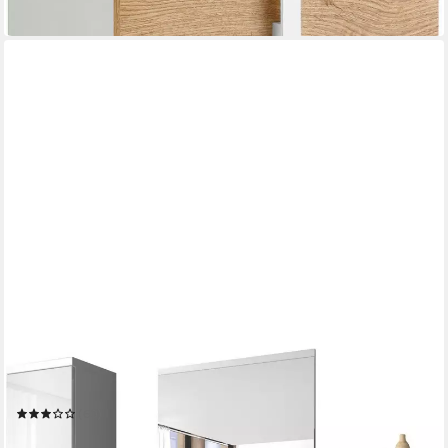
in 5-6 Werktagen bei dir
WELLTIME
Badmöbel-Set ELDA
(60)
399,99 €
UVP
859,00 €