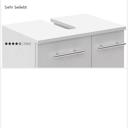
Sehr beliebt
SCHILDMEYER
Waschbeckenunterschrank Ken, Waschbeckenunterschrank,
Made in Germany, B: 50 cm
50 x 63,5 x 32,5 cm
B/H/T
(340)
59,99 €
UVP
129,99 €
-54%
lieferbar in 6 Wochen