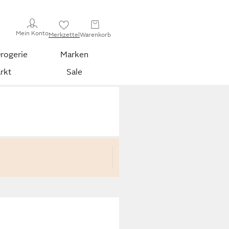
Mein Konto
Merkzettel
Warenkorb
rogerie
Marken
rkt
Sale