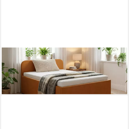
PAARA
Polsterbett Senioren 504 mit Bettkasten Kopfteil verstellbar
(Lattenroste/n)
ab 883,00 €
lieferbar in 5 Wochen