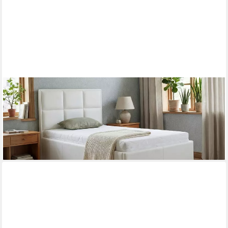
PAARA
Polsterbett Monaco 504GK mit Bettkasten Kopfteil verstellbar
(Lattenroste/n)
ab 1.323,00 €
lieferbar in 5 Wochen