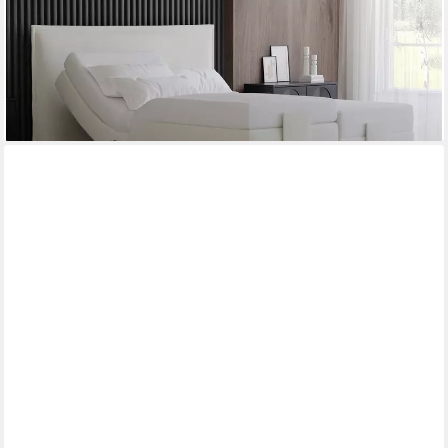
PAARA
Boxspringbett elektrisch verstellbar mit Motor alle Größen
Modell Madrid GM, mit einzigartigem Belüftungssystem
ab 1.411,00 €
lieferbar in 5 Wochen