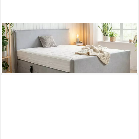
PAARA
Boxspringbett Madrid elektrische verstellung mit Motor, mit
Fussteil und mit einzigartigem Belüftungssystem
ab 1.511,00 €
lieferbar in 5 Wochen