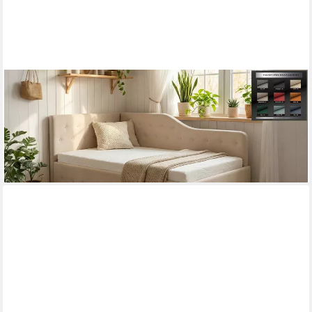
PAARA
Polsterbett mit Bettkasten und hohem Seitenteil inkl. Lattenrost
& Matratze (Lattenroste), mit hohem Seitenteil
ab 1.081,00 €
lieferbar in 5 Wochen