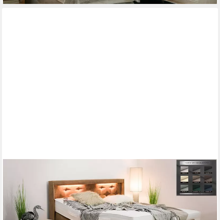
PAARA
Boxspringbett Paris elektrisch verstellbar mit Motor LED alles,
mit einzigartigem Belüftungssystem
ab 1.541,00 €
lieferbar in 5 Wochen