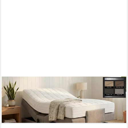
PAARA
Boxspringbett ohne Kopfteil elektrisch verstellbar inkl. Matratze
mit integrierten, mit einzigartigem Belüftungssystem
ab 1.261,00 €
lieferbar in 5 Wochen