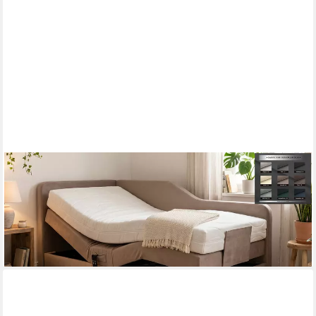
PAARA
Boxspringbett Box Alexandria elektrisch verstellbar mit Motor
alles, mit einzigartigem Belüftungssystem
ab 1.163,00 €
lieferbar in 5 Wochen