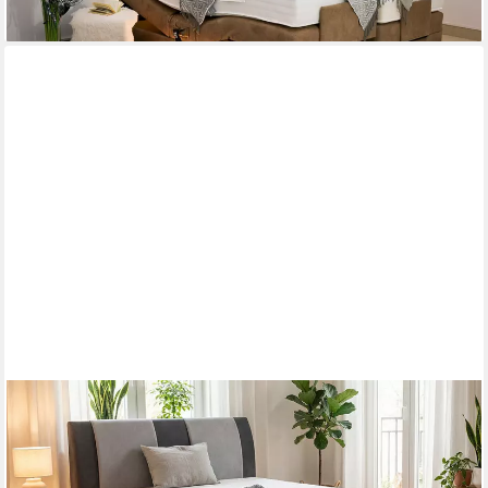
PAARA
Polsterbett Malibu mit Bettkasten mit alles Farbwahl
(Lattenroste/n)
ab 961,00 €