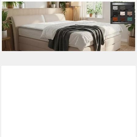
PAARA
Boxspringbett Dallas Bettkasten Kopfverstellung Dachschräge,
inkl. Matratze und Topper, mit einzigartigem Belüftungssystem
ab 1.119,00 €
lieferbar in 5 Wochen