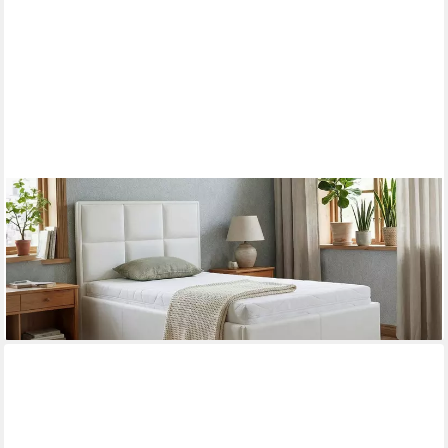
PAARA
Polsterbett Monaco 504GK mit Bettkasten Kopfteil verstellbar
(Lattenroste/n)
ab 923,00 €
lieferbar in 5 Wochen