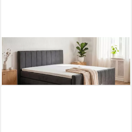
PAARA
Boxspringbett mit Bettkasten und Matratze mit integrierten
Topper - Modell Cali K, mit innovativem Belüftungssystem
ab 1.409,00 €
lieferbar in 5 Wochen