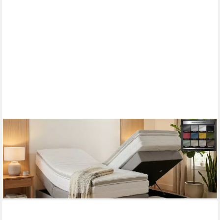
PAARA
Boxspringbett ohne Kopfteil mit Bettkasten inkl. Matratze und
Topper, Komplettset, mit innovativem Belüftungssystem
ab 941,00 €
lieferbar in 5 Wochen