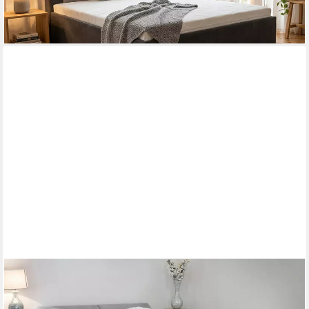
lieferbar in 5 Wochen
PAARA
Boxspringbett Dubai mit Bettkasten Kopfteil Fußteil Stauraum,
inkl. Matratze und Topper, mit einzigartigem Belüftungssystem