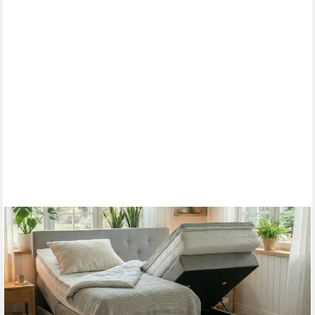
PAARA
Boxspringbett Rio mit Bettkasten Kopfteil verstellbar Stauraum,
inkl. Matratze und Topper, mit einzigartigem Belüftungssystem
ab 991,00 €
lieferbar in 5 Wochen