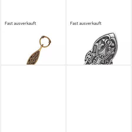
Fast ausverkauft
Fast ausverkauft
PERA PERIS
PERA PERIS
Nagelreiniger Wikinger
Ritter-Kostüm Wikinger
Nagelreiniger Bronze
Fibel Birka silber
21,99 €
29,99 €
in 3-4 Werktagen bei dir
in 3-4 Werktagen bei dir