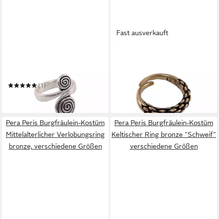
Fast ausverkauft
PERA PERIS
PERA PERIS
Burgfräulein-Kostüm
Burgfräulein-Kostüm
Wikinger Ring versilbert
Wikinger Ring bronze
21,99 €
"Spirale" verschiedene
"Chain" verschiedene Größen
(1)
in 3-4 Werktagen bei dir
Größen
ab 24,39 €
in 3-4 Werktagen bei dir
Pera Peris Burgfräulein-Kostüm
Pera Peris Burgfräulein-Kostüm
Mittelalterlicher Verlobungsring
Keltischer Ring bronze "Schweif"
bronze, verschiedene Größen
verschiedene Größen