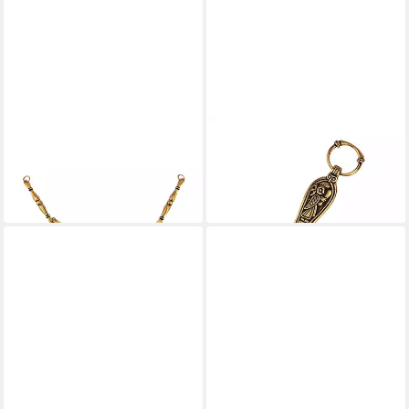
PERA PERIS
PERA PERIS
Gliederkette Viergliedrige
Wattestäbchen Wikinger
Wikinger Stabkette Bronze
Ohrlöffel aus Birka Bronze
35,99 €
23,99 €
in 3-4 Werktagen bei dir
in 3-4 Werktagen bei dir