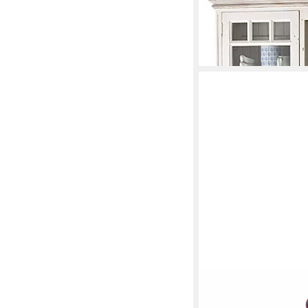
Recycle-Holz
549,00 €
lieferbar in 2 Wochen
MCA LIVING
Gaming Chair Gaming