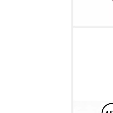
Schreibtischstuhl (1 S
139,00 €
UVP
249,00 €
-44%
lieferbar in 2 Wochen
MCA LIVING
Esszimmerstuhl 47 x 