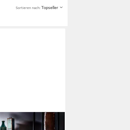
Topseller
Sortieren nach:
in Kiefer Massivholz Vintage