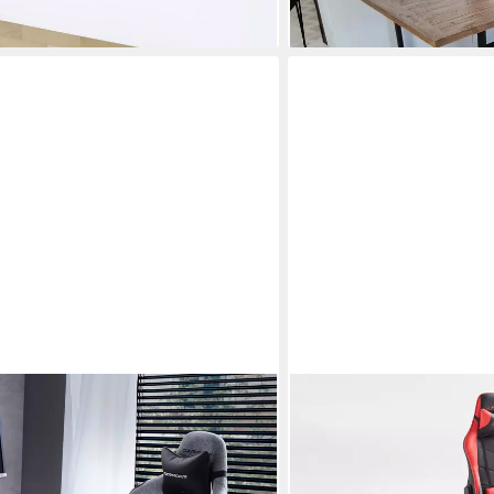
239,00 €
lieferbar in 2 Wochen
MCA LIVING
aming-Stuhl »L 4.2 Formula LFD01
Bürostuhl Chefsessel McR
Armlehne
schwarz und rot mit Funkt
219,00 €
UVP
329,95 €
en bei dir