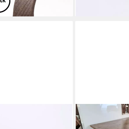
ab 262,95 €
gen bei dir
lieferbar - in 5-6 Werktagen be
MCA LIVING
0 x 105 x 30 cm (B/H/T)
Esstisch Esstisch Baldwin 
200x100cm
gen bei dir