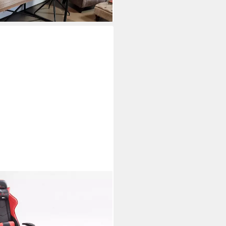
ACING Drehstuhl Bürostuhl
ionen