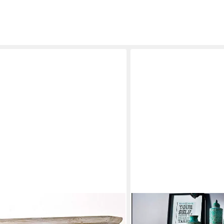
MCA LIVING
us T99 Kiefer massiv white sanded
Sideboard Sideboard Baldw