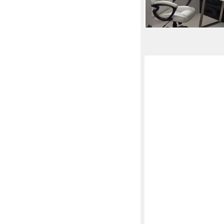
-34%
lieferbar in 2 Wochen
MCA LIVING
Esstisch schweizer Ka