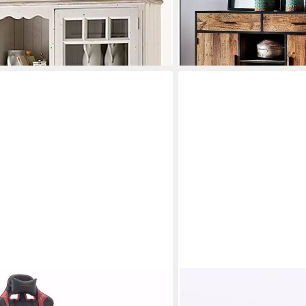
braun Breite 146cm
349,00 €
UVP
599,95 €
-42%
lieferbar in 2 Wochen
MCA LIVING
stuhl DX RACER rot schwarz
Schuhschrank 66 x 112 x 