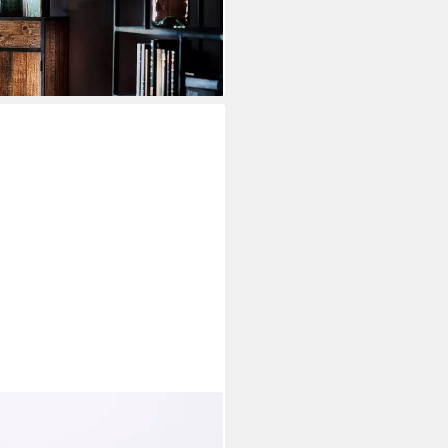
40 cm (B/H/T)