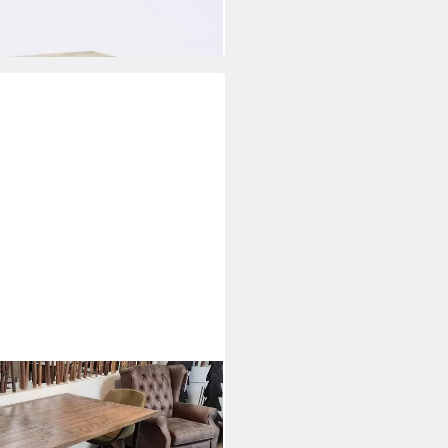
i dir
Kiefernholz Vintage braun