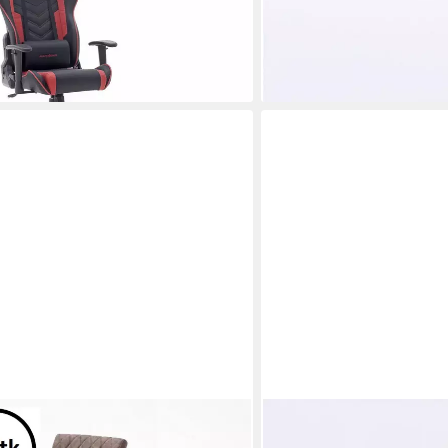
ab 409,95 €
t)
lieferbar - in 9-11 Werktagen b
MCA LIVING
86 x 63 cm (B/H/T) (4-er Set)
Sitzbank 100 x 43 x 40 c