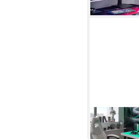
MCA LIVING
Schreibtisch Schreibti
Gestell edelstahoptik
259,00 €
UVP
389,95 €