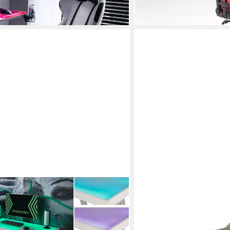
-34%
lieferbar - in 3-4 Werktagen be
MCA LIVING
sch Tifilis Glasplatte weiß RGB LED
Drehstuhl in Oliv, Stoffm
(BxHxT)
ab 231,95 €