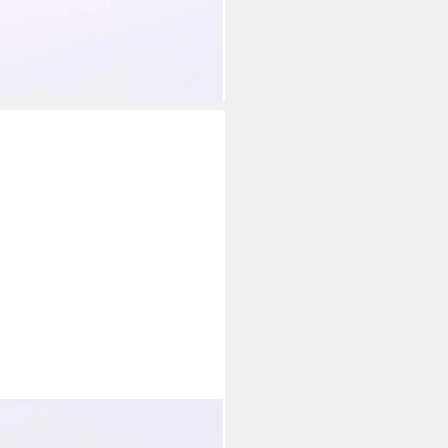
ei dir
m (B/H/T)