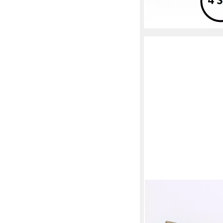
315,95 €
lieferbar - in 9-11 Werkta
MCA LIVING
Garderobenpaneel 10
174,95 €
lieferbar - in 9-11 Werkta