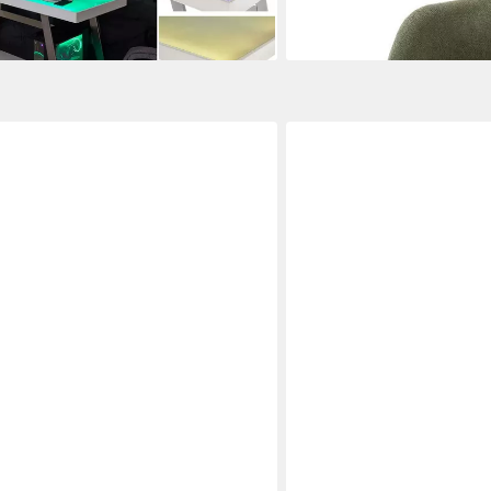
lieferbar in 9 Wochen
MCA LIVING
nte, in Wildeiche Massiv / schwarz -
Esstisch 80 x 76 x 80 cm