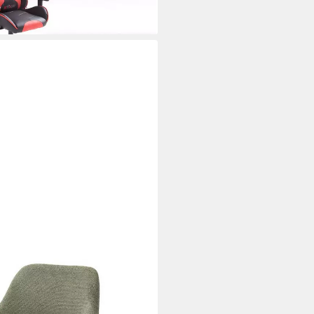
i dir
ix Fantasy/ Arizona - 56x86x64cm