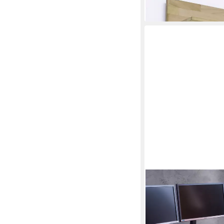
MCA LIVING
Bürostuhl DX Racer G
GN«, Coolingpad 2D-
359,00 €
lieferbar - in 3-4 Werktag