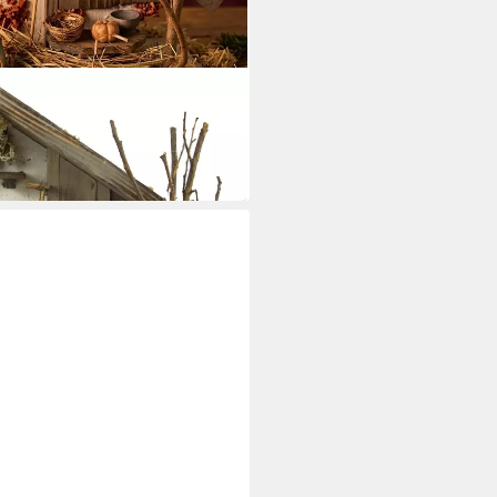
reuf inkl. Figurenblock K098