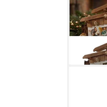
KRIPPENURSEL
Krippe Weihnachtskrip
Figurensatz K 604
139,00 €
in 4-5 Werktagen bei dir