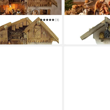
(3)
KRIPPENURSEL
pe Großglockner inkl. 12-tlg.
Krippe Weihnachtskrippe T
und Schaf
39,90 €
in 4-5 Werktagen bei dir