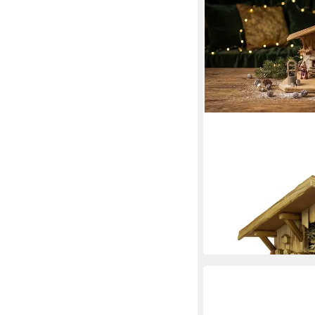
KRIPPENURSEL
Krippe Weihnachtskrip
oder ETA2
ab 219,00 €
in 4-5 Werktagen bei dir