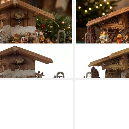
KRIPPENURSEL
pe Hartmannshof inkl. 11-tlg.
Krippe Weihnachtskrippe Th
ETA 1
189,00 €
in 4-5 Werktagen bei dir