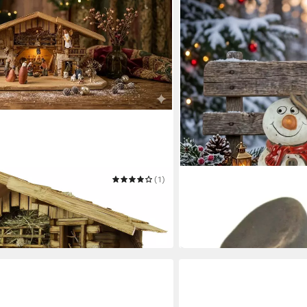
(1)
KRIPPENURSEL
pe Aicha inkl. Figurensatz ETA 1
Dekofigur 2er Set urige 
15,80 €
(7,90 €/ 1 Stk)
in 4-5 Werktagen bei dir