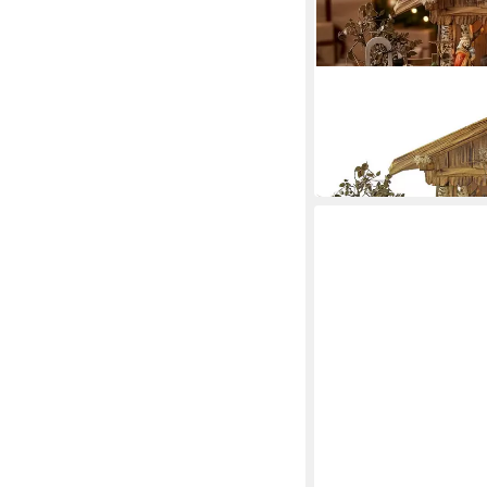
KRIPPENURSEL
Krippe Weihnachtskrip
Figurensatz K 001
229,00 €
in 4-5 Werktagen bei dir