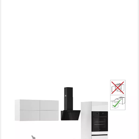
IMPULS KÜCHEN
Küchenzeile "Hamburg", Ausrichtung wählbar, Schubkästen mit
Soft-Close, vormontiert,wahlweise mit E-Geräten, Breite 280 cm
Geschirrspüler
Produktdatenblatt
Backofen
Produktdatenblatt
Kühlschrank
Produktdatenblatt
Dunstabzugshaube
Produktdatenblatt