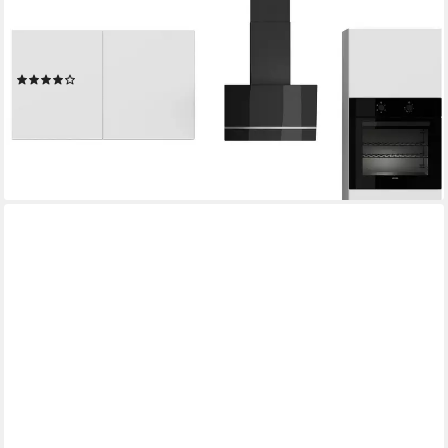
Küchenzeile "Dublin", Anti Fingerprint Oberfläche, Schubkästen
mit Soft-Close, vormontiert, wahlweise mit E-Geräten, mit
Vollauszug, Breite 280 cm
(1)
ab 2.249,99 €
UVP
3.695,99 €
-39%
lieferbar in 5 Wochen