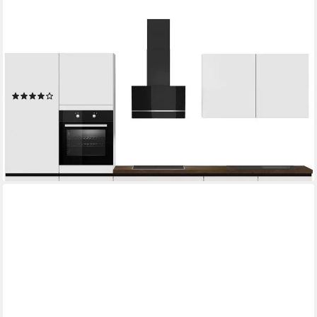
IMPULS KÜCHEN
Küche "Dublin", Anti Fingerprint Oberfläche, Schubkästen mit
Soft-Close, vormontiert, wahlweise mit E-Geräten, mit
Vollauszug, Breite 340 cm
(2)
ab 3.026,99 €
UVP
4.852,99 €
-38%
lieferbar in 5 Wochen