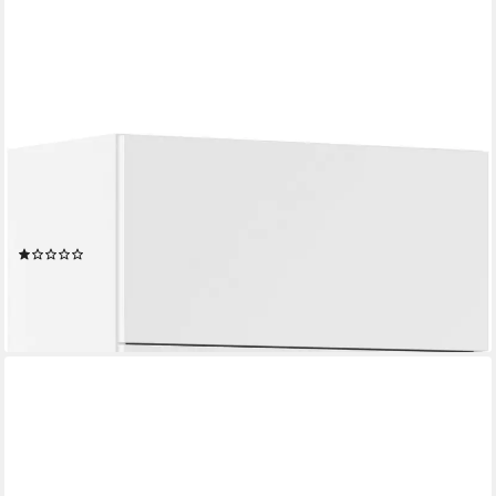
IMPULS KÜCHEN
Faltlifthängeschrank "Valencia", In zwei Breiten für eine flexible
Nutzung, Höhe: 57,9 cm vormontiert, mit Falt-Lifttür bestehend
aus 2 Fronten
(3)
ab 159,20 €
UVP
387,99 €
-59%
lieferbar in 5 Wochen