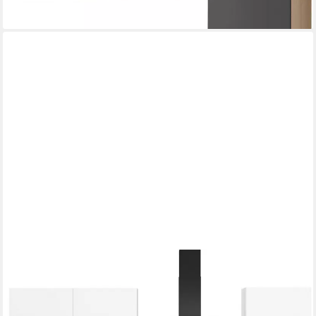
IMPULS KÜCHEN
Küchenzeile "Toledo", Ausrichtung wählbar, Schubkästen mit
Soft-Close, vormontiert, wahlweise mit E-Geräten, Breite 280
cm