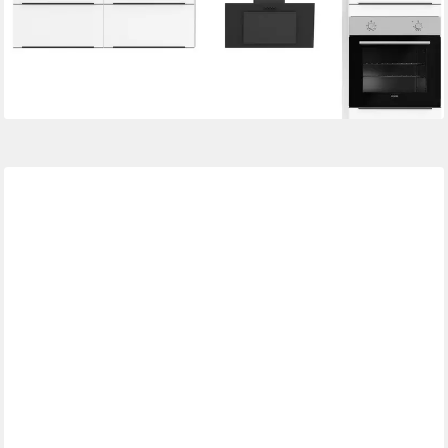
ab 2.068,99 €
UVP
3.395,99 €
-39%
lieferbar in 5 Wochen