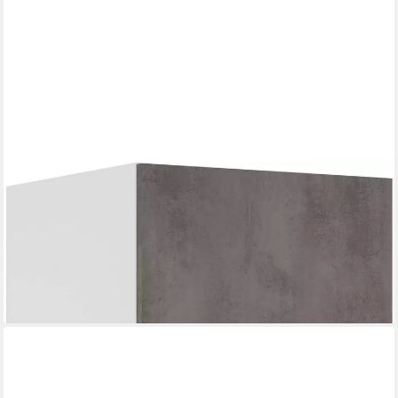
IMPULS KÜCHEN
Wäscheschrank "Prag", Breite/Höhe: 60/205,1 cm, mit
Wäschekörben vormontiert, mit Drehtüren, mit
Innenschubkästen
806,99 €
UVP
1.133,99 €
-29%
lieferbar in 5 Wochen