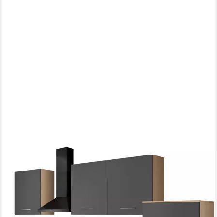
IMPULS KÜCHEN
Küchenzeile "Kopenhagen", Ausrichtung wählbar, Schubkästen
mit Soft-Close, (Set), vormontiert, wahlweise mit E-Geräten,
Breite 300 cm
ab 1.549,99 €
lieferbar in 5 Wochen