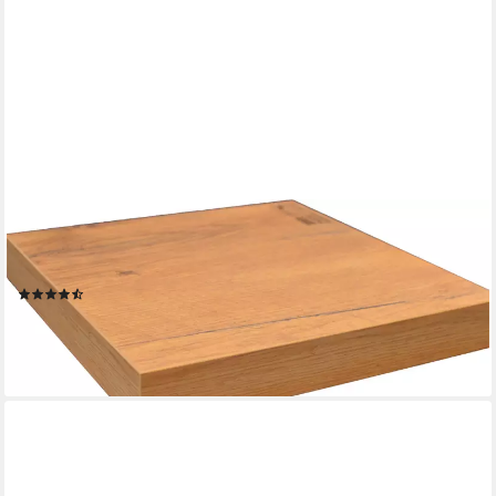
IMPULS KÜCHEN
Arbeitsplatte 4 cm stark, in vielen Breiten, passend zu allen
Serien, von vier Seiten ummantelt
(21)
ab 25,99 €
lieferbar in 7 Wochen
+13