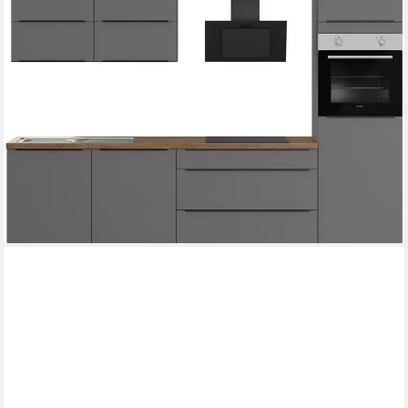
cm
Geschirrspüler
Produktdatenblatt
Kühlschrank
Produktdatenblatt
Backofen
Produktdatenblatt
Dunstabzugshaube
Produktdatenblatt
3.459,99 €
UVP
6.241,99 €
-45%
lieferbar in 5 Wochen