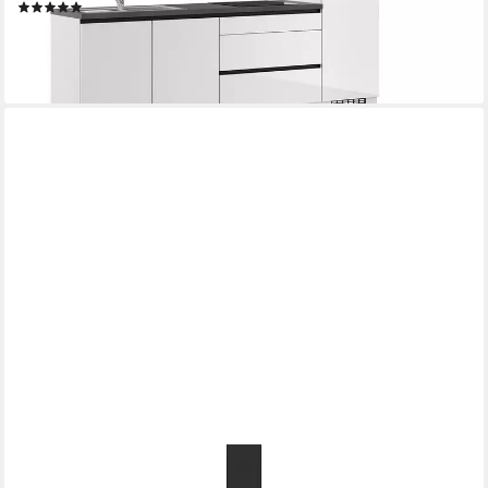
(1)
3.632,99 €
UVP
6.023,99 €
-40%
lieferbar in 5 Wochen
IMPULS KÜCHEN