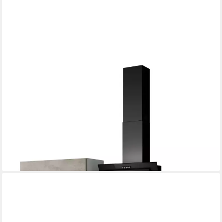
IMPULS KÜCHEN
Küchenzeile "Lissabon", Ausrichtung wählbar, Schubkästen mit
Soft-Close, vormontiert, wahlweise mit E-Geräten, mit
Vollauszug, Breite 195 cm
ab 807,99 €
UVP
1.314,99 €
-39%
lieferbar in 5 Wochen