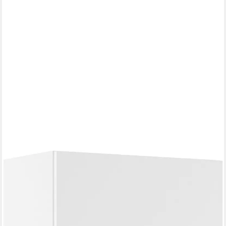
IMPULS KÜCHEN
Faltlifthängeschrank "Valencia", In zwei Breiten für eine flexible
Nutzung, Höhe: 72,3 cm vormontiert, mit Falt-Lifttür bestehend
aus 2 Fronten
ab 223,20 €
UVP
448,99 €
-50%