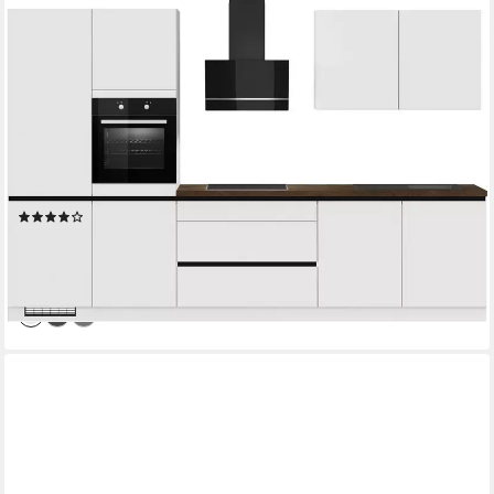
Küche "Dublin", Anti Fingerprint Oberfläche, Schubkästen mit
Soft-Close, vormontiert, wahlweise mit E-Geräten, mit
Vollauszug, Breite 340 cm
Geschirrspüler
Produktdatenblatt
Backofen
Produktdatenblatt
Kühlschrank
Produktdatenblatt
Dunstabzugshaube
Produktdatenblatt
(2)
4.199,99 €
UVP
7.211,99 €
-42%
lieferbar in 5 Wochen