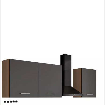
IMPULS KÜCHEN
Küchenzeile "Kopenhagen", Ausrichtung wählbar, Schubkästen
mit Soft-Close, vormontiert, wahlweise mit E-Geräten, Breite
220 cm
Geschirrspüler
Produktdatenblatt
Dunstabzugshaube
Produktdatenblatt
Herd-Set
Produktdatenblatt
(1)