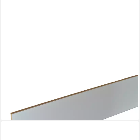
IMPULS KÜCHEN
Sockelblende passend zu allen Artikeln von Impuls Küchen (inkl.
Zubehör), in drei Breiten 105/210/315 cm; 15,5cm hoch
ab 38,30 €
lieferbar in 5 Wochen