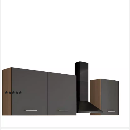
IMPULS KÜCHEN
Küchenzeile "Kopenhagen", Ausrichtung wählbar, Schubkästen
mit Soft-Close, vormontiert, wahlweise mit E-Geräten, Breite
220 cm
(1)
ab 1.186,99 €
UVP
1.939,99 €
-39%
lieferbar in 5 Wochen