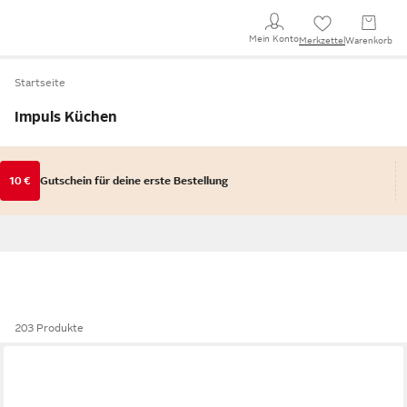
Mein Konto
Merkzettel
Warenkorb
Startseite
Impuls Küchen
10 €
Gutschein für deine erste Bestellung
203 Produkte