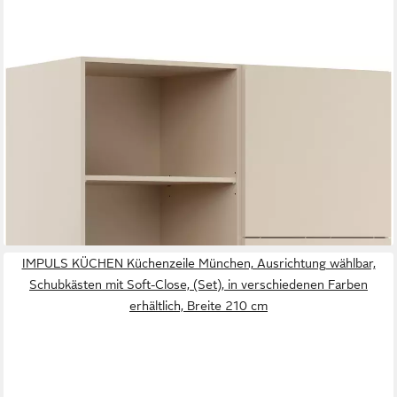
IMPULS KÜCHEN
Mehrzweckschrank-Set Warschau, (3-St., Seitenschrank zur
individuellen Ausstattung und offenes Regal), Vielfältige
Varianten verfügbar; kombinierbar mit anderen Artikeln
ab 791,89 €
UVP
1.346,99 €
-41%
lieferbar in 5 Wochen
IMPULS KÜCHEN Küchenzeile München, Ausrichtung wählbar,
Schubkästen mit Soft-Close, (Set), in verschiedenen Farben
erhältlich, Breite 210 cm