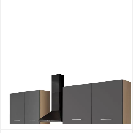
IMPULS KÜCHEN
Küchenzeile "Kopenhagen", Ausrichtung wählbar, Schubkästen
mit Soft-Close, (Set), vormontiert, wahlweise mit E-Geräten,
Breite 260 cm
ab 1.459,99 €
lieferbar in 5 Wochen