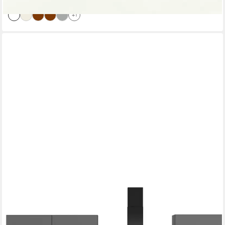
lieferbar in 5 Wochen
+1
IMPULS KÜCHEN
Küchenzeile "Toledo", Ausrichtung wählbar, Schubkästen mit
Soft-Close, vormontiert, wahlweise mit E-Geräten, Breite 280