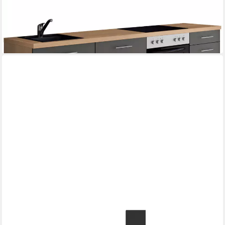
2.483,99 €
UVP
3.738,99 €
-34%
lieferbar in 5 Wochen
IMPULS KÜCHEN