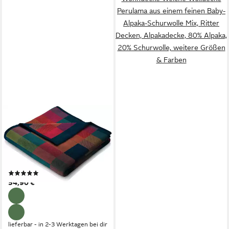
Perulama aus einem feinen Baby-
Alpaka-Schurwolle Mix, Ritter
Decken, Alpakadecke, 80% Alpaka,
20% Schurwolle, weitere Größen
& Farben
BIEDERLACK
Wohndecke Color Squares
blue, blau-bunt karierte Decke
in 150x200, Baumwoll-Mix,
Made in Germany
(10)
54,90 €
lieferbar - in 2-3 Werktagen bei dir