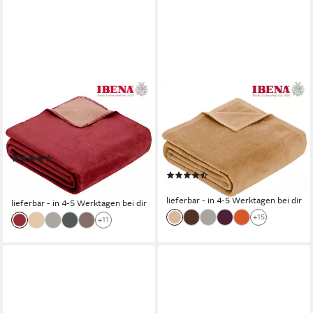
IBENA
IBENA
Wohndecke Wohndecke
Wohndecke Luxus,
Doubleface Dublin, in
verschiedene Größen, uni,
trendigen Farben
Kuscheldecke, Premium,
(158)
made in Europe!
40,94 €
UVP
59,99 €
(2618)
ab 37,99 €
-32%
lieferbar - in 4-5 Werktagen bei dir
lieferbar - in 4-5 Werktagen bei dir
+15
+11