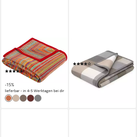
IBENA
BIEDERLACK
Wohndecke Jacquard Decke
Wohndecke Cotton Home,
Malang, mit filigranen Streifen,
Karo-Motiv, Timeless
(9)
made in Europe
25,95 €
UVP
59,90 €
(145)
ab 33,94 €
UVP
39,99 €
-57%
lieferbar - in 2-3 Werktagen bei dir
-15%
lieferbar - in 4-5 Werktagen bei dir