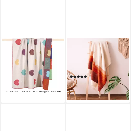
PAD
STEPPENWOLLE
Wohndecke HONEY, Made in
Wohndecke JAVA,
Europe, Wendefunktion,
Nachhaltige Kuscheldecke
Patchwork Design, Motiv
130x200cm, Made in EU aus
Herzen, 150x200
100% Schurwolle
(1)
52,99 €
UVP
89,95 €
149,00 €
UVP
179,00 €
-41%
-17%
lieferbar - in 6-8 Werktagen bei dir
lieferbar - in 2-3 Werktagen bei dir