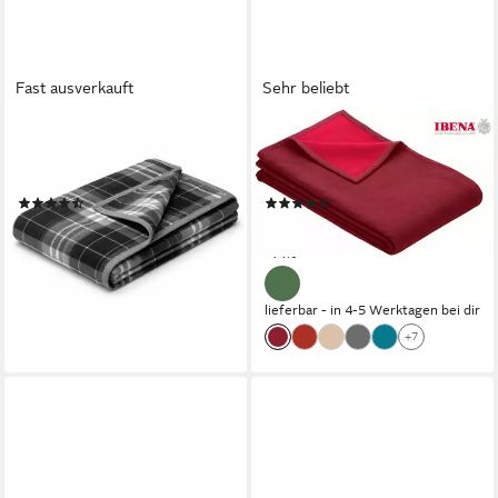
Fast ausverkauft
Sehr beliebt
BIEDERLACK
IBENA
Wohndecke Cotton Home,
Wohndecke Cotton Pur, in
Steifen-Motiv - Continious
trendigen Farben
(4)
(211)
25,95 €
59,99 €
UVP
59,90 €
UVP
69,99 €
-57%
-14%
lieferbar - in 2-3 Werktagen bei dir
lieferbar - in 4-5 Werktagen bei dir
+7