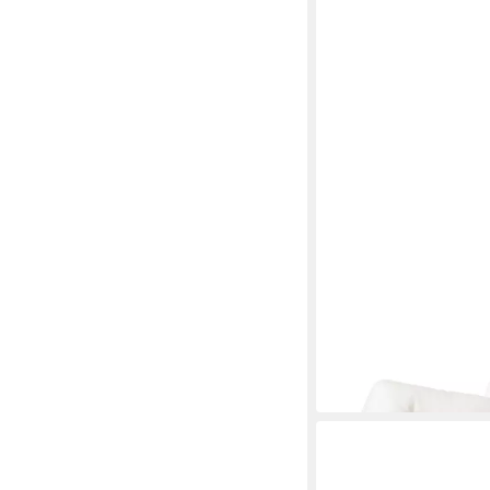
FRANKNATUR
Bauchschläferkissen 
Mehrere Größen
ab 52,50 €
in 2-3 Werktagen bei dir