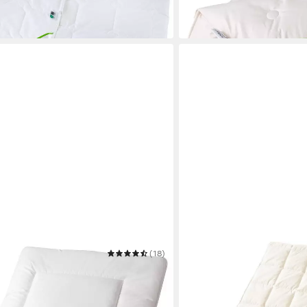
Mehrere Größen
ab 129,90 €
in 2-3 Werktagen bei dir
(18)
FRANKNATUR
Bea
Topper Auflage Lyocell / T
Mehrere Größen
ab 112,50 €