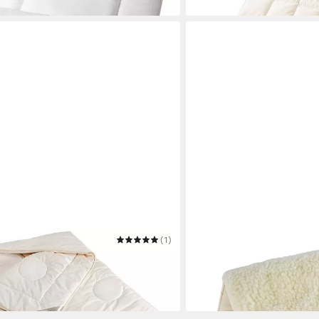
in 2-3 Werktagen bei dir
(1)
FRANKNATUR
eichte Ganzjahresdecke Nadia
Topper Auflage Lammflor
Mehrere Größen
ab 239,00 €
lieferbar in 3 Wochen