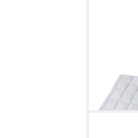
FRANKNATUR
Topper Unterbett Ba
Mehrere Größen
ab 62,50 €
in 2-3 Werktagen bei dir