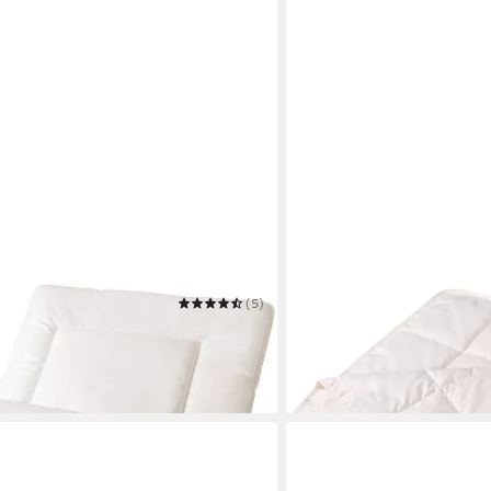
(5)
FRANKNATUR
Bea-1
Naturfaserbettdecke Somm
Mehrere Größen
ab 119,00 €
in 2-3 Werktagen bei dir