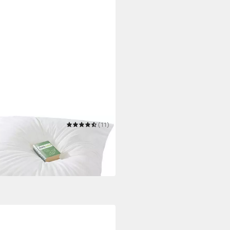
(11)
t 100% Federn