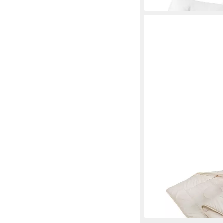
in 2-3 Werktagen bei dir
FRANKNATUR
Naturhaarbettdecke L
Mehrere Größen
ab 129,00 €
lieferbar in 3 Wochen