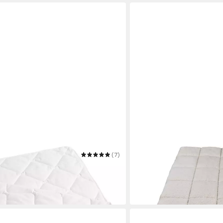
(7)
FRANKNATUR
arah
Topper Auflage Lammflor
Mehrere Größen
ab 115,00 €
in 2-3 Werktagen bei dir