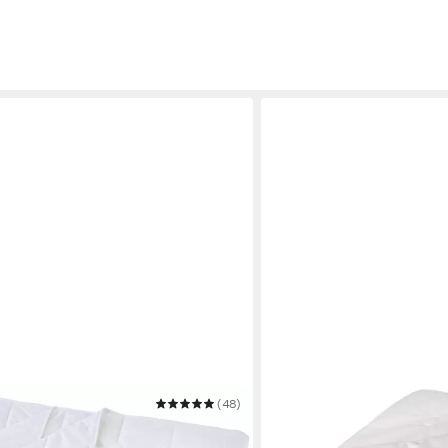
(48)
FRANKNATUR
 Sommerdecke Lyocell
Naturfaserbettdecke Ganz