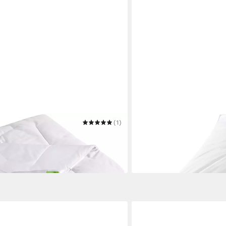
(1)
FRANKNATUR
Sommerdecke Karel
Federbettdecke Ballonbet
Mehrere Größen
ab 98,50 €
in 6-8 Werktagen bei dir