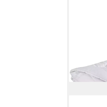
FRANKNATUR
Naturhaarbettdecke 
Mehrere Größen
ab 135,00 €
lieferbar in 3 Wochen