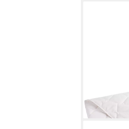
FRANKNATUR
Baumwollbettdecke S
Mehrere Größen
ab 85,90 €
lieferbar in 3 Wochen