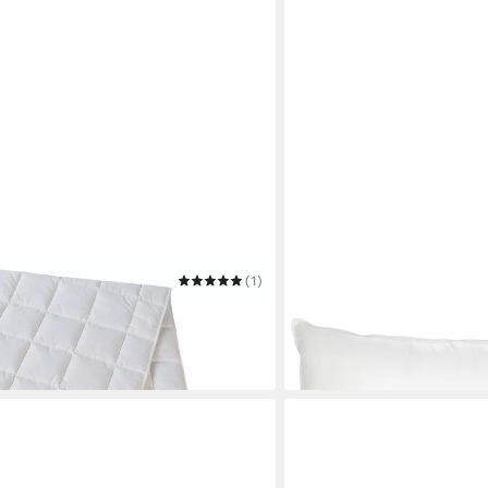
(1)
FRANKNATUR
umwolle
Gänsefederkopfkissen Sve
Mehrere Größen
ab 39,50 €
in 2-3 Werktagen bei dir