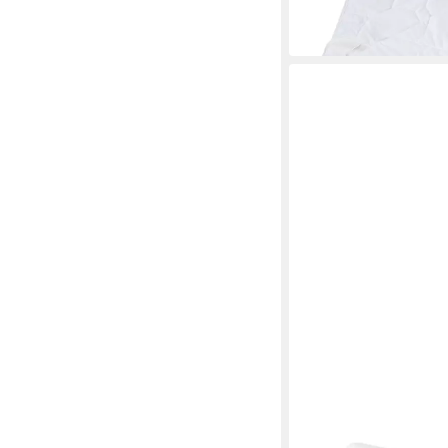
Mehrere Größen
ab 74,90 €
in 2-3 Werktagen bei dir
FRANKNATUR
Bauchschläferkissen 
Mehrere Größen
ab 39,95 €