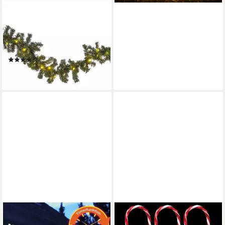
FHS
LED-Girlande F-H-S
Tannengirlande 270 cm für
außen warmweiße Lichter
(2)
38,58 €
lieferbar - in 2-3 Werktagen bei dir
F-H-S INTERNATIONAL GMBH &
F-H-S INTERNATIONAL GMBH &
CO. KG
CO. KG