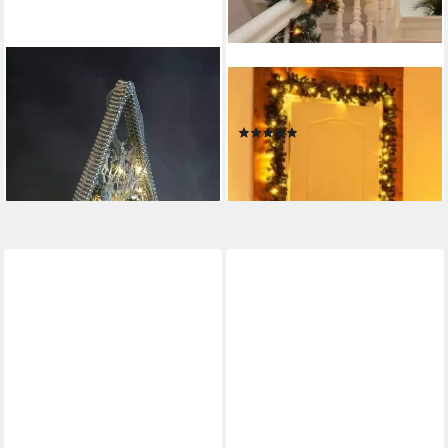
F-H-S INTERNATIONAL
FHS
LED-Dekofigur (1 St),
LED-Girlande Tannengirlande
Pyramide 30 LEDs Rattan
5m, 80 warmweisse LED
(2)
Perlen 32cm Timer
38,50 €
9,99 €
lieferbar - in 2-3 Werktagen bei dir
lieferbar - in 2-3 Werktagen bei dir