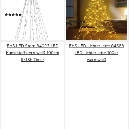
Lichterschnüre mit 160 LEDs
Baumvorhang mit 300 LEDs -
- 8 Stränge je 2m
12 Stränge, je 2,5 m
(1)
warmweiß
24,99 €
UVP
29,90 €
(3)
ab 29,99 €
-16%
lieferbar - in 3-4 Werktagen bei dir
lieferbar - in 3-4 Werktagen bei dir
FHS LED Stern 34023 LED
FHS LED-Lichterkette 04583
Kunststoffstern weiß 100cm
LED Lichterkette 100er
6/18h Timer
warmweiß