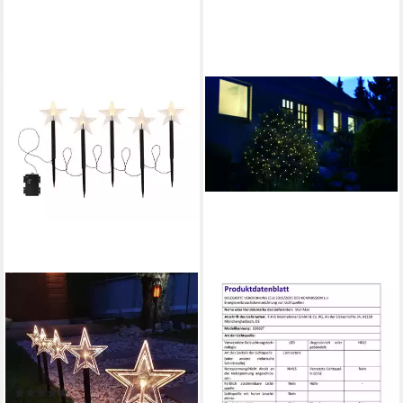
FHS
FHS
Gartenstecker (Set, 5-St., 5-
LED-Lichterkette LED
teilig) Sterne 23cm
Lichternetz 3,2x1,5m 160
warmweiß mit 6/18h Timer
warmweiße LEDs Timer 5m
Batterie 1,6m
Zuleitung Außen
(3)
ab 20,81 €