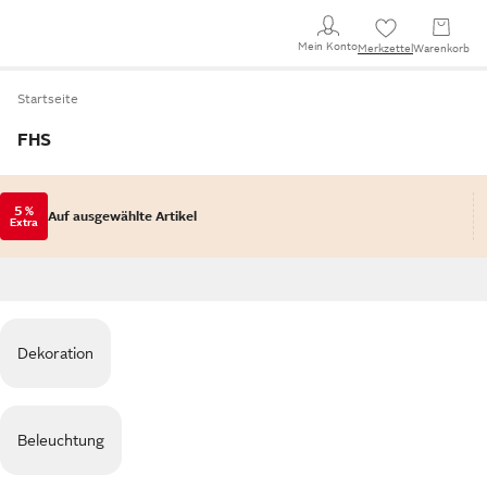
Mein Konto
Merkzettel
Warenkorb
Startseite
FHS
5 %
Auf ausgewählte Artikel
Extra
Dekoration
Beleuchtung