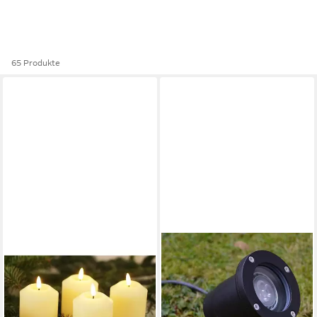
65 Produkte
FHS
LED Gartenstrahler 25502
LED Gartenstrahler Spot
Metallgehäuse GU10
24,99 €
UVP
34,90 €