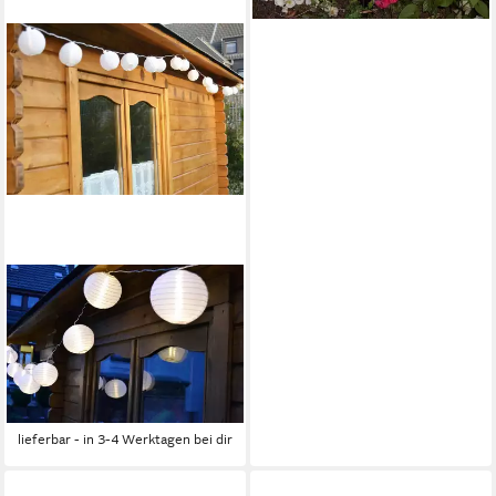
STAR-MAX
LED-Lichterkette LED
Lampion Partylichterkette,
5m, 20 warmweiße LEDs
32,99 €
UVP
36,99 €
-11%
lieferbar - in 3-4 Werktagen bei dir