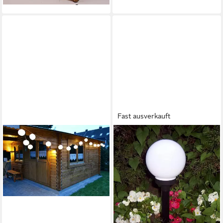
lieferbar - in 3-4 Werktagen bei dir
Fast ausverkauft
FHS
LED Solarleuchte 11529 SMD
LED Solar-Kugelleuchte 15 x
48,5 / 32cm
13,90 €
lieferbar - in 3-4 Werktagen bei dir