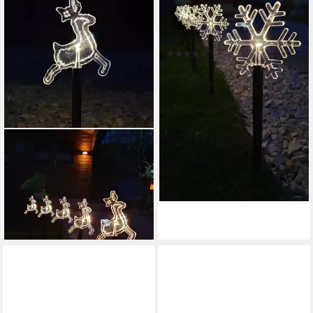
Gartenstecker (Set, 5-St., 5-
teilig) Schneeflocken 22cm
Timer 1,6m Batteriebetrieb
(2)
16,99 €
lieferbar - in 3-4 Werktagen bei dir
FHS
Gartenstecker (Set, 5-St., 5-
teilig) Rentiere 24cm 6/18h
Timer 1,6m Batteriebetrieb
ab 6,95 €
lieferbar - in 4-5 Werktagen bei dir