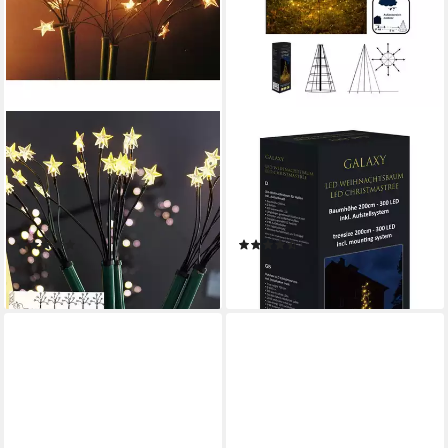
STAR-MAX
FHS
LED Gartenleuchte FHS LED
Künstlicher Weihnachtsbaum
Sternenstäbe: 30 Sterne, 5
Galaxy LED-Tannenbaum 200
Stäbe, warmweiß, 4m, Timer,
cm, Durchmesser ca. 140cm
Outdoor
35236T Schwarz
(2)
(2)
38,90 €
ab 77,07 €
lieferbar - in 2-3 Werktagen bei dir
lieferbar - in 3-4 Werktagen bei dir