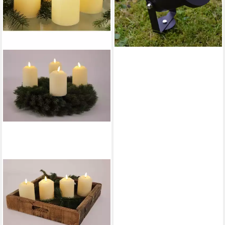
-28%
lieferbar - in 3-4 Werktagen bei dir
FHS
LED-Kerze 35447 4er LED
Echtwachskerzen Set Creme
FB+Timer
37,99 €