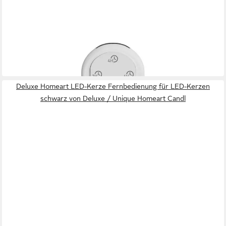
DELUXE HOMEART
LED-Kerze Fernbedienung für LED-Kerzen weiß von Deluxe /
Unique Homeart Candle /
9,90 €
UVP
11,99 €
-17%
in 3-4 Werktagen bei dir
Deluxe Homeart LED-Kerze Fernbedienung für LED-Kerzen
schwarz von Deluxe / Unique Homeart Candl