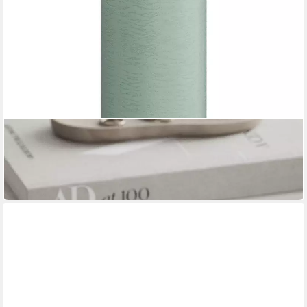
DELUXE HOMEART
LED-Kerze LED Stumpenkerze 12,5 cm salbei von Deluxe /
Unique Homeart Candle / K
24,00 €
in 3-4 Werktagen bei dir