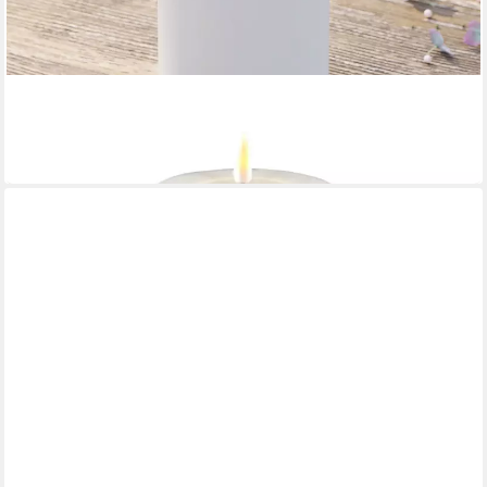
DELUXE HOMEART
LED-Kerze Outdoor Durchmesser 10 cm weiß
32,90 €
in 2-3 Werktagen bei dir