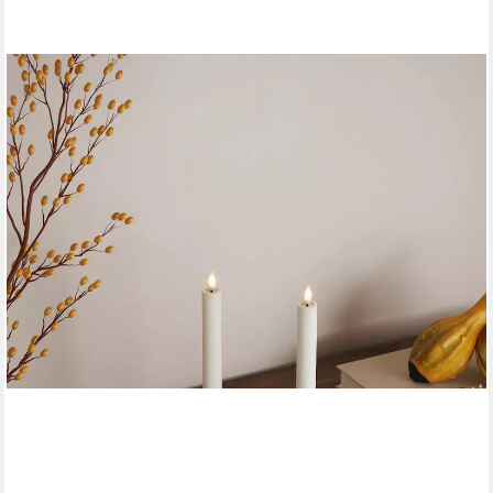
DELUXE HOMEART
LED-Kerze Stabkerze Echtwachs 2er Set Durchmesser 2,2 cm
ab 22,99 €
in 3-4 Werktagen bei dir