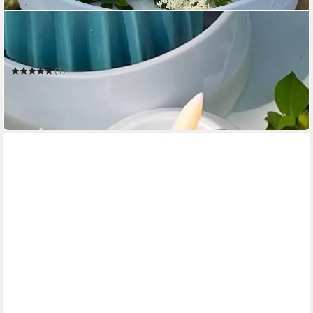
DELUXE HOMEART
Schwimmkerze LED Schwimmkerze Deluxe Homeart 2 Stück
aus Kunststoff - Weiß
(1)
17,99 €
UVP
22,95 €
-22%
in 3-4 Werktagen bei dir