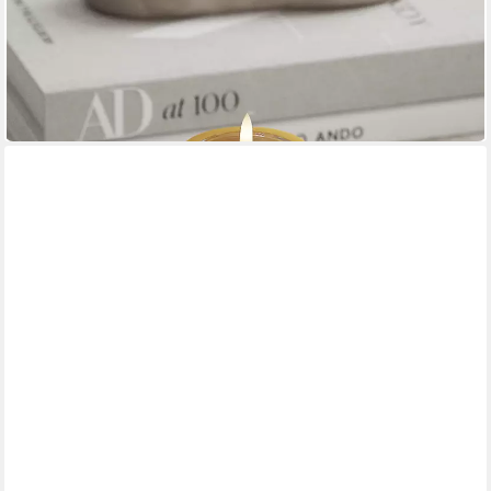
DELUXE HOMEART
LED-Kerze LED Stumpenkerze 15 cm curry von Deluxe / Unique
Homeart Candle / Kerz
24,99 €
UVP
27,95 €
-11%
in 3-4 Werktagen bei dir