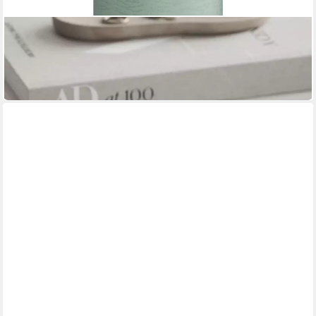
DELUXE HOMEART
LED-Kerze LED Stumpenkerze 10 cm salbei von Deluxe /
Unique Homeart Candle / Ker
23,00 €
in 3-4 Werktagen bei dir