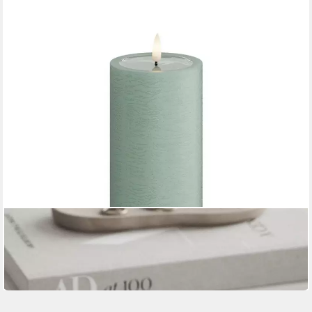
DELUXE HOMEART
LED-Kerze LED Stumpenkerze 15 cm salbei von Deluxe /
Unique Homeart Candle / Ker
25,99 €
in 3-4 Werktagen bei dir