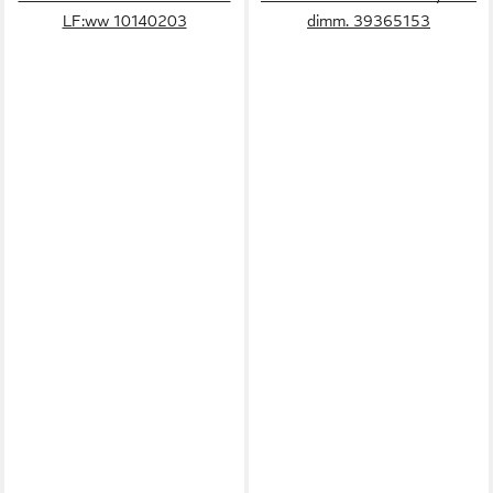
LF:ww 10140203
dimm. 39365153