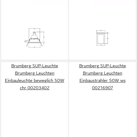
BRUMBERG
BRUMBERG
SUP-Leuchte Brumberg
SUP-Leuchte Brumberg
Leuchten Einbauleuchte alu-
Leuchten Bodeneinbauleuchte
mt GX5,3 50W 00206225
GU10 7/9/11W eds
35,99 €
00310500
lieferbar - in 4-5 Werktagen bei dir
89,08 €
lieferbar - in 4-5 Werktagen bei dir
Brumberg SUP-Leuchte
Brumberg SUP-Leuchte
Brumberg Leuchten
Brumberg Leuchten
Einbauleuchte beweglich 50W
Einbaustrahler 50W ws
chr 00203402
00216907