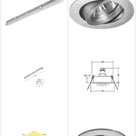
BRUMBERG
BRUMBERG
SUP-Leuchte Brumberg
LED Einbauleuchte Leuchten
Leuchten LED-
Einbaustrahler 50W alu-mt