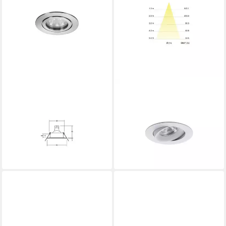
BRUMBERG
BRUMBERG
Brumberg Leuchten NV-
SUP-Leuchte Brumberg
Einbauleuchte 50W GX5,3
Leuchten LED Einbauleuchte
edelstahl 26004220
350mA 3000K rund ws
Installationskabel
12276173
53,20 €
55,22 €
lieferbar - in 4-5 Werktagen bei dir
lieferbar - in 4-5 Werktagen bei dir