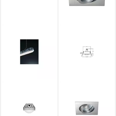
BRUMBERG
BRUMBERG
SUP-Leuchte Brumberg
SUP-Leuchte Brumberg
Leuchten LED-
Leuchten Einbaustrahler 50W
Feuchtraumleuchte 580mm
alu-mt 00006525
ab 22,89 €
4000K 78011114
lieferbar - in 3-4 Werktagen bei dir
45,12 €