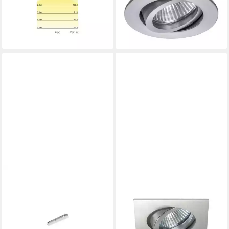
Feuchtraumleuchte 1190mm
0000 6325, Schwenkbar
ab 21,89 €
4000K 78012114
lieferbar - in 3-4 Werktagen bei dir
ab 41,63 €
lieferbar - in 3-4 Werktagen bei dir