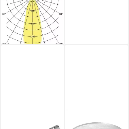
LED Einbauleuchte Leuchten
LED-Einbaustrahler 3000K
dimm 39365073,
Schwenkbar
49,62 €
lieferbar - in 4-5 Werktagen bei dir