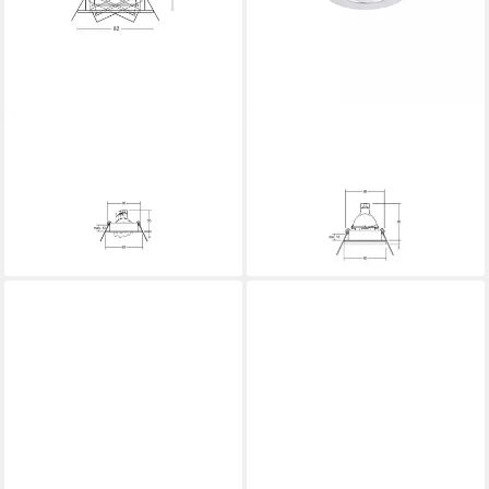
BRUMBERG
BRUMBERG
SUP-Leuchte Brumberg
SUP-Leuchte Brumberg
Leuchten EB-Downlight 50W
Leuchten Einbauleuchte weiß
GX5,3 ws 00326107
GX5,3 50W 00206207
18,27 €
34,22 €
lieferbar - in 4-5 Werktagen bei dir
lieferbar - in 4-5 Werktagen bei dir