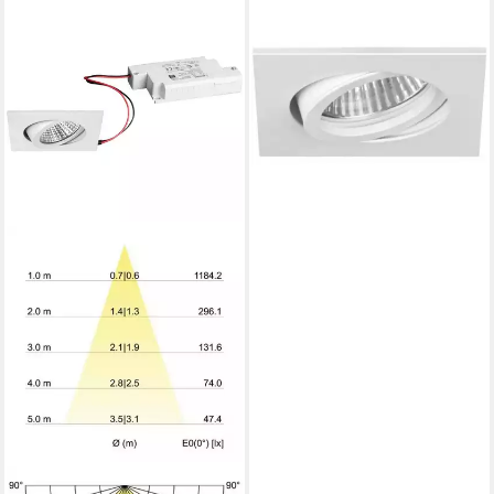
BRUMBERG
LED Einbauleuchte Leuchten
NV-Einbauleuchte 50W
GX5.3 -matt 0000 6507,
Schwenkbar
ab 22,89 €
lieferbar - in 3-4 Werktagen bei dir
BRUMBERG