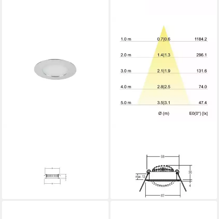
BRUMBERG
BRUMBERG
SUP-Leuchte Brumberg
LED Einbauleuchte Leuchten
Leuchten LED-Einbauleuchte
LED-Einbaustrahler 3000K
12V DC, chrom 12109023
dimm 39363073, Schwenkbar
51,19 €
ab 35,94 €
lieferbar - in 4-5 Werktagen bei dir
lieferbar - in 3-4 Werktagen bei dir