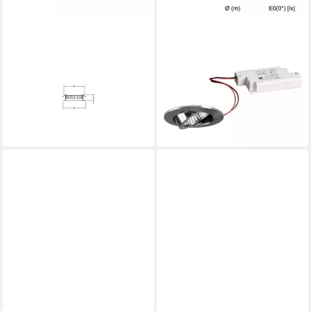
BRUMBERG
BRUMBERG
SUP-Leuchte Brumberg
LED Einbauleuchte Leuchten
Leuchten LED-
LED-Einbaustrahler 3000K
Möbeleinbauleuchte 3000K
ni./matt dimm 39363153,
D56mm 60°ni-mt 12109153
Schwenkbar
ab 40,94 €
ab 40,94 €
lieferbar - in 3-4 Werktagen bei dir
lieferbar - in 3-4 Werktagen bei dir