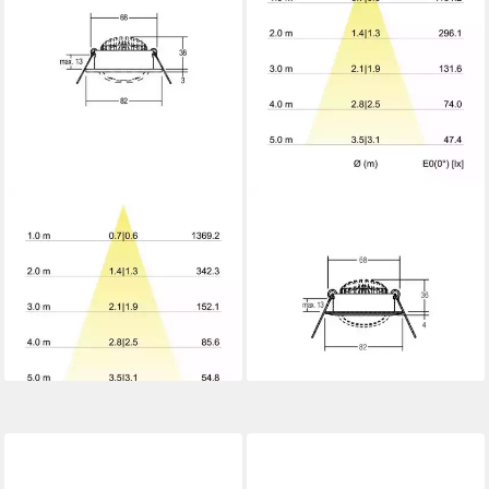
BRUMBERG
BRUMBERG
LED Einbauleuchte Leuchten
Einbauleuchte Brumberg
LED-Deckenspot ws 7W
39363183 39363183 LED-
2700K 710lm 350mA
Einbauleuchte LED ohne 6 W
12261073, Schwenkbar
Schwarz
54,34 €
ab 34,94 €
lieferbar - in 4-5 Werktagen bei dir
lieferbar - in 3-4 Werktagen bei dir