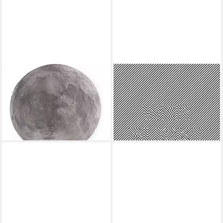
UNCLE MILTON
Brainstorming / Barbara
LED Nachtlicht Nachtlicht -
Schmutz
Moon in my room, mit 12
21,00 €
einstellbaren Mondphasen
lieferbar - in 2-3 Werktagen bei dir
22,99 €
lieferbar - in 2-3 Werktagen bei dir