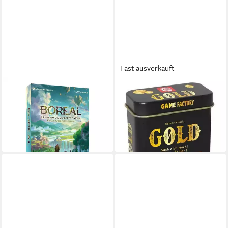
Fast ausverkauft
BRAINBOX
BRAINBOX
Spiel GAME FACTORY -
Spiel Game Factory - GOLD
Boreal
(MQ12)
21,75 €
ab 11,70 €
lieferbar - in 9-11 Werktagen bei
lieferbar - in 3-4 Werktagen bei dir
dir