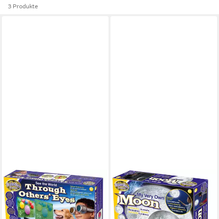
3 Produkte
BRAINSTORM
BRAINSTORM
Experimentierkasten See The
Nachtlicht My Very Own
World Through Others' Eyes
Moon, Mond mit
29,16 €
Fernbedienung,