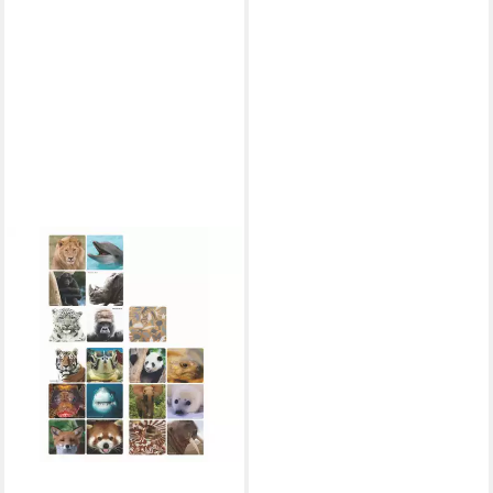
WWF
Spiel WWF Memo-Spiel
"Selfies", Wissenspiel
ab 16,19 €
leider ausverkauft