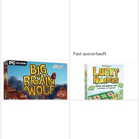
Fast ausverkauft
ASTRAGON
BRAINBOX
Big Brain Wolf PC
Spiel Game Factory - Lucky
6,99 €
Numbers
lieferbar - in 3-4 Werktagen bei dir
24,35 €
lieferbar - in 5-6 Werktagen bei dir