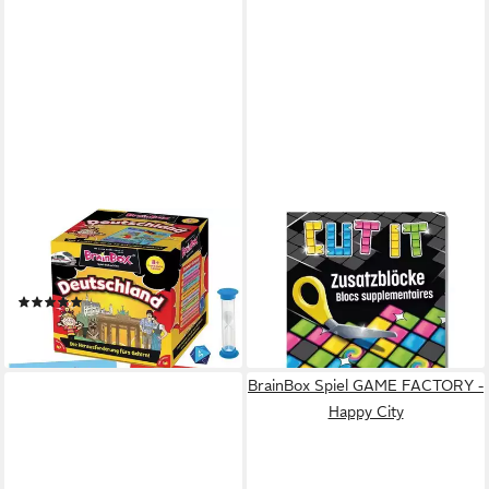
BRAINBOX
BRAINBOX
Spiel Deutschland,
Spiel Cut it Zusatzblöcke
ab 11,25 €
Gedächtnisspiel
lieferbar - in 3-4 Werktagen bei dir
(13)
21,89 €
lieferbar - in 3-4 Werktagen bei dir
BrainBox Spiel GAME FACTORY -
Happy City