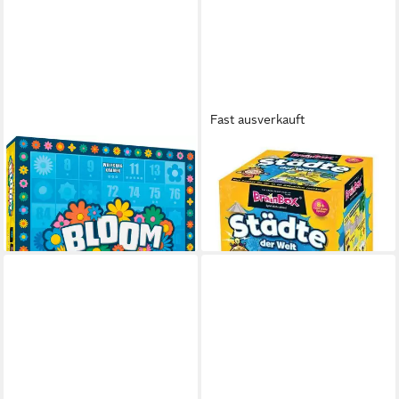
Fast ausverkauft
GAME FACTORY
BRAINBOX
Spiel Bloom,
Spiel BrainBox - Städte der
Gesellschaftsspiel
Welt
22,40 €
23,62 €
lieferbar - in 2-3 Werktagen bei dir
lieferbar - in 4-5 Werktagen bei dir