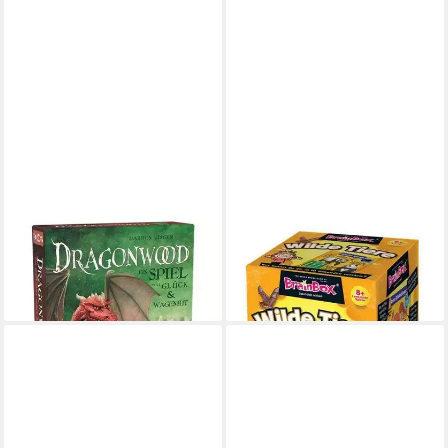
BRAINBOX
BRAINBOX
Spiel Dragonwood
Spiel - Wilde Tiere
ab 21,15 €
ab 19,94 €
lieferbar - in 3-4 Werktagen bei dir
leider ausverkauft