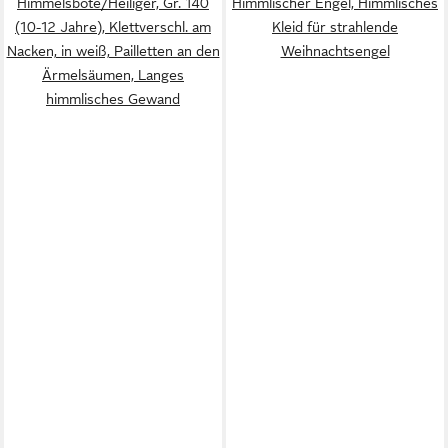
Himmelsbote/Heiliger, Gr. 140
Himmlischer Engel, Himmlisches
(10-12 Jahre), Klettverschl. am
Kleid für strahlende
Nacken, in weiß, Pailletten an den
Weihnachtsengel
Ärmelsäumen, Langes
himmlisches Gewand