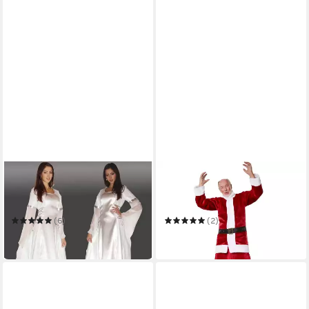
MAYLYNN
DRESSFORFUN
Engel-Kostüm Mittelalter
Engel-Kostüm
Kostüm Engel Elfe Kleid
Himmelsbote/Heilige, in
Gewand
dunkelrot, Gr. XXL, 3-tlg.
(6)
(2)
39,90 €
31,99 €
in 4-5 Werktagen bei dir
in 2-3 Werktagen bei dir