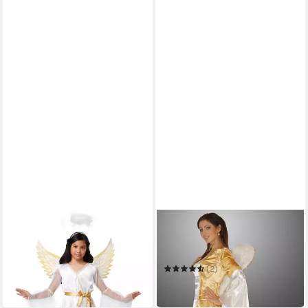
METAMORPH
MAYLYNN
Engel-Kostüm Schutzengel
Engel-Kostüm Engel Kostüm
Kostüm für Kinder
gold Eneye Mittelalter Kleid
55,39 €
Engelskostüm
(2)
in 3-4 Werktagen bei dir
39,90 €
in 4-5 Werktagen bei dir