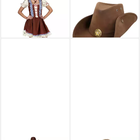
Western Kostüm - Fasching
Nevada, DAS Western-
Karneval, Kurzes
Accessoire in hoher Qualität
19,75 €
Westernkleid im Trachtenlook
lieferbar - in 2-3 Werktagen bei dir
28,39 €
lieferbar - in 2-3 Werktagen bei dir