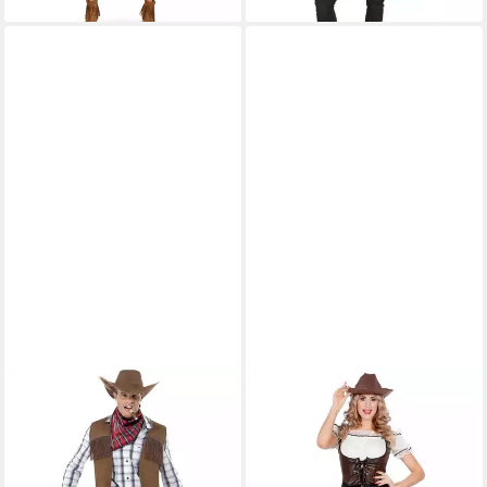
SMIFFYS
METAMORPH
Cowboy-Kostüm Revolverheld
Cowboy-Kostüm Western
- Western Cowboy
Lady Kostüm, Cowgirl im
Faschingskostüm Karn,
aufreizenden Look