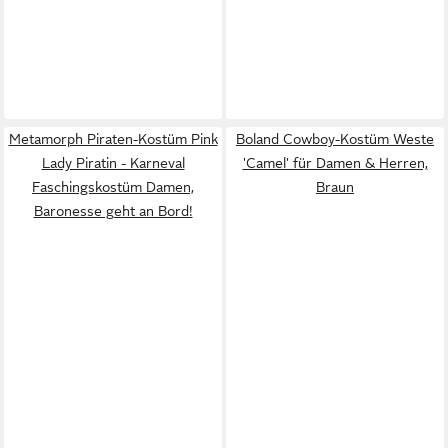
Metamorph Piraten-Kostüm Pink
Boland Cowboy-Kostüm Weste
Lady Piratin - Karneval
'Camel' für Damen & Herren,
Faschingskostüm Damen,
Braun
Baronesse geht an Bord!