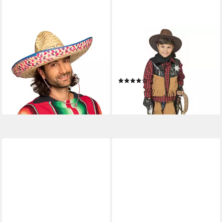
BOLAND
FUNNY FASHION
Kostüm Sombrero Salvatore
Cowboy-Kostüm "Austin" für
Mexiko Strohhut Ø 52 cm für
Kinder - Wilder Westen
Fiesta, Geflochtener Strohhut
Karnevalskostüm für Jungen
(5)
mit buntem Rand
24,90 €
17,59 €
lieferbar - in 2-3 Werktagen bei dir
lieferbar - in 2-3 Werktagen bei dir