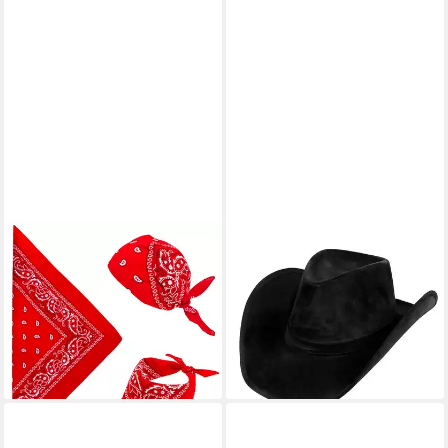
WIDMANN S.R.L.
BOLAND
Cowboy-Kostüm Bandana
Cowboy-Kostüm Cowboyhut
Halstuch Cowboy Kostüm -
Rinderbaron, Großer
55x55cm, Rot
Westernhut für echte
3,99 €
Cowboys
lieferbar - in 2-3 Werktagen bei dir
19,99 €
lieferbar - in 2-3 Werktagen bei dir