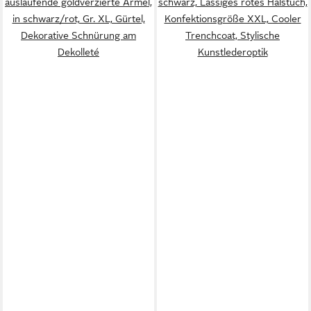
auslaufende goldverzierte Ärmel,
schwarz, Lässiges rotes Halstuch,
in schwarz/rot, Gr. XL, Gürtel,
Konfektionsgröße XXL, Cooler
Dekorative Schnürung am
Trenchcoat, Stylische
Dekolleté
Kunstlederoptik