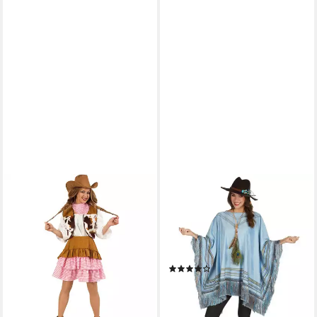
FRIES
METAMORPH
Cowboy-Kostüm Cowgirl
Cowboy-Kostüm Poncho -
Wilder Westen 3-tlg Kleid
Fasching Karnevalskostüm
Weste Tuch Karneval
Herren Damen, Weckt den
Fasching Party
Mex in Dir!
(6)
37,99 €
UVP
49,99 €
29,99 €
UVP
39,99 €
-24%
-25%
lieferbar - in 6-7 Werktagen bei dir
lieferbar - in 2-3 Werktagen bei dir