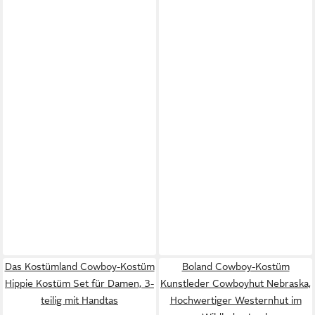
Das Kostümland Cowboy-Kostüm
Boland Cowboy-Kostüm
Hippie Kostüm Set für Damen, 3-
Kunstleder Cowboyhut Nebraska,
teilig mit Handtas
Hochwertiger Westernhut im