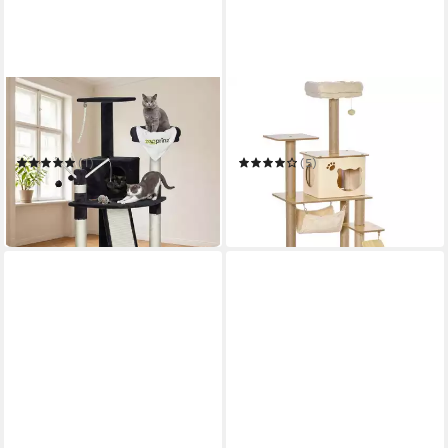
ZOOPRINZ
PAWHUT
Kratzbaum Katzenbaum
Kratzbaum Kratzbaum mit
Kletterbaum Lola XXL Sisal
Katzenhöhle
mit Plüschmaus Grau
(1)
(5)
42,15 €
47,99 €
UVP
106,90 €
in 4-5 Werktagen bei dir
-55%
in 2-3 Werktagen bei dir