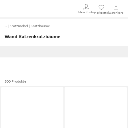
Mein Konto
Merkzettel
Warenkorb
…
Kratzmöbel
Kratzbäume
Wand Katzenkratzbäume
500 Produkte