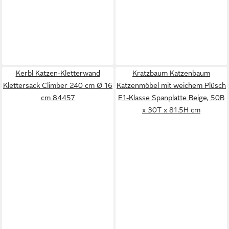
Kerbl Katzen-Kletterwand
Kratzbaum Katzenbaum
Klettersack Climber 240 cm Ø 16
Katzenmöbel mit weichem Plüsch
cm 84457
E1-Klasse Spanplatte Beige, 50B
x 30T x 81.5H cm