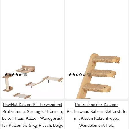
PAWHUT
RELAXDAYS
Katzen-Kletterwand
Katzen-Kletterwand
Katzenkletterwand
Katzentreppe Wand mit 4
Stufen
(6)
(2)
71,99 €
14,99 €
UVP
162,90 €
UVP
29,99 €
-56%
-50%
in 2-3 Werktagen bei dir
in 3-4 Werktagen bei dir
PawHut Katzen-Kletterwand mit
Rohrschneider Katzen-
Kratzstamm, Sprungplattformen,
Kletterwand Katzen Kletterstufe
Leiter, Haus, Katzen-Wandgerüst,
mit Kissen Katzentreppe
für Katzen bis 5 kg, Plüsch, Beige
Wandelement Holz