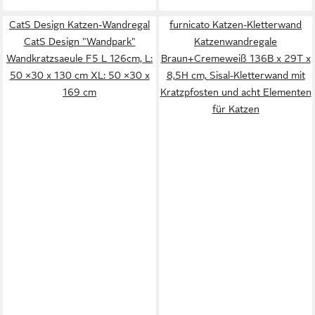
CatS Design Katzen-Wandregal
furnicato Katzen-Kletterwand
CatS Design "Wandpark"
Katzenwandregale
Wandkratzsaeule F5 L 126cm, L:
Braun+Cremeweiß 136B x 29T x
50 ×30 x 130 cm XL: 50 ×30 x
8,5H cm, Sisal-Kletterwand mit
169 cm
Kratzpfosten und acht Elementen
für Katzen