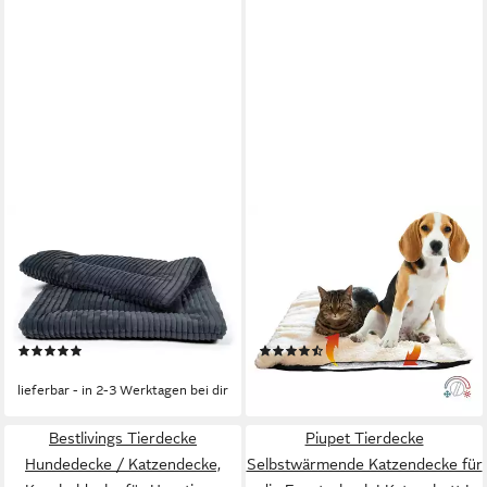
TRENDPET
RIIJK
Tierdecke Harmony anthrazit,
Tierdecke Heizdecke,
gefütterte Hundedecke, 100%
Wärmedecke für Hunde und
Polyester, in verschiedenen
Katzen, Vlies, Selbstheizende
Größen erhältlich
Hundedecke & Katzendecke
(10)
(14)
ab 18,99 €
ab 24,99 €
lieferbar - in 2-3 Werktagen bei dir
lieferbar - in 2-3 Werktagen bei dir
Bestlivings Tierdecke
Piupet Tierdecke
Hundedecke / Katzendecke,
Selbstwärmende Katzendecke für