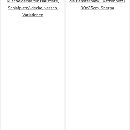
Kuscheldecke für Haustiere,
die Fensterbank I Katzenbett I
Schlafplatz/-decke, versch.
90x25cm, Sherpa
Variationen