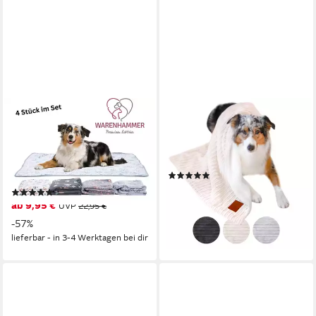
WARENHAMMER
WAHRE TIERLIEBE
Tierdecke Hundedecke aus
Tierdecke Premium
Plüsch in 76x52 cm oder
Kuscheldecke Fluffy, Überzug,
104x76 cm im 4er Set, In 2
hält warm, wasserabweisend
(4)
Grössen erhältlich
ab 29,99 €
UVP
49,99 €
(15)
ab 9,95 €
UVP
22,95 €
-40%
lieferbar - in 2-3 Werktagen bei dir
-57%
lieferbar - in 3-4 Werktagen bei dir