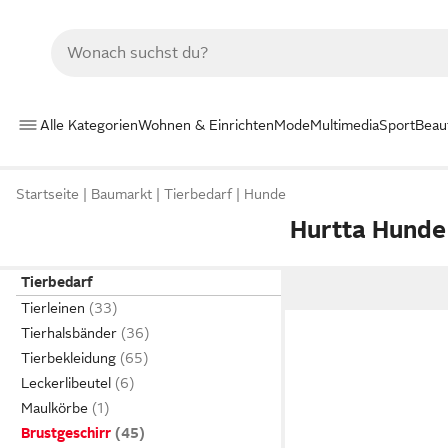
Alle Kategorien
Wohnen & Einrichten
Mode
Multimedia
Sport
Beau
Startseite
Baumarkt
Tierbedarf
Hunde
Hurtta Hunde
Tierbedarf
Tierleinen
Tierhalsbänder
Tierbekleidung
Leckerlibeutel
Maulkörbe
Brustgeschirr