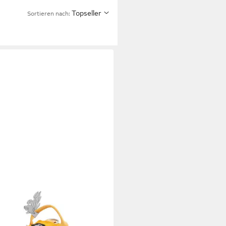
Topseller
Sortieren nach: