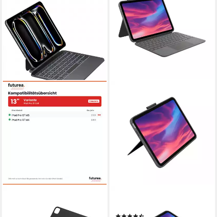
FUTUREA
LOGITECH
Magic Keyboard für iPad
920-011435 Tastatur
(4)