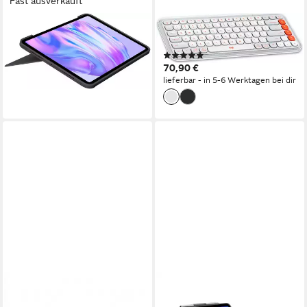
Fast ausverkauft
LOGITECH
LOGITECH
Combo Touch Tastatur
POP ICON KEYS Tastatur
(1)
ab 211,90 €
70,90 €
19,35 €
mtl. in 12 Raten
lieferbar - in 5-6 Werktagen bei dir
lieferbar - in 5-6 Werktagen bei dir