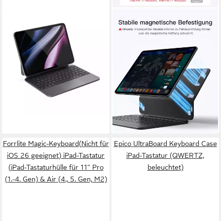
EPICO
INATECK
UltraBoard Keyboard Case
Magnetische Tastatur Hülle
iPad-Tastatur (QWERTZ,
für iPad Air 11‘‘
beleuchtet)
M4/M3/M2,Magic Keyboard
179,99 €
iPad-Tastatur (Großes
16,44 €
mtl. in 12 Raten
104,99 €
Trackpad,LED Anzeige,7
UVP
169,99 €
lieferbar - in 2-3 Werktagen bei dir
9,59 €
mtl. in 12 Raten
Farben Hinterleuchtet,mit
-38%
Stifthalter)
lieferbar - in 4-5 Werktagen bei dir
Forrlite Magic-Keyboard(Nicht für
Epico UltraBoard Keyboard Case
iOS 26 geeignet) iPad-Tastatur
iPad-Tastatur (QWERTZ,
(iPad-Tastaturhülle für 11" Pro
beleuchtet)
(1.-4. Gen) & Air (4., 5. Gen, M2)