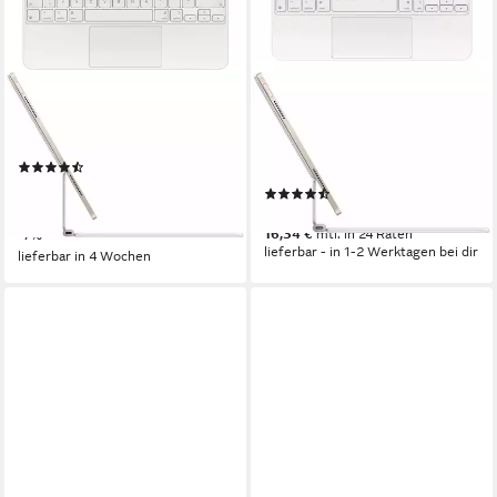
APPLE
APPLE
Magic Keyboard für das 13"
Magic Keyboard für das 11"
iPad Air (M3) iPad-Tastatur
iPad Air (M3) – Deutsch iPad-
(8)
Tastatur
323,00 €
UVP
349,00 €
(2)
16,04 €
mtl. in 24 Raten
329,00 €
-7%
16,34 €
mtl. in 24 Raten
lieferbar - in 1-2 Werktagen bei dir
lieferbar in 4 Wochen