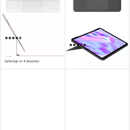
APPLE
LOGITECH
Magic Keyboard für das 13"
Logitech Combo Touch,
iPad Air (M3) iPad-Tastatur
Tastatur, (für iPad Pro 13"
(8)
Tastatur
323,00 €
UVP
349,00 €
(2)
16,04 €
mtl. in 24 Raten
ab 243,90 €
-7%
22,28 €
mtl. in 12 Raten
lieferbar - in 5-6 Werktagen bei dir
lieferbar in 4 Wochen