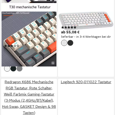
KINSI
LOGITECH
Mechanische
POP ICON KEYS Tastatur
(1)
Tastatur,Kabellose/Kabelgebundene
ab 55,08 €
Tastatur,Bluetooth Gaming-
lieferbar - in 3-4 Werktagen bei dir
Tastatur (RGB-Beleuchtung)
(1)
46,99 €
UVP
76,99 €
-39%
lieferbar - in 5-6 Werktagen bei dir
Redragon K686 Mechanische
Logitech 920-011022 Tastatur
RGB Tastatur, Rote Schalter,
Weiß Farbmix Gaming-Tastatur
(3-Modus (2,4GHz/BT/Kabel),
Hot-Swap, GASKET Design & 98
Tasten)