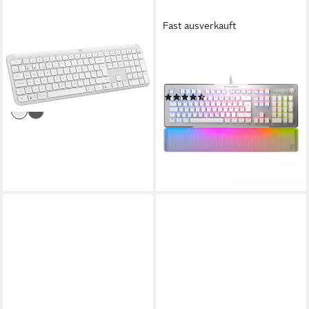
Fast ausverkauft
LOGITECH
TURTLE BEACH
Signature Slim K950 Tastatur
Vulcan II Max, Linear Gaming-
ab 91,90 €
Tastatur
lieferbar - in 6-7 Werktagen bei dir
(2)
ab 200,62 €
UVP
229,99 €
18,32 €
mtl. in 12 Raten
-13%
lieferbar - in 3-4 Werktagen bei dir