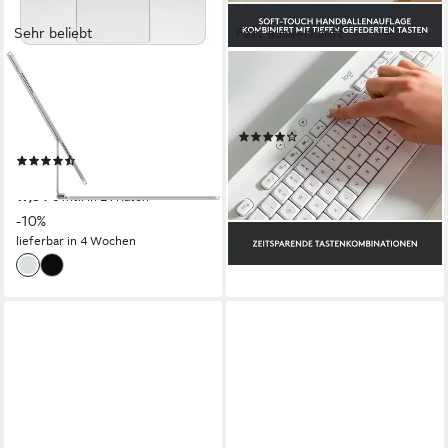
Sehr beliebt
Fast ausverkauft
APPLE
LOGITECH
Magic Keyboard für 13" iPad
Logitech Signature K650,
Pro (M4) Tastatur mit
Tastatur, (Logi Bolt, Tastatur
(4)
Touchpad
ab 55,06 €
(33)
lieferbar - in 3-4 Werktagen bei dir
359,10 €
UVP
399,00 €
17,84 €
mtl. in 24 Raten
-10%
lieferbar in 4 Wochen