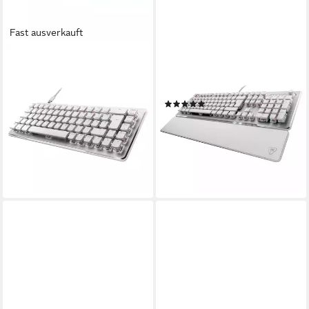
Fast ausverkauft
TURTLE BEACH
TURTLE BEACH
Vulcan II Mini Air, Linear
Vulcan II, Linear Gaming-
Gaming-Tastatur
Tastatur (Linear)
(10)
ab 212,86 €
UVP
229,99 €
ab 131,93 €
UVP
159,99 €
19,44 €
mtl. in 12 Raten
12,05 €
mtl. in 12 Raten
-7%
-18%
lieferbar - in 3-4 Werktagen bei dir
lieferbar - in 3-4 Werktagen bei dir