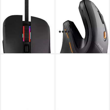
HYRICAN
PROTOARC
Stiker Gaming-Maus, RGB
EM11 NL Ergonomische
LED Beleuchtung, USB,
Vertikale Maus funkmaus fur
kabelgebunden Gaming-Maus
laptop kabellos ergonomische
(74)
Maus (Bluetooth, Funk,
13,83 €
UVP
15,90 €
(1)
Plug&Play)
28,99 €
-13%
UVP
40,55 €
lieferbar - in 3-4 Werktagen bei dir
-29%
lieferbar - in 2-3 Werktagen bei dir