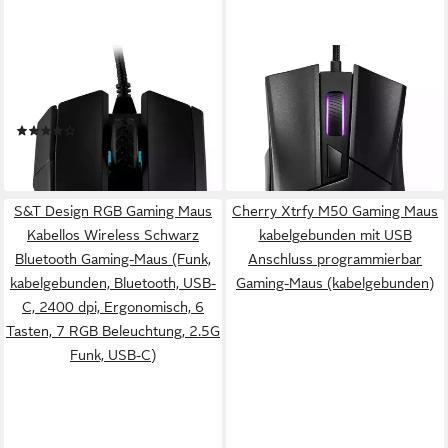
CORSAIR
ASUS
IRONCLAW RGB Gaming-
ROG GLADIUS II CORE
Maus (kabelgebunden)
Gaming-Maus (USB)
(19)
ab 47,99 €
ab 64,99 €
lieferbar - in 3-4 Werktagen bei dir
lieferbar - in 3-4 Werktagen bei dir
S&T Design RGB Gaming Maus
Cherry Xtrfy M50 Gaming Maus
Kabellos Wireless Schwarz
kabelgebunden mit USB
Bluetooth Gaming-Maus (Funk,
Anschluss programmierbar
kabelgebunden, Bluetooth, USB-
Gaming-Maus (kabelgebunden)
C, 2400 dpi, Ergonomisch, 6
Tasten, 7 RGB Beleuchtung, 2.5G
Funk, USB-C)