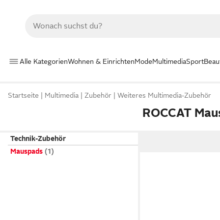
Alle Kategorien
Wohnen & Einrichten
Mode
Multimedia
Sport
Beau
Startseite
Multimedia
Zubehör
Weiteres Multimedia-Zubehör
ROCCAT Mau
Technik-Zubehör
Mauspads