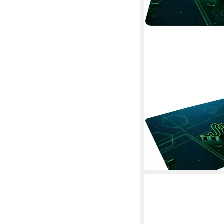
RAZER
Gaming Mauspad Golia
ab 9,17 €
in 1-2 Werktagen bei dir