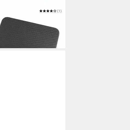
(1)
pad Soft Touch Mousepad
et Mauspad Grün
 €
UVP
9,99 €
 Werktagen bei dir