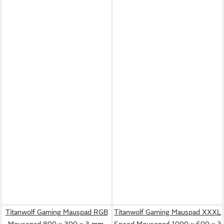
Titanwolf Gaming Mauspad RGB
Titanwolf Gaming Mauspad XXXL
Mousepad 800 x 300 x 3 mm,
Speed Mousepad 1000 x 600 x 3