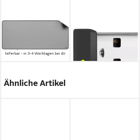
LOGITECH
LOGITECH
Mauspad Desk Mat Studio
Logitech Logi Bolt USB-
Series - MID GREY
Empfänger USB-Adapter
ab 22,82 €
ab 17,86 €
lieferbar - in 3-4 Werktagen bei dir
lieferbar - in 3-4 Werktagen bei dir
Ähnliche Artikel