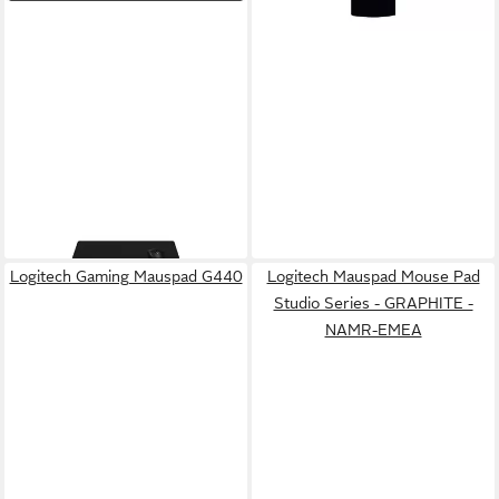
LOGITECH
Gaming Mauspad G740
ab 53,94 €
lieferbar - in 5-6 Werktagen bei dir
Logitech Gaming Mauspad G440
Logitech Mauspad Mouse Pad
Studio Series - GRAPHITE -
NAMR-EMEA