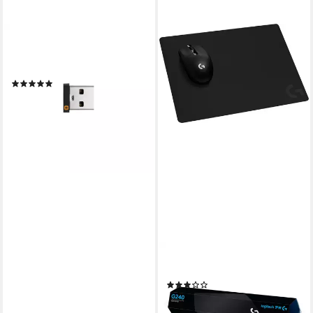
LOGITECH
USB Unifying Receiver USB-
Adapter USB-C zu USB-C
(4)
ab 17,23 €
lieferbar - in 4-5 Werktagen bei dir
LOGITECH
Gaming Mauspad G240
(2)
ab 17,37 €
lieferbar - in 5-6 Werktagen bei dir