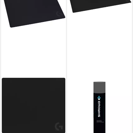
LOGITECH
Gaming Mauspad G840
ab 64,44 €
lieferbar - in 6-8 Werktagen bei dir