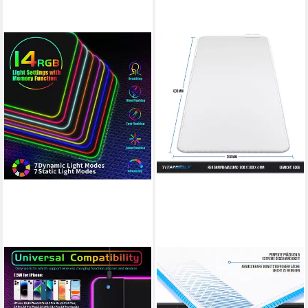
IBETTERTEC
TITANWOLF
Mauspad Gaming Mauspad
Gaming Mauspad RGB
RGB Mousepad Induktive
Mousepad 800 x 300 x 3 mm,