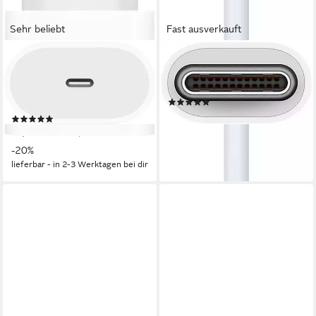
Sehr beliebt
Fast ausverkauft
APPLE
APPLE
20W USB‑C Power Adapter
USB‑C auf USB USB-Adapter
Smartphone-Adapter zu USB-
USB zu USB-C
(13)
C
21,10 €
UVP
25,00 €
(323)
19,99 €
UVP
25,00 €
-16%
lieferbar - in 2-3 Werktagen bei dir
-20%
lieferbar - in 2-3 Werktagen bei dir