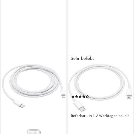
Sehr beliebt
APPLE
USB-C to Lightning Cable
(1m) USB-Kabel, Lightning,
USB-C (100 cm)
(109)
19,78 €
UVP
25,00 €
-21%
lieferbar - in 1-2 Werktagen bei dir