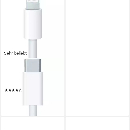
Sehr beliebt
APPLE
USB‑C auf Lightning Kabel (2
m) USB-Kabel, Lightning,
USB-C (200 cm)
(41)
26,00 €
UVP
35,00 €
-26%
lieferbar in 3 Wochen