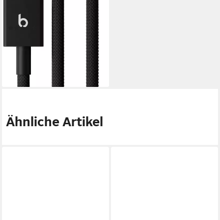
USB-C, USB Typ A, USB-C
(20 cm)
(4)
19,96 €
UVP
24,95 €
-20%
lieferbar - in 2-3 Werktagen bei dir
Ähnliche Artikel