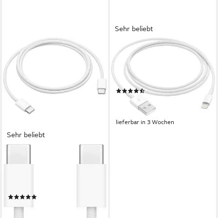
Sehr beliebt
APPLE
Lightning auf USB Kabel (1 m)
USB-Kabel, Lightning, USB
Typ A (100 cm)
(51)
19,90 €
UVP
25,00 €
-20%
lieferbar in 3 Wochen
Sehr beliebt
APPLE
60W USB‑C Ladekabel (1 m)
USB-Kabel, USB-C, USB-C
(100 cm)
(67)
22,99 €
lieferbar in 2 Wochen