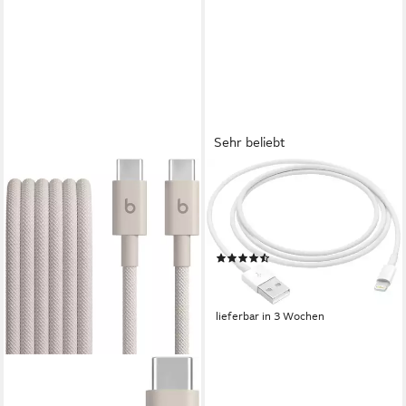
Sehr beliebt
APPLE
Lightning auf USB Kabel (1 m)
USB-Kabel, Lightning, USB
Typ A (100 cm)
(51)
19,90 €
UVP
25,00 €
-20%
lieferbar in 3 Wochen
APPLE
USB-C auf USB-C Gewebtes