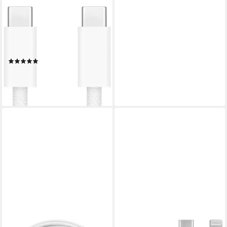
APPLE
240W USB-C (2m) Ladekabel
USB-Kabel, USB-C, USB-C
(200 cm)
(54)
27,90 €
UVP
35,00 €
-20%
lieferbar - in 2-3 Werktagen bei dir