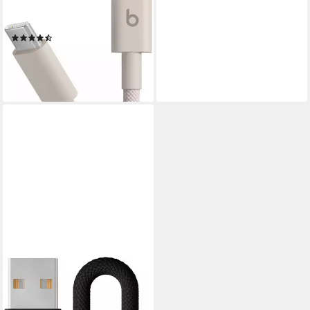
Kabel USB-Kabel, USB-C,
USB-C (150 cm)
(16)
24,43 €
lieferbar - in 2-3 Werktagen bei dir
APPLE
USB-A auf USB-C Gewebtes
Kabel USB-Kabel, USB Typ A,