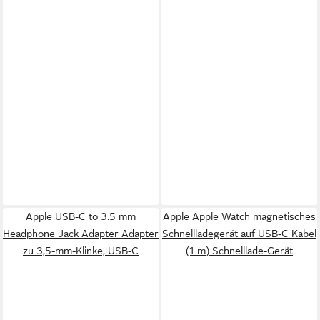
Apple USB-C to 3.5 mm
Apple Apple Watch magnetisches
Headphone Jack Adapter Adapter
Schnellladegerät auf USB‑C Kabel
zu 3,5-mm-Klinke, USB-C
(1 m) Schnelllade-Gerät