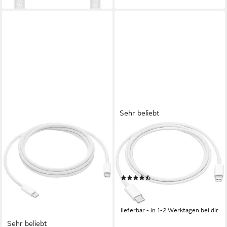
Sehr beliebt
APPLE
USB-C to Lightning Cable
(1m) USB-Kabel, Lightning,
USB-C (100 cm)
(109)
19,78 €
UVP
25,00 €
-21%
lieferbar - in 1-2 Werktagen bei dir
Sehr beliebt