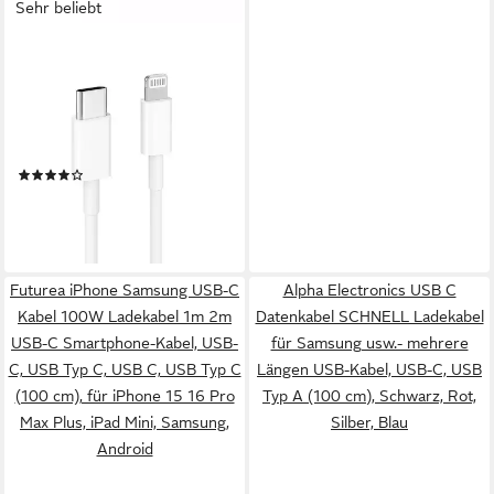
Sehr beliebt
FUTUREA
bis zu 3x USB-C Lightning
iPhone Ladekabel 20W
schnelles Aufladen 1m
Lightningkabel, USB-C,
(61)
Lightning, USB Typ C, für
ab 5,49 €
UVP
9,99 €
iPhone
-45%
14/13/12/11/X/8/7/6, iPad,
lieferbar - in 3-4 Werktagen bei dir
iPod & AirPods
Futurea iPhone Samsung USB-C
Alpha Electronics USB C
Kabel 100W Ladekabel 1m 2m
Datenkabel SCHNELL Ladekabel
USB-C Smartphone-Kabel, USB-
für Samsung usw.- mehrere
C, USB Typ C, USB C, USB Typ C
Längen USB-Kabel, USB-C, USB
(100 cm), für iPhone 15 16 Pro
Typ A (100 cm), Schwarz, Rot,
Max Plus, iPad Mini, Samsung,
Silber, Blau
Android