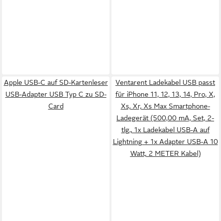
Apple USB-C auf SD-Kartenleser
Ventarent Ladekabel USB passt
USB-Adapter USB Typ C zu SD-
für iPhone 11, 12, 13, 14, Pro, X,
Card
Xs, Xr, Xs Max Smartphone-
Ladegerät (500,00 mA, Set, 2-
tlg., 1x Ladekabel USB-A auf
Lightning + 1x Adapter USB-A 10
Watt, 2 METER Kabel)