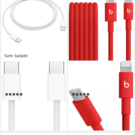
Sehr beliebt
APPLE
APPLE
60W USB‑C Ladekabel (1 m)
USB-C auf Lightning
USB-Kabel, USB-C, USB-C
Gewebtes Kabel USB-Kabel,
(100 cm)
Lightning, USB-C (150 cm)
(67)
(10)
22,99 €
15,97 €
UVP
24,95 €
lieferbar in 2 Wochen
-36%
lieferbar in 3 Wochen