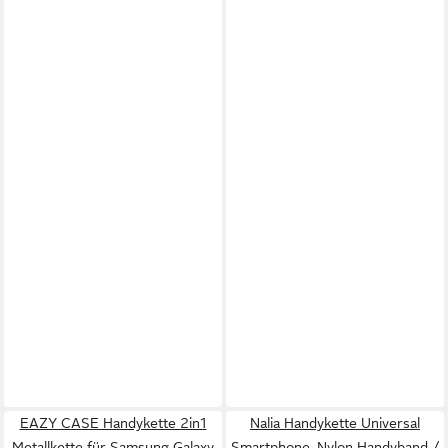
EAZY CASE Handykette 2in1
Nalia Handykette Universal
Metallkette für Samsung Galaxy
Smartphone, Nylon Handyband /