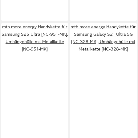
mtb more energy Handykette für
mtb more energy Handykette für
Samsung S25 Ultra [NC-951-MK],
Samsung Galaxy S21 Ultra 5G
Umhängehülle mit Metallkette
[NC-328-MK], Umhängehülle mit
[NC-951-MK]
Metallkette [NC-328-MK]