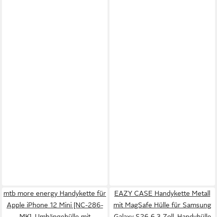
mtb more energy Handykette für
EAZY CASE Handykette Metall
Apple iPhone 12 Mini [NC-286-
mit MagSafe Hülle für Samsung
MK], Umhängehülle mit
Galaxy S26 6,3 Zoll, Handyhülle