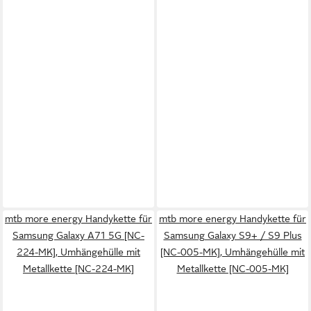
mtb more energy Handykette für
mtb more energy Handykette für
Samsung Galaxy A71 5G [NC-
Samsung Galaxy S9+ / S9 Plus
224-MK], Umhängehülle mit
[NC-005-MK], Umhängehülle mit
Metallkette [NC-224-MK]
Metallkette [NC-005-MK]