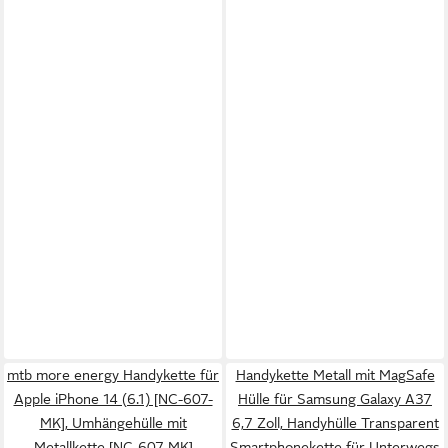
mtb more energy Handykette für
Handykette Metall mit MagSafe
Apple iPhone 14 (6.1) [NC-607-
Hülle für Samsung Galaxy A37
MK], Umhängehülle mit
6,7 Zoll, Handyhülle Transparent
Metallkette [NC-607-MK]
Smartphonekette für Unterwegs