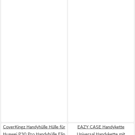
CoverKingz Handyhülle Hülle für
EAZY CASE Handykette
Huawei P30 Pro Handyhülle Flip
Universal Handykette mit