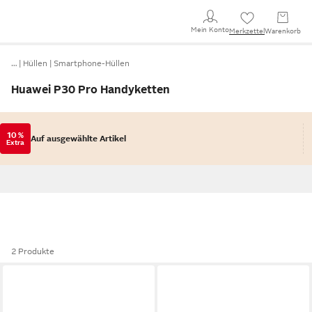
Mein Konto
Merkzettel
Warenkorb
…
Hüllen
Smartphone-Hüllen
Huawei P30 Pro Handyketten
10 %
Auf ausgewählte Artikel
Extra
2 Produkte