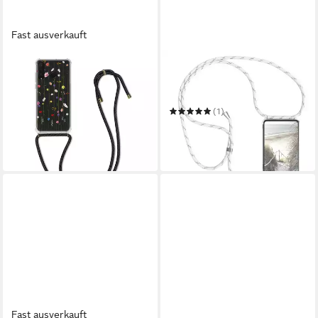
Fast ausverkauft
KWMOBILE
EAZY CASE
Etui Hülle für Huawei P30
Handykette Hülle mit Kette
Lite
für Huawei P30
13,99 €
(1)
in 4-5 Werktagen bei dir
17,54 €
26,99 €
-35%
in 2-3 Werktagen bei dir
Fast ausverkauft