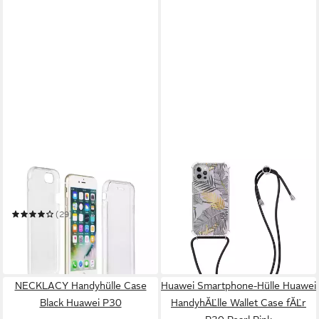
COFI1453
KWMOBILE
Smartphone-Hülle 360° Full
Etui Hülle für Apple iPhone
Body Silikon Case Schutz
12 / 12 Pro
13,99 €
Hülle Handy Tasche Schale
(29)
in 4-5 Werktagen bei dir
ab 1,90 €
9,90 €
-81%
in 5-6 Werktagen bei dir
NECKLACY Handyhülle Case
Huawei Smartphone-Hülle Huawei
Black Huawei P30
HandyhĂĽlle Wallet Case fĂĽr