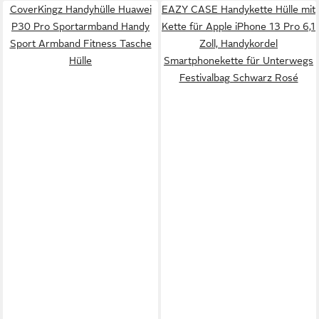
CoverKingz Handyhülle Huawei
EAZY CASE Handykette Hülle mit
P30 Pro Sportarmband Handy
Kette für Apple iPhone 13 Pro 6,1
Sport Armband Fitness Tasche
Zoll, Handykordel
Hülle
Smartphonekette für Unterwegs
Festivalbag Schwarz Rosé