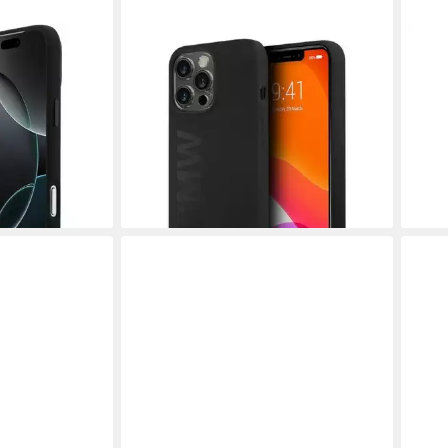
BMW
BMW
ne 17 Pro Max
Handyhülle Case iPhone 13 Pro Logo
Hand
rz Tricolor
MagSafe Silikon schwarz 6,1 Zoll,
Case
Kantenschutz
Kantenschutz
Schw
29,90 €
Carb
lieferbar - in 3-4 Werktagen bei dir
48,9
en bei dir
-17%
liefe