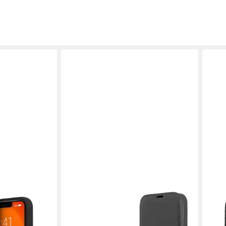
BMW
BMW
ne 13 Pro Max
Handyhülle iPhone 13 Pro Max Case
Hand
 schwarz 6,7
Bookcase Echtleder schwarz 6,7 Zoll,
Hard