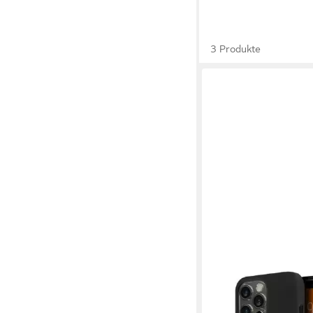
3 Produkte
BMW
Handyhülle Case iPho
Logo MagSafe Silikon