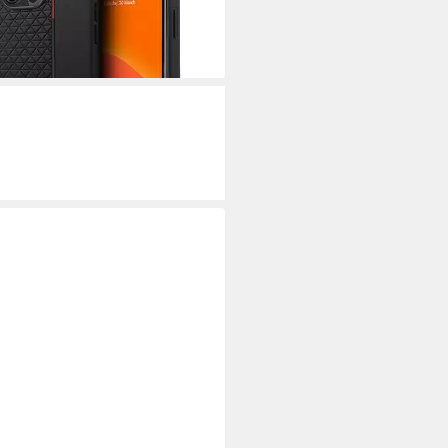
arz 6,7 Zoll, Kantenschutz
0 €
rbar - in 3-4 Werktagen bei dir