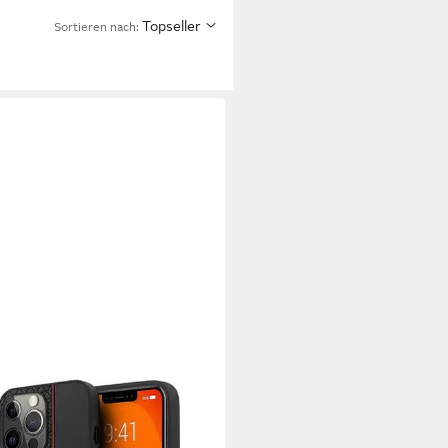
Topseller
Sortieren nach:
yhülle iPhone 13 Pro Max
case Cover Kunststoff TPU