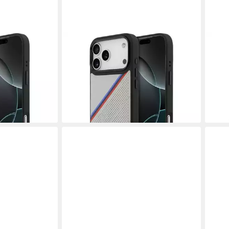
BMW
BMW
ne 17 Pro Max
Handyhülle Case iPhone 17 Pro Max
Hand
schwarz
MagSafe Kunstleder grau Tricolor
MagS
9 Zoll,
Logo Metall 6,9 Zoll, Kantenschutz
6,9 
36,95 €
36,9
lieferbar - in 3-4 Werktagen bei dir
liefe
en bei dir