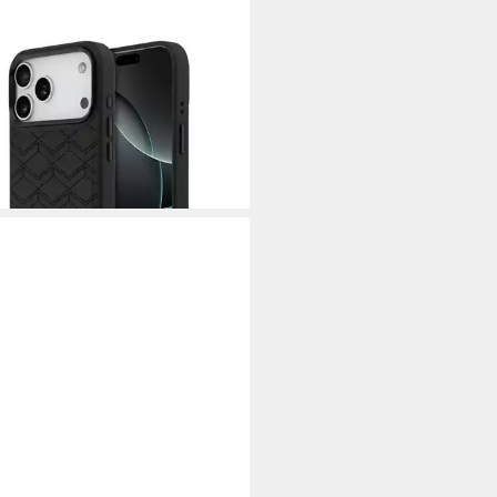
yhülle MagSafe iPhone 17 Pro
Kunstleder schwarz M Logo
ll 6,9 Zoll, Kantenschutz
0 €
rbar - in 3-4 Werktagen bei dir