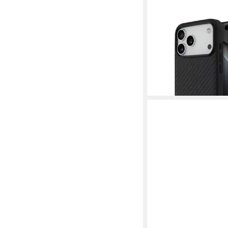
BMW
Handyhülle MagSafe i
Max Carbon-Look Tric
Logo Metall 6,9 Zoll, 
37,90 €
lieferbar - in 3-4 Werktag