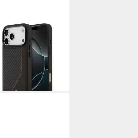
yhülle Case iPhone 17 Pro Max
afe Carbon-Optik schwarz
ifen Logo 6,9 Zoll, Kantenschutz
0 €
rbar - in 3-4 Werktagen bei dir