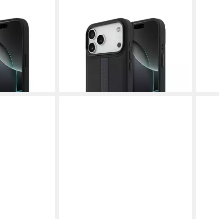
BMW
BMW
Phone 17 Pro
Handyhülle MagSafe iPhone 17 Pro
Hand
olor schwarz
Max Kunstleder schwarz blau Logo
Max 
Kantenschutz
Metall 6,9 Zoll, Kantenschutz
Meta
36,90 €
36,9
en bei dir
lieferbar - in 3-4 Werktagen bei dir
liefe