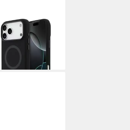
yhülle Case iPhone 17 Pro Max
afe Silikon schwarz Logo Metall
Zoll, Kantenschutz
5 €
rbar - in 3-4 Werktagen bei dir