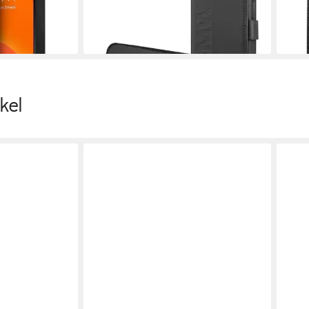
Kantenschutz
schw
28,00 €
31,9
en bei dir
lieferbar - in 3-4 Werktagen bei dir
liefe
kel