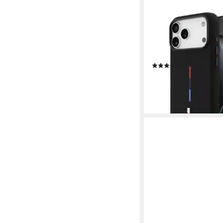
BMW
Handyhülle Case iPho
MagSafe Silikon schwa
Logo Metall 6,9 Zoll, 
(1)
36,95 €
lieferbar - in 3-4 Werktag