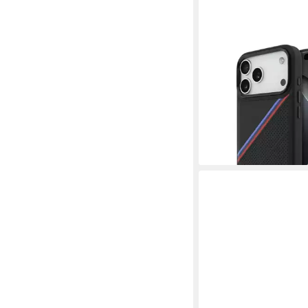
BMW
Handyhülle Case iPho
MagSafe Kunstleder 
Tricolor Logo Metall 6,
Kantenschutz
36,95 €
lieferbar - in 3-4 Werktag