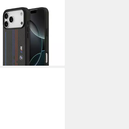
yhülle M Kevlar Lines & Logo
 für iPhone 17 Pro Max –
arz 6,9, Aramidfaser mit
onstruktur und Linienakzenten
5 €
58,95 €
rbar - in 4-5 Werktagen bei dir