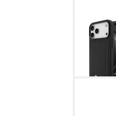
BMW
Handyhülle M Quilted
Kompatibel mit iPhon
Luxus 6,9, Gesteppte
metallischem Logo
ab 35,95 €
39,95 €
-10%
lieferbar - in 4-5 Werktag