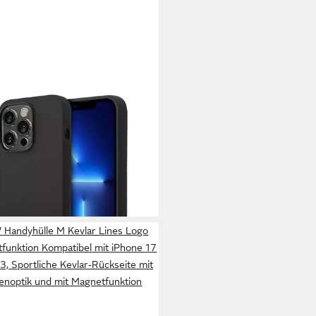
tphone-Hülle BMW Signatur
ection Metal Logo Silikon Case
ne 14 Pro Max
5 €
rbar - in 2-3 Werktagen bei dir
Handyhülle M Kevlar Lines Logo
funktion Kompatibel mit iPhone 17
3, Sportliche Kevlar-Rückseite mit
ienoptik und mit Magnetfunktion