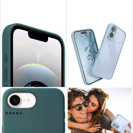
APPLE
Smartphone-Hülle iPhone 16e
Silikon Case 15,4 cm (6,1 Zoll)
(19)
40,80 €
lieferbar in 4 Wochen