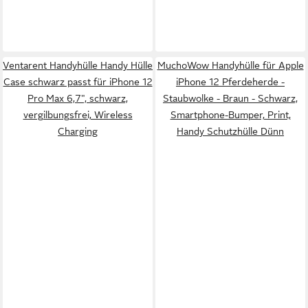
Ventarent Handyhülle Handy Hülle
MuchoWow Handyhülle für Apple
Case schwarz passt für iPhone 12
iPhone 12 Pferdeherde -
Pro Max 6,7", schwarz,
Staubwolke - Braun - Schwarz,
vergilbungsfrei, Wireless
Smartphone-Bumper, Print,
Charging
Handy Schutzhülle Dünn