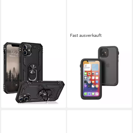
Fast ausverkauft
TEC-EXPERT
CATALYST
Handyhülle Outdoor Cover
Smartphone-Hülle Total
Hülle für Apple iPhone 12 6.1
Protection Waterproof Case,
Zoll, 6.1, Premium Hülle aus
für iPhone 12, Schwarz
ab 69,99 €
verstärktem Polycarbonat
101,99 €
(8)
-31%
ab 10,90 €
lieferbar - in 2-3 Werktagen bei dir
lieferbar - in 5-6 Werktagen bei dir