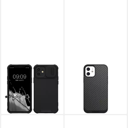
KWMOBILE
NIVOCASE
Handyhülle Handyhülle für
Handyhülle Metallic Look
Apple iPhone 12, Hardcase
Muster Carbon Carbon, Apple
mit Kameraschutz - Bumper in
iPhone 12 Handyhülle Hülle
Schwarz
NIVOpure Case Schwarz
(1)
24,99 €
10,99 €
lieferbar - in 5-6 Werktagen bei dir
lieferbar - in 2-3 Werktagen bei dir