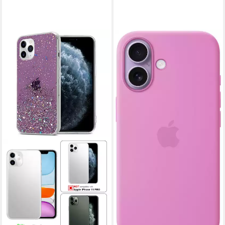
APPLE
Smartphone-Hülle iPhone 17
Silikon Case mit MagSafe 16,0
cm (6,3 Zoll)
59,00 €
lieferbar in 2 Wochen