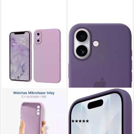
APPLE
Smartphone-Hülle iPhone 17
Silikon Case mit MagSafe 16,0
cm (6,3 Zoll)
(9)
53,74 €
lieferbar - in 2-3 Werktagen bei dir