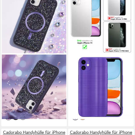
CADORABO
CADORABO
Handyhülle Apple iPhone 11,
Handyhülle für iPhone 11
Hülle Schutzhülle Case Cover
Hülle Apple iPhone 11,
kompatibel mit Magsafe
Schutzhülle - TPU Silikon
Diamant Glitzer
Hülle - im Brushed Design
13,99 €
13,99 €
UVP
18,99 €
UVP
16,99 €
-26%
-18%
lieferbar - in 3-4 Werktagen bei dir
lieferbar - in 3-4 Werktagen bei dir
Cadorabo Handyhülle für iPhone
Cadorabo Handyhülle für iPhone