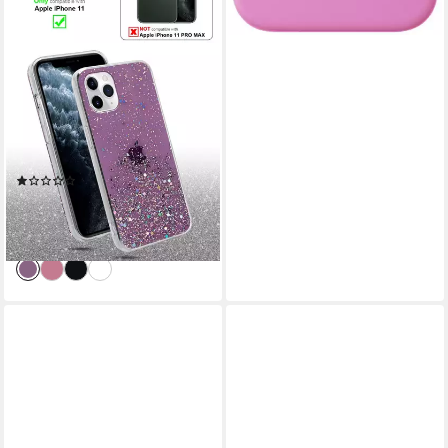
CADORABO
Handyhülle für iPhone 11
Hülle Apple iPhone 11,
Flexible TPU Silikon Handy
Schutzhülle - Hülle - mit
(1)
Glitzer
14,99 €
UVP
16,99 €
-12%
lieferbar - in 3-4 Werktagen bei dir