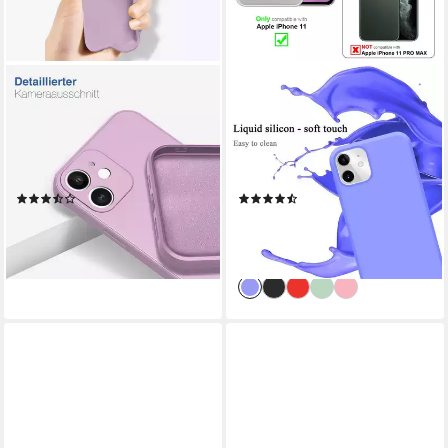
TEC-EXPERT
CADORABO
Handyhülle SoftGrip Cover
Handyhülle für iPhone 11
Hülle für Apple iPhone 11,
Hülle Apple iPhone 11,
Handy Case Bumper
Flexible Hülle TPU Silikon
integrierter Kameraschutz
Schutzhülle Back Cover Case
(5)
(13)
flexibel
9,99 €
14,99 €
UVP
16,99 €
lieferbar - in 5-6 Werktagen bei dir
-12%
+4
lieferbar - in 3-4 Werktagen bei dir