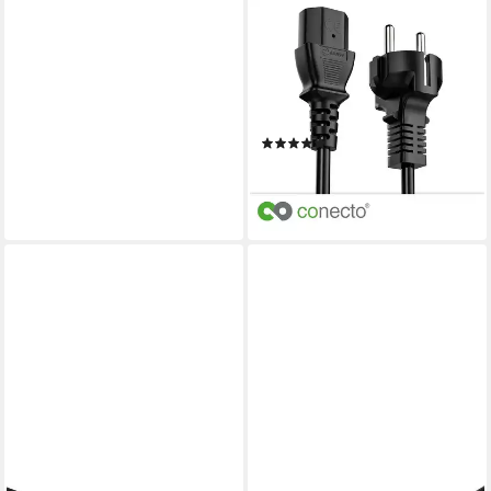
CONECTO
conecto Strom-Kabel,
Schutzkontakt-Stecker
gerade auf C13 IEC-Buchse
Stromkabel, (100 cm)
(4)
ab 6,99 €
UVP
9,99 €
-30%
lieferbar - in 2-3 Werktagen bei dir