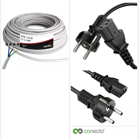
SIWITEC
Kabel, J 3 x 2,5 mm2, 50 m
Kabelring, Installationskabel,
Mantelleitun Stromkabel,
(5000 cm)
(2)
ab 80,99 €
lieferbar - in 2-3 Werktagen bei dir