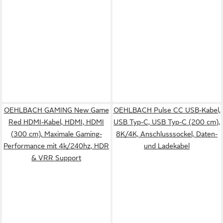
OEHLBACH GAMING New Game
OEHLBACH Pulse CC USB-Kabel,
Red HDMI-Kabel, HDMI, HDMI
USB Typ-C, USB Typ-C (200 cm),
(300 cm), Maximale Gaming-
8K/4K, Anschlusssockel, Daten-
Performance mit 4k/240hz, HDR
und Ladekabel
& VRR Support