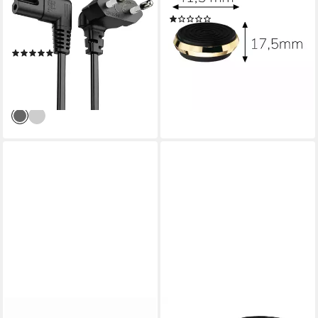
90° auf C7 IEC-Buchse 90°,
Adapter, Robust
(1)
Euro-Ne Stromkabel, (100
68,99 €
cm)
lieferbar - in 2-3 Werktagen bei dir
(2)
ab 4,99 €
UVP
6,99 €
-29%
lieferbar - in 2-3 Werktagen bei dir