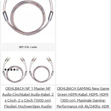
OEHLBACH
Twin Mix One B Hochwertiges
Lautsprecherkabel Set 2x 3,0
mm², 1 Paar Audio-Kabel, 2 x
Bananen Stecker, 2 x Bananen
(1)
Stecker (200 cm),
ab 191,72 €
Hochwertiges Kupfer, Flexibel
leider ausverkauft
OEHLBACH NF 1 Master NF
OEHLBACH GAMING New Game
Audio-Cinchkabel Audio-Kabel, 2
Green HDMI-Kabel, HDMI, HDMI
x Cinch, 2 x Cinch (1000 cm),
(300 cm), Maximale Gaming-
Flexibel, Hochwertiges Kupfer
Performance mit 4k/240hz, HDR