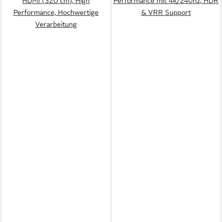
HDMI (320 cm), High
Performance mit 4k/240hz, HDR
Performance, Hochwertige
& VRR Support
Verarbeitung