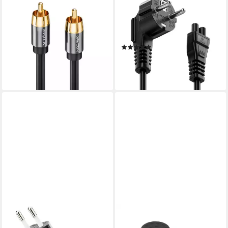
DELEYCON
DELEYCON
deleyCON 2m Subwoofer
deleyCON 1m Stromkabel
Kabel Cinch RCA Kabel 2x
Schutzkontakt Typ F 90° auf
Cinch Stecker HiFi Audio- &
IEC C5 Buchse Stromkabel
(4)
Video-Kabel
5,49 €
6,69 €
(5,49 €/ 1 m)
(3,35 €/ 1 m)
lieferbar - in 2-3 Werktagen bei dir
lieferbar - in 2-3 Werktagen bei dir