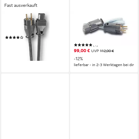
Fast ausverkauft
SUPRA CABLES
SUPRA CABLES
LoRad Netzkabel 2.5 SPC
Supra Cables LoRad
1,0m Stromkabel, (100 cm)
Netzkabel 2.5 MKII EU
(1)
Stromkabel, (150 cm)
ab 169,00 €
(1)
lieferbar - in 2-3 Werktagen bei dir
99,00 €
UVP
112,00 €
-12%
lieferbar - in 2-3 Werktagen bei dir