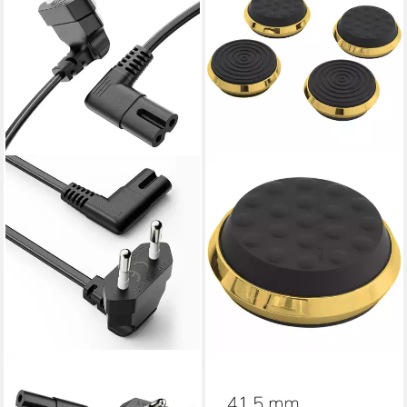
CONECTO
OEHLBACH
Strom-Kabel, Euro-Stecker
Air Absorb Resonanzdämpfer