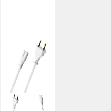
OEHLBACH
Powercord C7 Premium
Netzkabel Netzkabel,