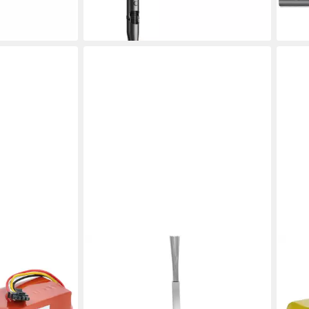
lieferbar - in 1-2 Werktagen bei dir
en bei dir
DREAME
Reinigungsbürsten-Set Seitenbürste,
(2er Pack)
15,99 €
(8,00 €/ 1 Stk)