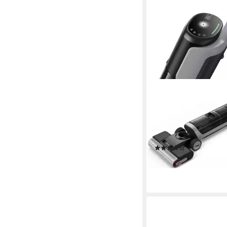
DREAME
Nass-Trocken-Sauger
H14pro mit 18.000 Pa 
400 W, Flexible und g
Reinigung, schnelle T
(62)
Bürste
666,00 €
leider ausverkauft