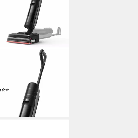
AME
-Trocken-Sauger H15 Mix, 400
eutellos, 7-in-1 Gerät, 23.000Pa
kraft, KI-gesteuerter Hebearm,
-Neigung
(7)
00 €
UVP
799,00 €
rbar - in 1-2 Werktagen bei dir