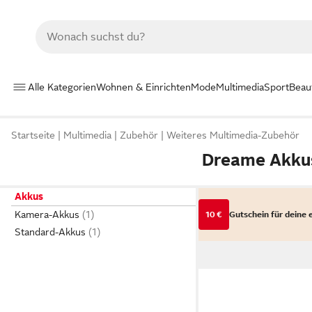
Alle Kategorien
Wohnen & Einrichten
Mode
Multimedia
Sport
Beau
Startseite
Multimedia
Zubehör
Weiteres Multimedia-Zubehör
Dreame Akku
Akkus
Kamera-Akkus
10 €
Gutschein für deine 
Standard-Akkus