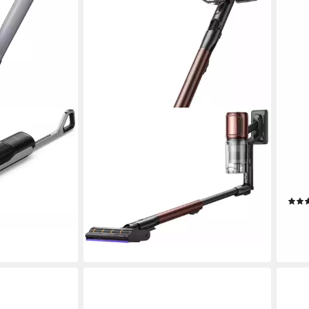
DREAME
DRE
 Dreame
Akku-Stielstaubsauger V30, 880 W,
Nass
Saugkraft,
beutellos
W, b
ab 529,00 €
ründliche 180°
UVP
599,00 €
Saug
rocknung der
-12%
180°
lieferbar - in 1-2 Werktagen bei dir
549,
-31%
liefe