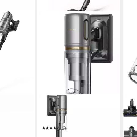
DREAME
DRE
taubsauger
Akku-Stielstaubsauger V20 Pro, 610
Akku
er
W, beutellos, kabellos mit Lithium-
Kabe
Ionen Akku, mit 90 Minuten Laufzeit
beute
(14)
799,
399,00 €
0 €
liefe