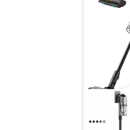
DREAME
Akku-Hand-und Stiels
Z30, 355 W, kabellos
Vacuumsauger
(18)
ab 319,00 €
UVP
399,0