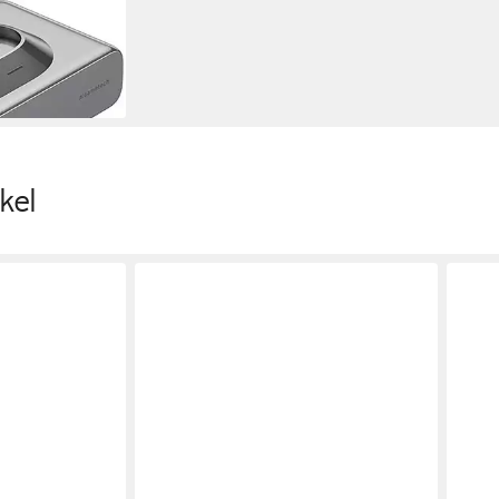
ku (1 St)
en bei dir
kel