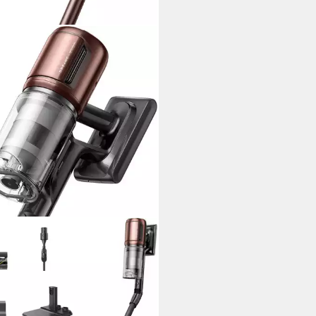
AME
-Stielstaubsauger V30
lloser Staubsauger mit LED,
llos, ideal für Tierhaare
00 €
rbar - in 5-6 Werktagen bei dir