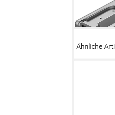
DREAME
Dreame R20 Zusatz-Ak
129,90 €
lieferbar - in 2-3 Werktag
Ähnliche Arti