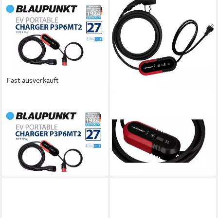
Fast ausverkauft
BLAUPUNKT
BLAUPUNKT
Elektroauto-Ladestation
Elektroauto-Ladestation
Blaupunkt P3P6MT2 Mobile
Blaupunkt P1PM2T2 Mobile
Elektro-Auto Ladestation Typ
Ladestation Typ 2 16 A 3.7
2 16 A 11 kW
kW
449,41 €
275,77 €
lieferbar - in 4-5 Werktagen bei dir
lieferbar - in 2-3 Werktagen bei dir