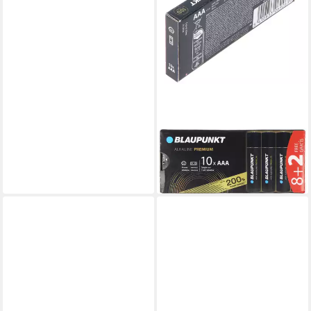
BLAUPUNKT
Blaupunkt Alkaline Premium
Batterie 1,5V AAA LR03
10er-Pack Batterie, (1,5 V)
8,05 €
lieferbar - in 3-4 Werktagen bei dir