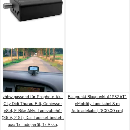
BLAUPUNKT
Blaupunkt DAB'N'PLAY 550
DAB+ Empfänger
Fernbedienung,
Freisprechfunkt Digitalradio
152,25 €
(DAB)
lieferbar - in 2-3 Werktagen bei dir
vhbw passend für Prophete Alu-
Blaupunkt Blaupunkt A1P32AT1
City Didi-Thurau-Edt, Geniesser
eMobility Ladekabel 8 m
e8.4, E-Bike Akku Ladezubehör
Autoladekabel, (800.00 cm)
(36 V, 2 St), Das Ladeset besteht
aus: 1x Ladegerät, 1x Akku,