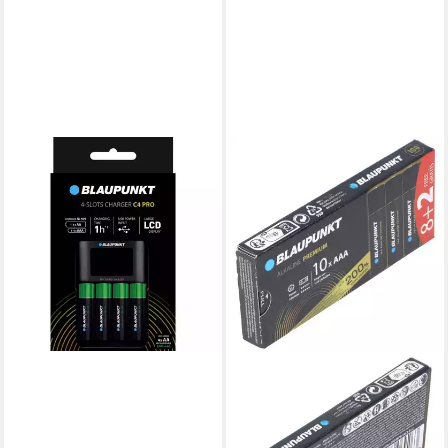
BLAUPUNKT
Ladegerät C4PROCH/1VH
30010281 Rundzellen-Lader
43,94 €
lieferbar - in 3-4 Werktagen bei dir