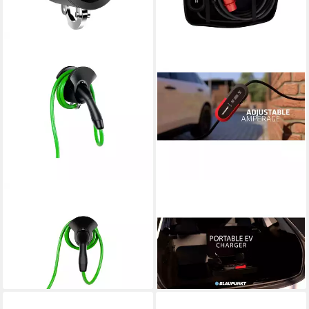
BLAUPUNKT
BLAUPUNKT
Blaupunkt BCHV1M2
Elektroauto-Ladestation
Wandhalterung Elektroauto-
Blaupunkt P3PM2T2 Mobile
Ladegerät
Ladestation Typ 2 16 A 11 kW
45,99 €
374,26 €
lieferbar - in 2-3 Werktagen bei dir
lieferbar - in 4-5 Werktagen bei dir