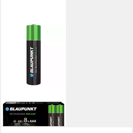
BLAUPUNKT
Rechargeable HR03 AAA 8er
Karton 30010181 Akku
31,94 €
lieferbar - in 3-4 Werktagen bei dir