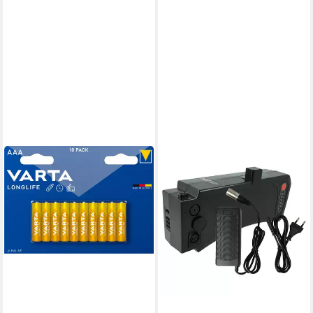
BLAUPUNKT
Varta Longlife AAA (LR03)
Batterien – 10er-Pack, 1,5V
Alkaline Batterie
4,95 €
lieferbar - in 4-5 Werktagen bei dir