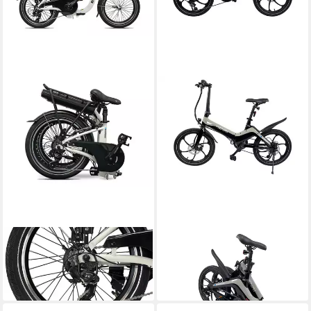
BLAUPUNKT
BLAUPUNKT
E-Bike
E-Bike
1.599,00 €
1.629,99 €
lieferbar - in 4-5 Werktagen bei dir
lieferbar - in 4-5 Werktagen bei dir