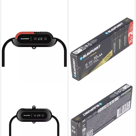
BLAUPUNKT
Blaupunkt B1WMSM2
Wandhalterung Elektroauto-
Ladegerät
40,67 €
lieferbar - in 2-3 Werktagen bei dir