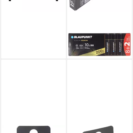
BLAUPUNKT
Blaupunkt Alkaline Premium
Batterie 1,5V AA LR6 10er-
Pack Batterie, (1,5 V)
8,05 €
lieferbar - in 3-4 Werktagen bei dir