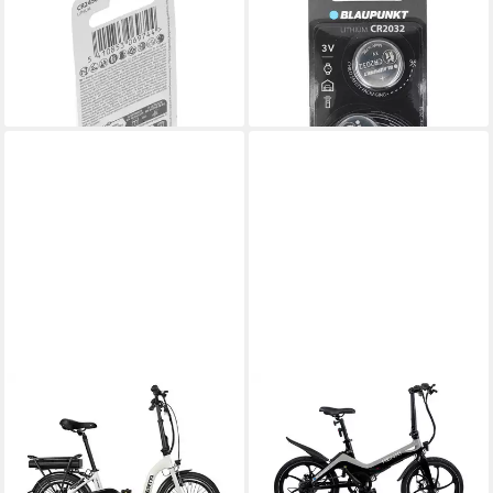
Blaupunkt CR2450 Lithium
Blaupunkt CR2032 Lithium
Batterie 3V Batterie, (3,0 V)
Batterie 3V 2er-Pack
6,75 €
Knopfzelle, (3,0 V)
lieferbar - in 3-4 Werktagen bei dir
6,75 €
lieferbar - in 3-4 Werktagen bei dir