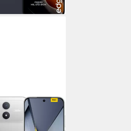
MI
O F8 Pro Smartphone
 cm/6,59 Zoll
Bildschirmdiagonale
GB
Speicherkapazität
P
Kamera