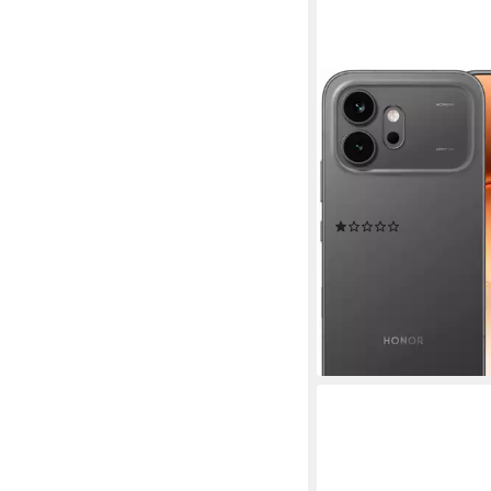
HONOR
600 8+256GB Smart
16,69 cm/6,57 Zoll
Bilds
256 GB
Speicherkapazitä
200 MP
Kamera
Produktdatenblatt
(2)
ab 489,99 €
UVP
599,0
17,58 €
mtl. in 36 Raten
-18%
lieferbar - in 1-2 Werktag