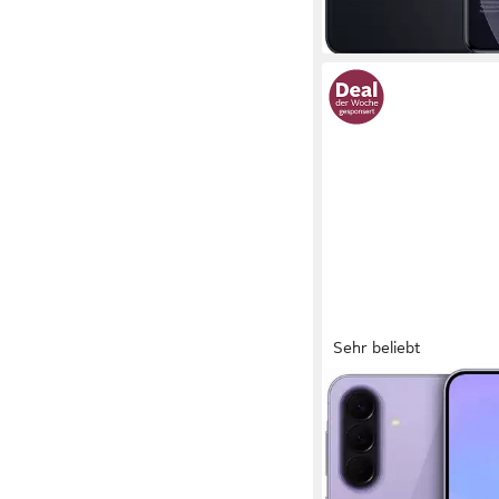
Sehr beliebt
SAMSUNG
Galaxy A57 5G Smart
17,11 cm/6,7 Zoll
Bildsch
256 GB
Speicherkapazitä
50 MP
Kamera