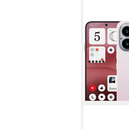
NOTHING
Phone (4a) Pro Smar
17,34 cm/6,83 Zoll
Bilds
256 GB
Speicherkapazitä
50 MP
Kamera
Produktdatenblatt
(7)
629,00 €
18,26 €
mtl. in 48 Raten
lieferbar - in 4-5 Werktag