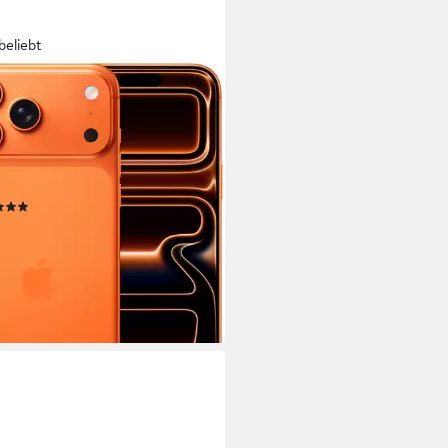
beliebt
LE
ne 17 Pro Max Smartphone
cm/6,9 Zoll
Bildschirmdiagonale
GB
Speicherkapazität
P
Kamera
tdatenblatt
(530)
.347,99 €
UVP
1.449,00 €
 €
mtl. in 48 Raten
rbar - in 1-2 Werktagen bei dir