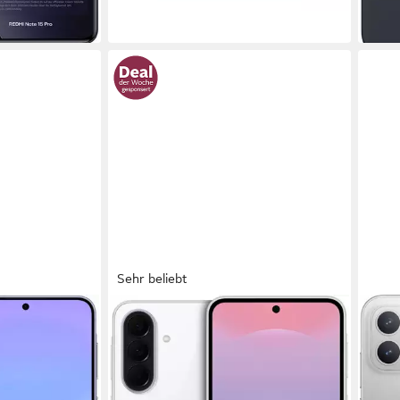
Sehr beliebt
SAMSUNG
XIAO
phone
Galaxy A37 5G Smartphone
POC
irmdiagonale
17,01 cm/6,7 Zoll
Bildschirmdiagonale
16,73
t
256 GB
Speicherkapazität
256 
50 MP
Kamera
50 M