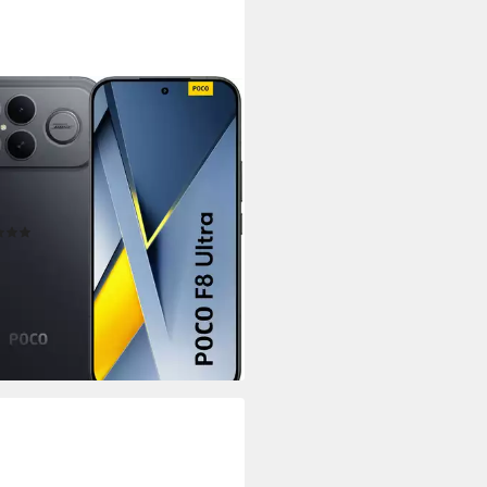
MI
 F8 Ultra Smartphone
cm/6,85 Zoll
Bildschirmdiagonale
GB
Speicherkapazität
P
Kamera
tdatenblatt
(29)
02,75 €
UVP
829,90 €
0 €
mtl. in 48 Raten
rbar - in 1-2 Werktagen bei dir