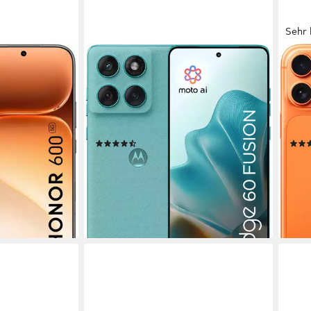
Sehr 
MOTOROLA
APP
phone
Edge 60 Fusion 256GB Smartphone
iPho
chirmdiagonale
16,94 cm/6,67 Zoll
Bildschirmdiagonale
17,4 
t
256 GB
Speicherkapazität
256 
50 MP
Kamera
48 M
Produktdatenblatt
Produk
(57)
328,04 €
ab 1
0 €
16,29 €
mtl. in 24 Raten
39,14
lieferbar - in 3-4 Werktagen bei dir
-7%
en bei dir
liefe