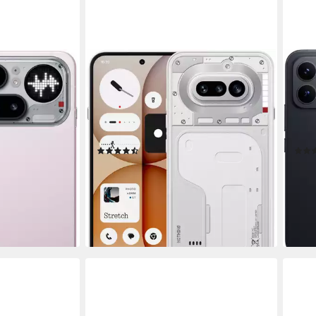
NOTHING
XIAO
tphone
Phone (4a) Smartphone
Poco
chirmdiagonale
17,22 cm/6,78 Zoll
Bildschirmdiagonale
17,4 
t
256 GB
Speicherkapazität
256 
50 MP
Kamera
50 M
Produktdatenblatt
Produk
(4)
ab 479,00 €
ab 7
17,19 €
mtl. in 36 Raten
20,4
en bei dir
lieferbar - in 3-4 Werktagen bei dir
-15%
liefe