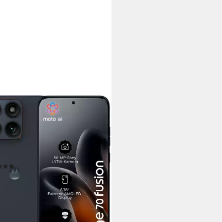
OROLA
 70 fusion Smartphone
 cm/6,78 Zoll
Bildschirmdiagonale
GB
Speicherkapazität
P
Kamera
tdatenblatt
(5)
77 €
UVP
419,00 €
2 €
mtl. in 24 Raten
rbar - in 3-4 Werktagen bei dir