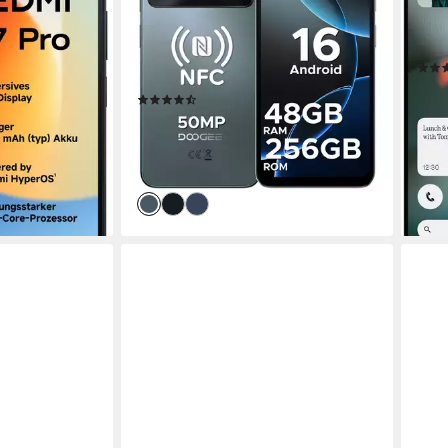
256 
6.56" HD+ Smartphone
hirmdiagonale
50 M
t
16,6 cm/6,56 Zoll
Bildschirmdiagonale
Produk
256 GB
Speicherkapazität
50 MP
Kamera
ab 5
(24)
16,5
0 €
135,99 €
UVP
199,99 €
-29
12,42 €
mtl. in 12 Raten
liefe
-32%
en bei dir
lieferbar - in 4-5 Werktagen bei dir