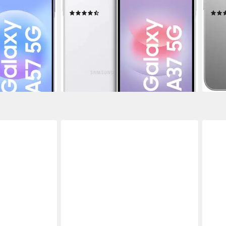
Produktdatenblatt
Produk
(20)
339,99 €
ab 5
UVP
519,00 €
14,81
nur bis Dienstag
16,89 €
mtl. in 24 Raten
-22
-34%
liefe
lieferbar - in 1-2 Werktagen bei dir