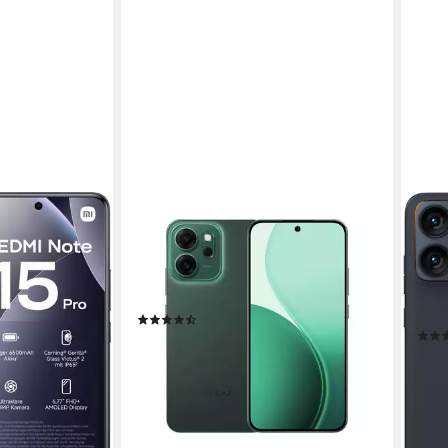
OPPO
MOT
+256
OPPO Reno 14 F 5G Smartphone
edge
256 GB
Speicherkapazität
17,22
50 MP
Kamera
256 
chirmdiagonale
32 MP
Frontkamera
50 M
t
(7)
Produk
279,00 €
UVP
399,00 €
370,
13,86 €
mtl. in 24 Raten
18,4
0 €
-30%
-12%
lieferbar - in 3-4 Werktagen bei dir
liefe
en bei dir