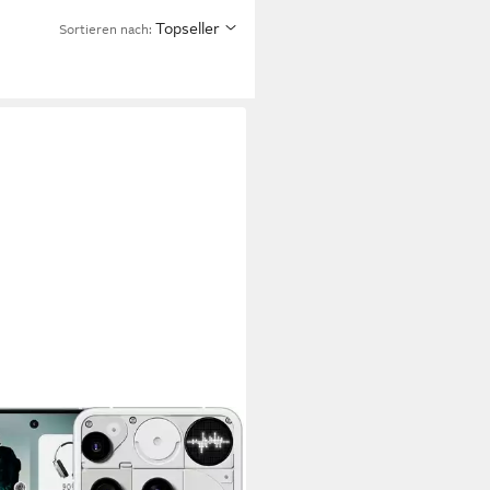
Topseller
Sortieren nach:
HING
e (3) Smartphone
 cm/6,67 Zoll
Bildschirmdiagonale