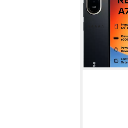
17,53 cm/6,9 Zoll
Bildsc
128 GB
Speicherkapazitä
13 MP
Kamera
Produktdatenblatt
(21)
ab 112,90 €
UVP
149,9
10,31 €
mtl. in 12 Raten
-25%
lieferbar - in 1-2 Werktag