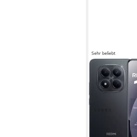
Sehr beliebt
XIAOMI
Redmi Note 15 Pro 8
Smartphone
17,34 cm/6,83 Zoll
Bilds
256 GB
Speicherkapazitä
200 MP
Kamera
Produktdatenblatt
(70)
ab 250,95 €
UVP
349,9
12,46 €
mtl. in 24 Raten
-28%
lieferbar - in 1-2 Werktag