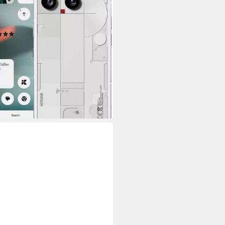
GB
Speicherkapazität
P
Kamera
tdatenblatt
(8)
69,05 €
UVP
799,00 €
2 €
mtl. in 48 Raten
%
rbar - in 3-4 Werktagen bei dir