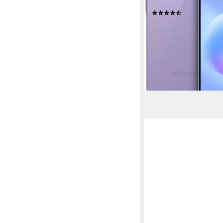
Produktdatenblatt
(72)
399,99 €
UVP
589,00 €
nur bis Dienstag
19,87 €
mtl. in 24 Raten
-32%
lieferbar in 3 Wochen