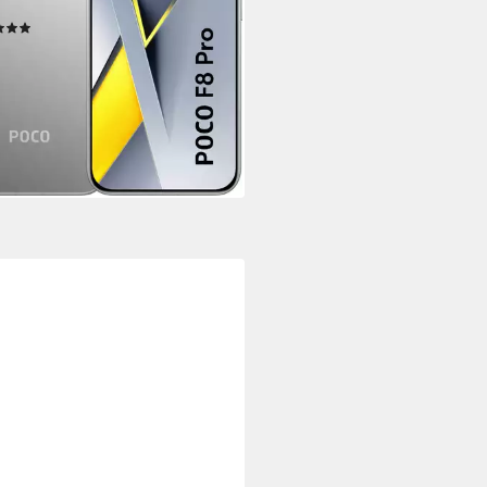
tdatenblatt
(17)
09,99 €
UVP
649,90 €
 €
mtl. in 48 Raten
%
rbar - in 1-2 Werktagen bei dir