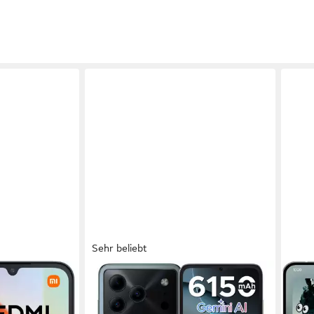
Sehr beliebt
DOOGEE
NOT
+128GB
NOTE 56 PLUS Android 16 Handy,
Phon
48GB RAM (6 + 42GB)+256GB
16,94