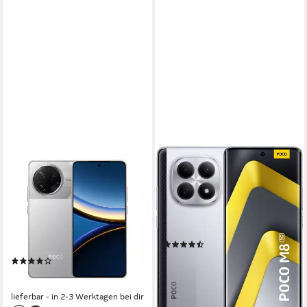
XIAOMI
XIAOMI
POCO F7 Pro 12+512GB /
POCO M8 5G Smartphone
256GB Smartphone
17,21 cm/6,77 Zoll
Bildschirmdiagonale
512 GB
Speicherkapazität
256 GB
Speicherkapazität
50 MP
Kamera
50 MP
Kamera
20 MP
Frontkamera
Produktdatenblatt
(16)
Produktdatenblatt
264,29 €
UVP
299,90 €
(8)
13,13 €
mtl. in 24 Raten
465,00 €
-12%
16,68 €
mtl. in 36 Raten
lieferbar - in 2-3 Werktagen bei dir
lieferbar - am nächsten Werktag