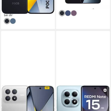
20,39 €
mtl. in 48 Raten
-21%
-15%
lieferbar - in 2-3 Werktagen bei dir
lieferbar - am nächsten Werktag
bei dir
XIAOMI
XIAOMI
POCO F8 Pro Smartphone
Redmi Note 15 5G 6+128
Smartphone
16,73 cm/6,59 Zoll
Bildschirmdiagonale
256 GB
Speicherkapazität
17 cm/6,7 Zoll
Bildschirmdiagonale