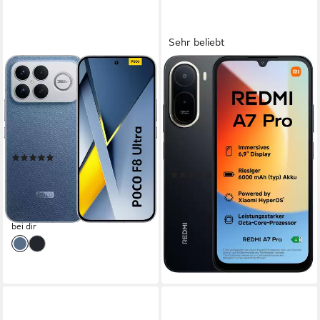
Sehr beliebt
XIAOMI
XIAOMI
Poco F8 Ultra Smartphone
REDMI A7 Pro 4G 4+128GB
Smartphone
17,4 cm/6,85 Zoll
Bildschirmdiagonale
512 GB
Speicherkapazität
17,53 cm/6,9 Zoll
Bildschirmdiagonale
50 MP
Kamera
128 GB
Speicherkapazität
13 MP
Kamera
Produktdatenblatt
(29)
Produktdatenblatt
ab 797,13 €
UVP
899,90 €
(21)
23,14 €
mtl. in 48 Raten
ab 112,90 €
UVP
149,90 €
-11%
10,31 €
mtl. in 12 Raten
lieferbar - am nächsten Werktag
-25%
bei dir
lieferbar - am nächsten Werktag
bei dir