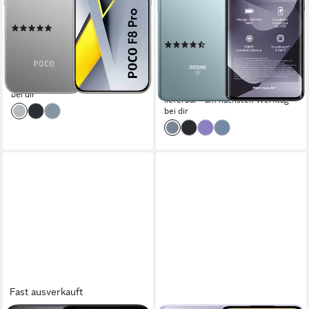
50 MP
Kamera
128 GB
Speicherkapazität
108 MP
Kamera
Produktdatenblatt
(17)
Produktdatenblatt
ab 509,99 €
UVP
649,90 €
(16)
14,81 €
mtl. in 48 Raten
224,93 €
UVP
279,90 €
-22%
20,54 €
mtl. in 12 Raten
lieferbar - am nächsten Werktag
-20%
bei dir
lieferbar - am nächsten Werktag
bei dir
Fast ausverkauft