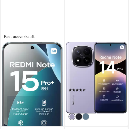
Fast ausverkauft
XIAOMI
XIAOMI
Xiaomi Redmi Note 15 Pro+
Redmi Note 14 Pro+ 5G
5G Colour_Name_180 8
Smartphone
Gigabyte 256 Gigabyte
16,94 cm/6,67 Zoll
Bildschirmdiagonale
256 GB
Speicherkapazität
Smartphone
200 MP
Kamera
256 GB
Speicherkapazität
Produktdatenblatt
200 MP MP
Kamera
(38)
32 MP MP
Frontkamera
499,90 €
499,90 €
17,94 €
mtl. in 36 Raten
17,94 €
mtl. in 36 Raten
lieferbar - am nächsten Werktag
lieferbar - in 3-4 Werktagen bei dir
bei dir