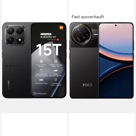
Fast ausverkauft
XIAOMI
XIAOMI
15T 12+256 Smartphone
Poco F7 Ultra 5G 256 GB /
12 GB - Smartphone -
17,34 cm/6,83 Zoll
Bildschirmdiagonale
256 GB
Speicherkapazität
schwarz Smartphone
50 MP
Kamera
5G
Mobiles Internet
Produktdatenblatt
(56)
Produktdatenblatt
ab 507,00 €
529,00 €
UVP
749,90 €
14,72 €
mtl. in 48 Raten
15,36 €
mtl. in 48 Raten
lieferbar - in 2-3 Werktagen bei dir
-29%
lieferbar - in 2-3 Werktagen bei dir