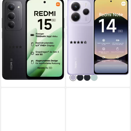
XIAOMI
XIAOMI
Redmi 15 5G 256 GB
Redmi Note 14 5G
Smartphone
Smartphone
17,52 cm/6,9 Zoll
Bildschirmdiagonale
16,94 cm/6,67 Zoll
Bildschirmdiagonale
256 GB
Speicherkapazität
256 GB
Speicherkapazität
50 MP
Kamera
108 MP
Kamera
(88)
Produktdatenblatt
(9)
ab 249,99 €
UVP
299,90 €
249,90 €
22,83 €
mtl. in 12 Raten
22,82 €
mtl. in 12 Raten
-17%
lieferbar - in 3-4 Werktagen bei dir
lieferbar - am nächsten Werktag
bei dir