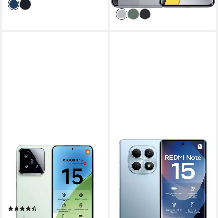
bei dir
XIAOMI
XIAOMI
15 Smartphone
Redmi Note 15 5G 256GB
Handy
256 GB
Speicherkapazität
50 MP
Kamera
256 GB
Speicherkapazität
32 MP
Frontkamera
108 MP
Kamera
20 MP
Frontkamera
Produktdatenblatt
(12)
Produktdatenblatt
ab 767,90 €