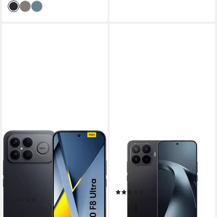
XIAOMI
XIAOMI
Poco F8 Ultra Smartphone
17T Pro 5G Smartphone
17,4 cm/6,85 Zoll
Bildschirmdiagonale
256 GB
Speicherkapazität
256 GB
Speicherkapazität
50 MP
Kamera
50 MP
Kamera
32 MP
Frontkamera
(11)
Produktdatenblatt
(29)
ab 709,00 €
UVP
899,00 €
ab 702,29 €
UVP
829,90 €
20,58 €
mtl. in 48 Raten