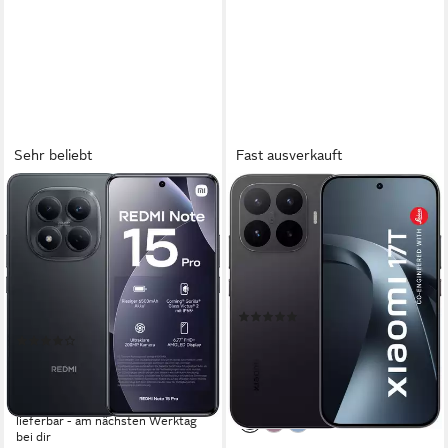
Sehr beliebt
Fast ausverkauft
XIAOMI
XIAOMI
Redmi Note 15 Pro 8+256
17T Smartphone
Smartphone
17,65 cm/6,95 Zoll
Bildschirmdiagonale
256 GB
Speicherkapazität
17,34 cm/6,83 Zoll
Bildschirmdiagonale
50 MP
Kamera
256 GB
Speicherkapazität
200 MP
Kamera
Produktdatenblatt
(3)
Produktdatenblatt
ab 552,00 €
UVP
749,00 €
(72)
16,03 €
mtl. in 48 Raten
ab 250,95 €
UVP
349,90 €
-26%
12,46 €
mtl. in 24 Raten
lieferbar - in 2-3 Werktagen bei dir
-28%
lieferbar - am nächsten Werktag
bei dir