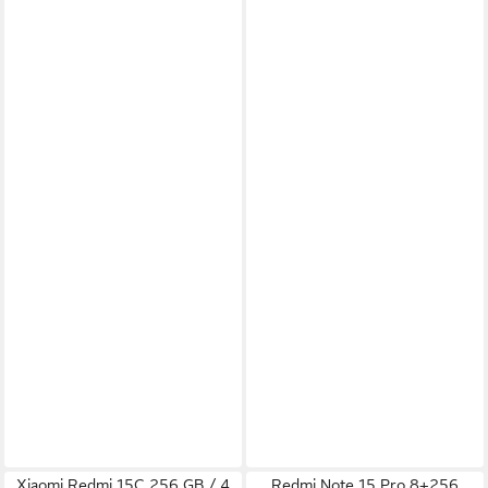
Xiaomi Redmi 15C 256 GB / 4
Redmi Note 15 Pro 8+256