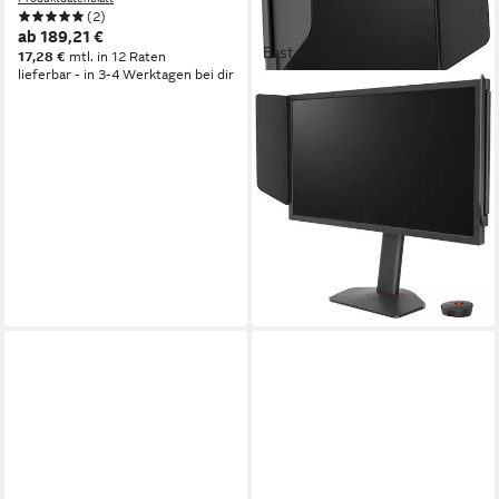
(2)
ab 189,21 €
Fast ausverkauft
17,28 €
mtl. in 12 Raten
lieferbar - in 3-4 Werktagen bei dir
BENQ
XL2540X+ Gaming-LED-
Monitor
61 cm/ 24 Zoll
Diagonale
1920 x 1080 px, Full HD
Auflösung
1 ms
Reaktionszeit
Produktdatenblatt
ab 359,00 €
17,83 €
mtl. in 24 Raten
lieferbar - in 3-4 Werktagen bei dir