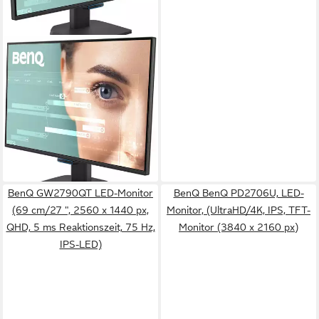
BENQ
GW2790C LED-Monitor
69 cm/ 27 Zoll
Diagonale
1920 x 1080 px, Full HD
Auflösung
5 ms
Reaktionszeit
Produktdatenblatt
ab 138,79 €
12,68 €
mtl. in 12 Raten
lieferbar - in 3-4 Werktagen bei dir
BenQ GW2790QT LED-Monitor
BenQ BenQ PD2706U, LED-
(69 cm/27 ", 2560 x 1440 px,
Monitor, (UltraHD/4K, IPS, TFT-
QHD, 5 ms Reaktionszeit, 75 Hz,
Monitor (3840 x 2160 px)
IPS-LED)