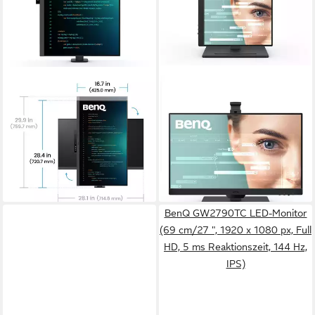
BENQ
BENQ
BenQ RD320UA TFT-Monitor
BenQ GW2490T TFT-Monitor
5 ms
Reaktionszeit
5 ms
Reaktionszeit
60 Hz
Bildwiederholfrequenz
100 Hz
Bildwiederholfrequenz
Produktdatenblatt
Produktdatenblatt
ab 847,00 €
174,62 €
24,59 €
mtl. in 48 Raten
15,95 €
mtl. in 12 Raten
leider ausverkauft
leider ausverkauft
BenQ GW2790TC LED-Monitor
(69 cm/27 ", 1920 x 1080 px, Full
HD, 5 ms Reaktionszeit, 144 Hz,
IPS)