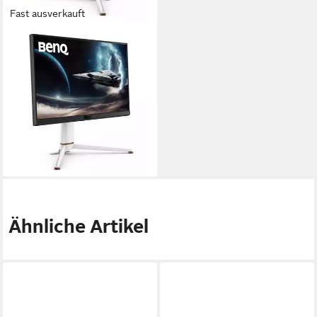
Fast ausverkauft
BENQ
EX271Q MOBIUZ Gaming-
LED-Monitor
1 ms
Reaktionszeit
180 Hz
Bildwiederholfrequenz
Produktdatenblatt
291,33 €
14,47 €
mtl. in 24 Raten
lieferbar - in 3-4 Werktagen bei dir
Ähnliche Artikel