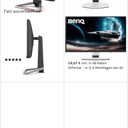
Fast ausverkauft
BENQ
BENQ
MOBIUZ EX2710U LCD-
EX271QZ Gaming-Monitor
Monitor
68 cm/ 27 Zoll
Diagonale
2560 x 1440 px, QHD
Auflösung
68,6 cm/ 27 Zoll
Diagonale
0,03 ms
Reaktionszeit
3840 x 2160 px, 4K Ultra HD
Auflösung
Produktdatenblatt
Produktdatenblatt
ab 829,00 €
(1)
24,07 €
mtl. in 48 Raten
ab 406,89 €
lieferbar - in 3-4 Werktagen bei dir
14,60 €
mtl. in 36 Raten
lieferbar - in 3-4 Werktagen bei dir