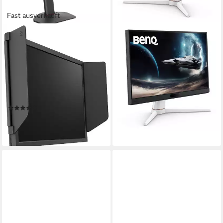
Fast ausverkauft
BENQ
BENQ
XL2586X+ Gaming-LED-
BenQ EX251 Gaming-LED-
Monitor
Monitor
61 cm/ 24 Zoll
Diagonale
1 ms
Reaktionszeit
1920 x 1080 px, Full HD
Auflösung
220 Hz
Bildwiederholfrequenz
0,5 ms
Reaktionszeit
Produktdatenblatt
Produktdatenblatt
111,73 €
(1)
10,20 €
mtl. in 12 Raten
ab 1.199,00 €
lieferbar - in 3-4 Werktagen bei dir
34,81 €
mtl. in 48 Raten
lieferbar - in 3-4 Werktagen bei dir