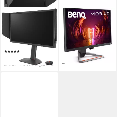
BENQ
BENQ
XL2546X+ Gaming-LED-
MOBIUZ EX2710S - Gaming
Monitor
Monitor - schwarz Gaming-
Monitor
61 cm/ 24 Zoll
Diagonale
1920 x 1080 px, Full HD
Auflösung
1920 x 1080 px, Full HD
Auflösung
0,5 ms
Reaktionszeit
Produktdatenblatt
Produktdatenblatt
178,90 €
(1)
16,34 €
mtl. in 12 Raten
ab 529,00 €
lieferbar - in 8-10 Werktagen bei
15,36 €
mtl. in 48 Raten
dir
lieferbar - in 3-4 Werktagen bei dir