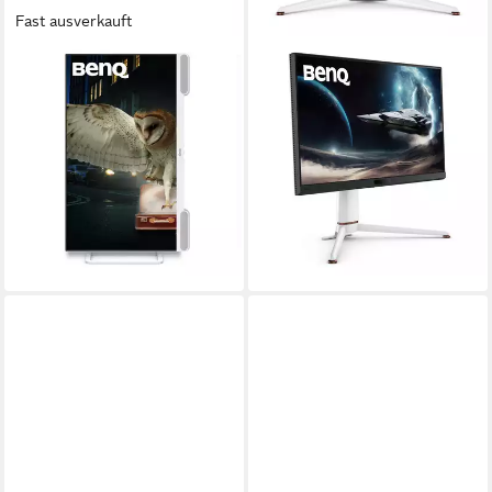
Fast ausverkauft
BENQ
BENQ
EW3290U Gaming-LED-
EX271U Gaming-LED-Monitor
Monitor
69 cm/ 27 Zoll
Diagonale
3840 x 2160 px, 4K Ultra HD
Auflösung
80 cm/ 32 Zoll
Diagonale
5 ms
Reaktionszeit
3840 x 2160 px, 4K Ultra HD
Auflösung
5 ms
Reaktionszeit
Produktdatenblatt
ab 555,90 €
Produktdatenblatt
16,14 €
mtl. in 48 Raten
ab 572,01 €
lieferbar - in 3-4 Werktagen bei dir
16,61 €
mtl. in 48 Raten
lieferbar - in 3-4 Werktagen bei dir