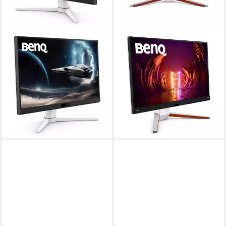
BENQ
BENQ
MOBIUZ EX271 Gaming-LED-
MOBIUZ EX3210U LCD-
Monitor
Monitor
1 ms
Reaktionszeit
81,82 cm/ 32 Zoll
Diagonale
180 Hz
Bildwiederholfrequenz
3840 x 2160 px, 4K Ultra HD
Auflösung
Produktdatenblatt
Produktdatenblatt
140,57 €
511,90 €
12,84 €
mtl. in 12 Raten
14,86 €
mtl. in 48 Raten
lieferbar - in 3-4 Werktagen bei dir
lieferbar - in 6-7 Werktagen bei dir