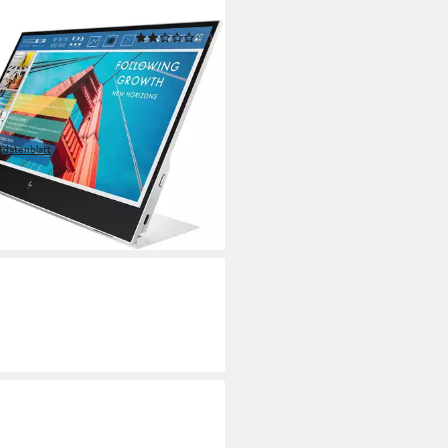
(1)
G4 HSD-0073-F Portabler
tor
m/ 14 Zoll
Diagonale
 1080 px, Full HD
Auflösung
Reaktionszeit
tdatenblatt
59 €
UVP
285,60 €
 €
mtl. in 24 Raten
 Werktagen bei dir