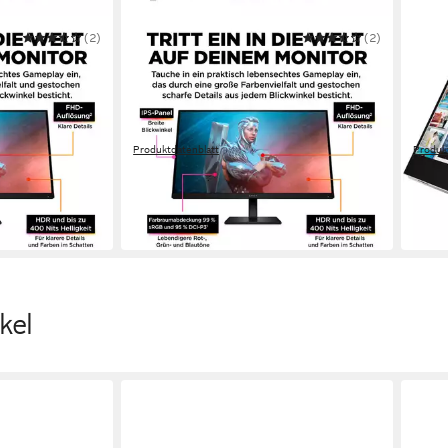
(2)
HP
(2)
HP
55-A) Gaming-
OMEN 27 G2 (HSD-0155-A) Gaming-
E14 
Monitor
Moni
69 cm/ 27 Zoll
Diagonale
35,6 c
lösung
1920 x 1080 px, Full HD
Auflösung
1920 x
1 ms
Reaktionszeit
5 ms
Produktdatenblatt
Produk
168,30 €
256,
UVP
229,00 €
15,37 €
mtl. in 12 Raten
12,74
-27%
-10%
dir
am nächsten Werktag bei dir
in 4-5
kel