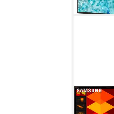
ab 175,28 €
16,01 €
mtl. in 12 Raten
leider ausverkauft