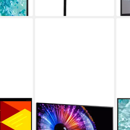
-17%
am nächsten Werktag bei dir