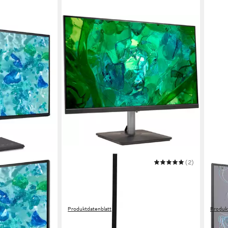
ACER
(2)
PHILI
27IN
RS272 P1 LED-Monitor
27E2
I DP BLACK
69 cm/ 27 Zoll
Diagonale
68,6 c
1920 x 1080 px, Full HD
Auflösung
1920 x
lösung
1, 4 ms
Reaktionszeit
1 ms
R
Produktdatenblatt
Produk
uenz
98,52 €
ab 9
UVP
119,00 €
in 2-3