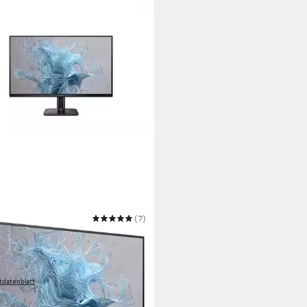
PS
(7)
N1100L LCD-Monitor
m/ 27 Zoll
Diagonale
 1080 px, Full HD
Auflösung
eaktionszeit
tdatenblatt
9,68 €
 Werktagen bei dir