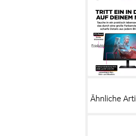
HP
OMEN 27 G2 (HSD-01
Monitor
69 cm/ 27 Zoll
Diagonale
1920 x 1080 px, Full HD
Auf
1 ms
Reaktionszeit
Produktdatenblatt
168,30 €
UVP
229,00 €
15,37 €
mtl. in 12 Raten
-27%
am nächsten Werktag bei 
Ähnliche Arti