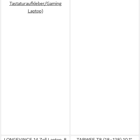
Tastaturaufkleber/Gaming
Laptop)
LONGEVINCE 14 Zoll Laptop, 8
TABWEE T8 (18+128) 10.1”,