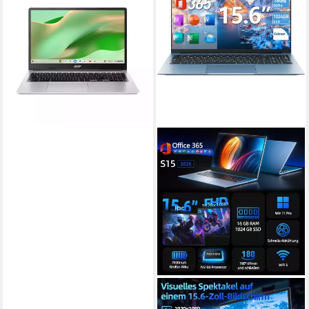
Notebook
15.6 Zoll
Bildschirmdiagonale
Intel Intel N150
Prozessor
4 GB
Arbeitsspeicher
ab 487,90 €
17,51 €
mtl. in 36 Raten
lieferbar - in 5-6 Werktagen bei dir
MENGHU
16GB RAM 1TB SSD 15,6 Zoll