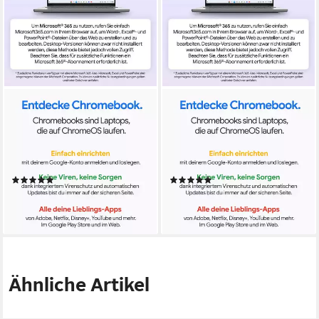
LENOVO
LENOVO
Duet 11M889 Chromebook
Duet 11M889 Chromebook
10,95 Zoll
Bildschirmdiagonale
10,95 Zoll
Bildschirmdiagonale
MediaTek Kompanio
Prozessor
MediaTek Kompanio
Prozessor
Mali-G57 MC3
Grafikkarte
Mali-G57 MC3
Grafikkarte
(1)
(1)
346,08 €
346,08 €
17,19 €
mtl. in 24 Raten
17,19 €
mtl. in 24 Raten
lieferbar - in 1-2 Werktagen bei dir
lieferbar - in 1-2 Werktagen bei dir
Ähnliche Artikel