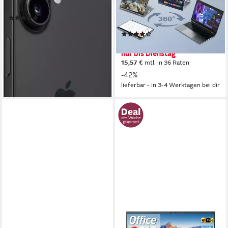
16 Zoll
Bildschirmdiagonale
Produktdatenblatt
16 GB
Arbeitsspeicher
(418)
512 GB
Speicherkapazität
868,99 €
UVP
949,00 €
(11)
25,23 €
mtl. in 48 Raten
433,99 €
UVP
749,99 €
-8%
nur bis Dienstag
lieferbar - in 1-2 Werktagen bei dir
15,57 €
mtl. in 36 Raten
-42%
lieferbar - in 3-4 Werktagen bei dir
ACER