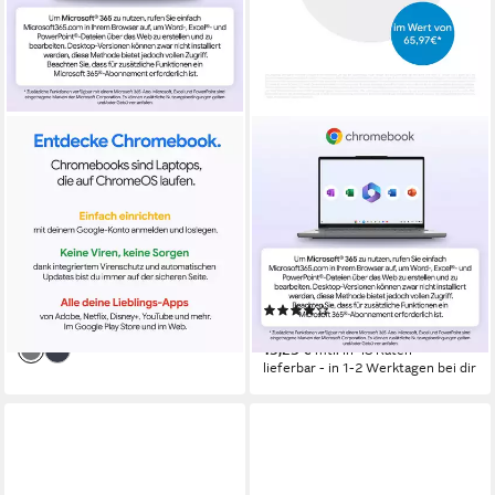
LENOVO
LENOVO
Chrome 15M8910
Chromebook Plus 2in1
Chromebook
14ITN10 Convertible
Chromebook
15,3 Zoll
Bildschirmdiagonale
MediaTek Kompanio
Prozessor
14 Zoll
Bildschirmdiagonale
4 GB
Arbeitsspeicher
Intel Core 3
Prozessor
Intel Graphics
Grafikkarte
ab 376,01 €
18,68 €
mtl. in 24 Raten
(5)
lieferbar in 4 Wochen
524,53 €
15,23 €
mtl. in 48 Raten
lieferbar - in 1-2 Werktagen bei dir