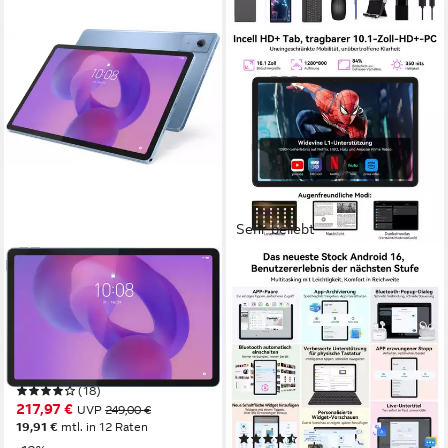
Sehr beliebt
LENOVO
TABWEE
Idea Tab (11 Zoll) Tablet
10" Android 16 256GB WiFi
incl. Tastatur, Maus, Stift
11 Zoll
Bildschirmdiagonale
128 GB
Speichergröße
Tablet
2560 x 1600 px
Bildschirmauflösung
10 Zoll
Bildschirmdiagonale
Produktdatenblatt
256 GB
Speichergröße
(18)
1280*800 px
Bildschirmauflösung
217,97 €
UVP
249,00 €
Produktdatenblatt
19,91 €
mtl. in 12 Raten
(107)