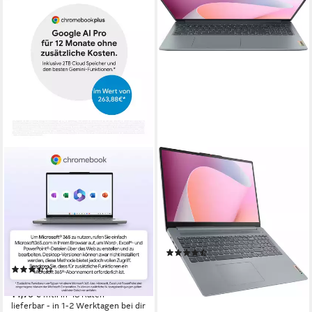
ACER
LENOVO
Chromebook Plus 514
IdeaPad Slim 3 16ABR8
(CB514-4H-364N)
Notebook
Chromebook
16 Zoll
Bildschirmdiagonale
AMD Ryzen 5
Prozessor
14 Zoll
Bildschirmdiagonale
Radeon Graphics
Grafikkarte
Intel Core i3
Prozessor
UHD Graphics
Grafikkarte
(12)
549,00 €
(9)
15,94 €
mtl. in 48 Raten
508,46 €
lieferbar - in 1-2 Werktagen bei dir
14,76 €
mtl. in 48 Raten
lieferbar - in 1-2 Werktagen bei dir