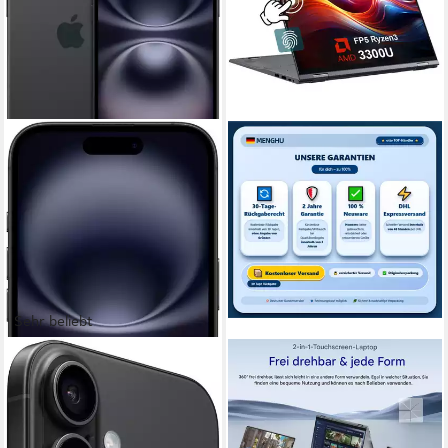
Sehr beliebt
APPLE
MENGHU
iPhone 16 Smartphone
2-in-1 Laptop Tablet 16 Zoll
Beleuchtete DE-Tastatur
15,54 cm/6,12 Zoll
Bildschirmdiagonale
128 GB
Speicherkapazität
16GB RAM Notebook
48 MP
Kamera