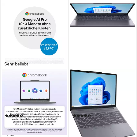
Sehr beliebt
ASUS
LENOVO
CX14 CX1405CTA-S60607
IdeaPad Slim 3 16IRH10
Chromebook
Notebook
14 Zoll
Bildschirmdiagonale
16 Zoll
Bildschirmdiagonale
Intel N-Reihe
Prozessor
Intel Core i7
Prozessor
UHD Graphics
Grafikkarte
UHD Graphics
Grafikkarte
(23)
(16)
239,00 €
722,89 €
UVP
279,00 €
UVP
799,00 €
21,83 €
mtl. in 12 Raten
20,99 €
mtl. in 48 Raten
-14%
-10%