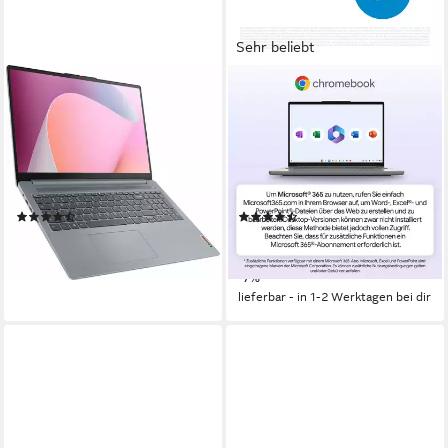
Sehr beliebt
LENOVO
LENOVO
IdeaPad Slim 3 16ABR8
IdeaPad 3 Chrome 15IJL6
Notebook
Chromebook
16 Zoll
Bildschirmdiagonale
15,6 Zoll
Bildschirmdiagonale
AMD Ryzen 5
Prozessor
Intel Celeron
Prozessor
Radeon Graphics
Grafikkarte
UHD Graphics
Grafikkarte
(12)
(480)
549,00 €
279,00 €
UVP
299,00 €
15,94 €
mtl. in 48 Raten
13,86 €
mtl. in 24 Raten
lieferbar - in 1-2 Werktagen bei dir
-7%
lieferbar - in 1-2 Werktagen bei dir