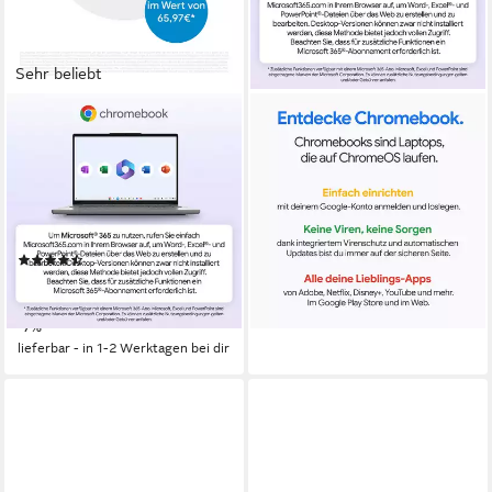
Sehr beliebt
LENOVO
LENOVO
IdeaPad 3 Chrome 15IJL6
Chrome 2in1 14ITN10
Chromebook
Convertible Chromebook
15,6 Zoll
Bildschirmdiagonale
14 Zoll
Bildschirmdiagonale
Intel Celeron
Prozessor
Intel Core 3
Prozessor
UHD Graphics
Grafikkarte
Intel Graphics
Grafikkarte
(480)
579,00 €
279,00 €
UVP
299,00 €
16,81 €
mtl. in 48 Raten
13,86 €
mtl. in 24 Raten
lieferbar - in 1-2 Werktagen bei dir
-7%
lieferbar - in 1-2 Werktagen bei dir