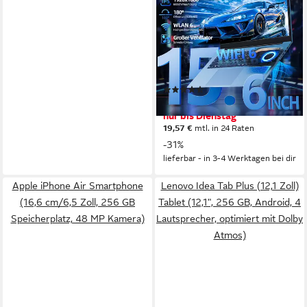
Laptop Win11 PRO Microsoft
365 erweitterbar Notebook
15.6 Zoll
Bildschirmdiagonale
16 GB
Arbeitsspeicher
1024 GB
Speicherkapazität
(13)
393,99 €
UVP
569,99 €
nur bis Dienstag
19,57 €
mtl. in 24 Raten
-31%
lieferbar - in 3-4 Werktagen bei dir
Apple iPhone Air Smartphone
Lenovo Idea Tab Plus (12,1 Zoll)
(16,6 cm/6,5 Zoll, 256 GB
Tablet (12,1", 256 GB, Android, 4
Speicherplatz, 48 MP Kamera)
Lautsprecher, optimiert mit Dolby
Atmos)