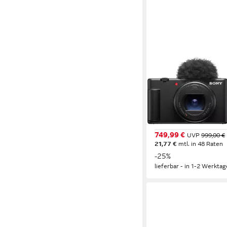
SONY
Vlog-Kamera ZV-1 II 4
Video Systemkamera
20,1 MP
Auflösung Foto
4K Ultra HD
Auflösung V
9,4-25,7 mm
Brennweit
749,99 €
UVP
999,00 €
21,77 €
mtl. in 48 Raten
-25%
lieferbar - in 1-2 Werktag