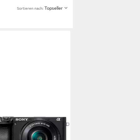
Topseller
Sortieren nach:
Y
a 6400 + 16-50mm Objektiv
paktkamera