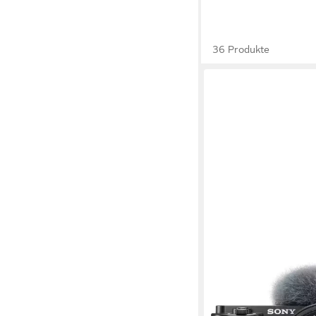
36 Produkte
SONY
ILCE-6700KB System
26 MP
Auflösung Foto