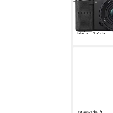
4K Ultra HD
Auflösung V
16-50 mm
Brennweite
(1)
1.508,27 €
UVP
1.799,0
43,79 €
mtl. in 48 Raten
-16%
lieferbar in 3 Wochen
Fast ausverkauft