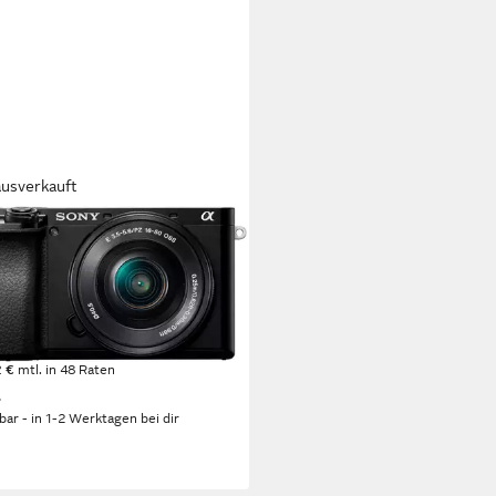
ausverkauft
Y
a 6100 APS-C Kompaktkamera
 MP
Auflösung Foto
ltra HD
Auflösung Video
 E-Objektiv
Anschluss
00 €
UVP
899,00 €
2 €
mtl. in 48 Raten
%
rbar - in 1-2 Werktagen bei dir