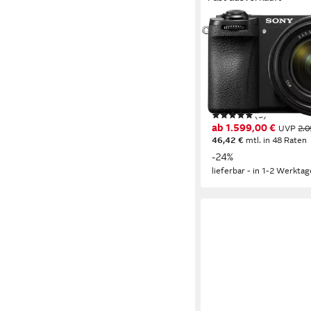
SONY
Alpha ILCE-6700 + 1
Objektiv Systemkame
26 MP
Auflösung Foto
4K Ultra HD
Auflösung V
18-135 mm
Brennweite
(3)
ab 1.599,00 €
UVP
2.0
46,42 €
mtl. in 48 Raten
-24%
lieferbar - in 1-2 Werktag