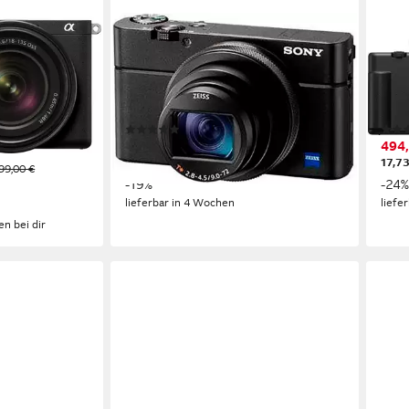
SONY
SON
8–135-mm-
RX100 VII Kompaktkamera
Sony
ra
20,1 MP
Auflösung Foto
20,1
4K Ultra HD
Auflösung Video
4K U
72 mm
Brennweite
20 
ideo
(4)
1.049,00 €
494,
UVP
1.299,00 €
30,46 €
mtl. in 48 Raten
17,73
99,00 €
-19%
-24
lieferbar in 4 Wochen
liefe
en bei dir