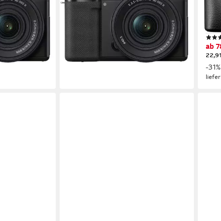
ideo
4K Ultra HD
Auflösung Video
24,2
16-50 mm
Brennweite
4K U
16-5
599,00 €
UVP
849,00 €
0 €
17,39 €
mtl. in 48 Raten
ab 7
-29%
22,9
lieferbar in 3 Wochen
-31%
liefe