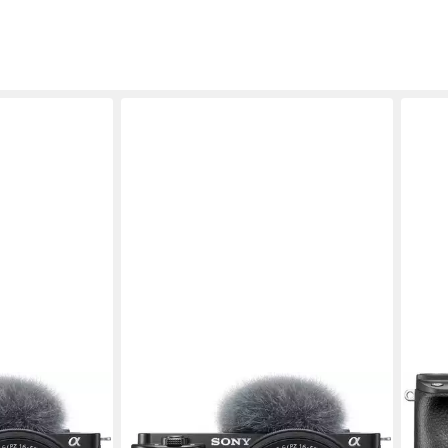
SONY
SON
kamera
ZV-E10K Systemkamera
Alph
Kom
24,2 MP
Auflösung Foto