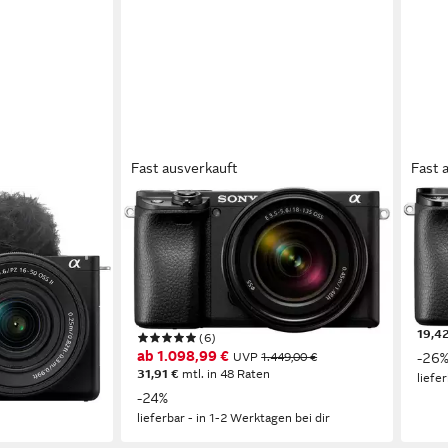
Fast ausverkauft
Fast 
SONY
SON
amera
Alpha 6400 + 18-135mm Objektiv
Alph
Kompaktkamera
24,2
ideo
4K U
24,2 MP
Auflösung Foto
Sony
4K Ultra HD
Auflösung Video
18-135 mm
Brennweite
669,
€
19,4
(6)
ab 1.098,99 €
UVP
1.449,00 €
-26
31,91 €
mtl. in 48 Raten
en bei dir
liefe
-24%
lieferbar - in 1-2 Werktagen bei dir