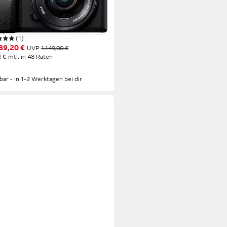
 MP
Auflösung Foto
ltra HD
Auflösung Video
0 mm
Brennweite
(1)
89,20 €
UVP
1.149,00 €
1 €
mtl. in 48 Raten
rbar - in 1-2 Werktagen bei dir