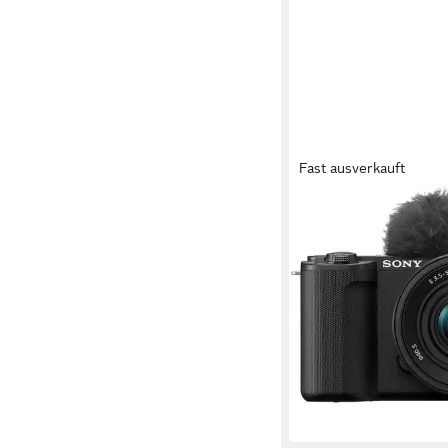
Fast ausverkauft
SONY
ZV-E10M2K Systemk
26 MP
Auflösung Foto
4K Ultra HD
Auflösung V
16-50 mm
Brennweite
959,99 €
UVP
1.199,00 
27,87 €
mtl. in 48 Raten
-20%
lieferbar - in 1-2 Werktag