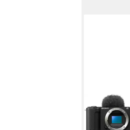
SONY
Alpha ZV-E10 II Sys
26 MP
Auflösung Foto
4K Ultra HD
Auflösung V
Sony E-Objektiv
Anschlu