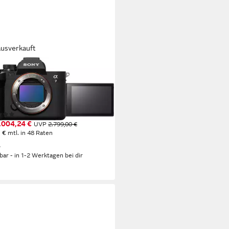
ausverkauft
Y
V Systemkamera
P
Auflösung Foto
ltra HD
Auflösung Video
(4)
.004,24 €
UVP
2.799,00 €
 €
mtl. in 48 Raten
%
rbar - in 1-2 Werktagen bei dir