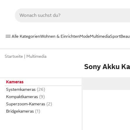
Alle Kategorien
Wohnen & Einrichten
Mode
Multimedia
Sport
Beau
Startseite
Multimedia
Sony Akku K
Kameras
Systemkameras
Kompaktkameras
Superzoom-Kameras
Bridgekameras