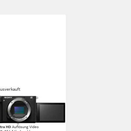
ausverkauft
Y
a 6700 Spiegellose APS-C
temkamera-Body
P
Auflösung Foto
ltra HD
Auflösung Video