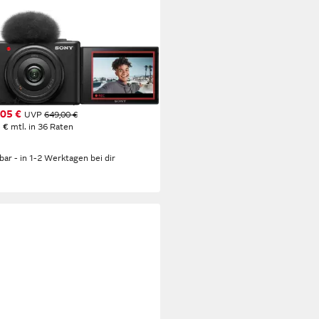
Y
 ZV-1F Kompaktkamera
 MP
Auflösung Foto
ltra HD
Auflösung Video
mm
Brennweite
(5)
05 €
UVP
649,00 €
 €
mtl. in 36 Raten
%
rbar - in 1-2 Werktagen bei dir