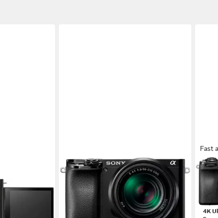
Fast 
SONY
SON
temkamera-Body
Alpha 6100 + 16-50mm Objektiv
Alph
Kompaktkamera
Sys
ideo
24,2 MP
Auflösung Foto
26 M
ss
4K Ultra HD
Auflösung Video
4K U