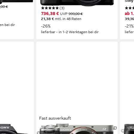
16-50 mm
Brennweite
Sony
,00 €
(3)
736,38 €
ab 1
UVP
999,00 €
21,38 €
mtl. in 48 Raten
39,16
en bei dir
-26%
-21%
lieferbar - in 1-2 Werktagen bei dir
liefe
Fast ausverkauft
SONY
SON