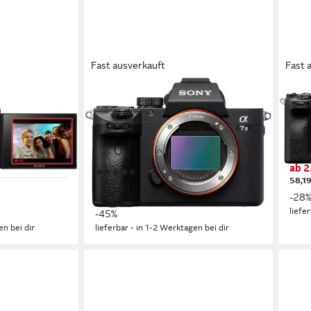
Fast ausverkauft
Fast 
SONY
SON
K Ultra HD
ILCE-7M3B - Alpha 7 III E-Mount
A7 I
Systemkamera
33 M
4K U
24,2 MP
Auflösung Foto
ideo
4K Ultra HD
Auflösung Video
e
ab 2
(52)
58,19
ab 1.255,60 €
UVP
2.299,00 €
-28
36,45 €
mtl. in 48 Raten
liefe
-45%
en bei dir
lieferbar - in 1-2 Werktagen bei dir