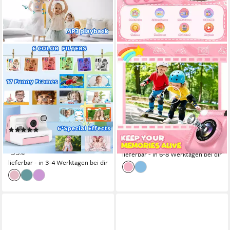
AMZSA
MINICLOSS
Kinderkamera Sofortdruck
1080P 2,4 Zoll Bildschirm
1080P HD mit 32GB Karte
KinderKamera mit 32G Karte
Sofortbildkamera
& Druckpapier
Sofortbildkamera
Sofortbildkamera
Full HD
Auflösung Video
30 MP
Auflösung Foto
(1)
29,99 €
49,99 €
29,99 €
UVP
44,99 €
-40%
-33%
lieferbar - in 6-8 Werktagen bei dir
lieferbar - in 3-4 Werktagen bei dir