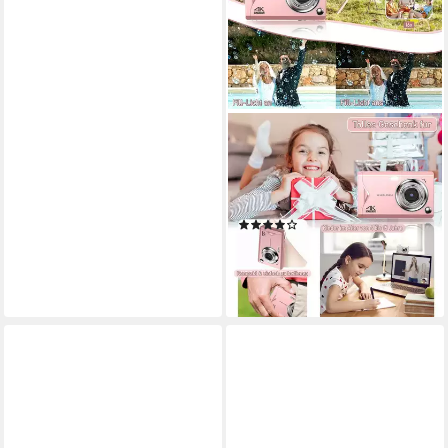
FINE LIFE PRO
Kompaktkamera
48 MP
Auflösung Foto
FHD 1920*1080, HD 1280*720, VGA 640*480
(14)
64,99 €
lieferbar - in 3-4 Werktagen bei dir