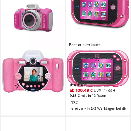
Fast ausverkauft
VTECH®
VTECH®
KidiZoom Duo FX 2.0
Kidizoom Touch 5.0, pink
Kinderkamera
Kinderkamera
69,99 €
5 MP
Auflösung Foto
lieferbar in 2 Wochen
(66)
ab 100,49 €
UVP
114,99 €
9,18 €
mtl. in 12 Raten
-13%
lieferbar - in 2-3 Werktagen bei dir