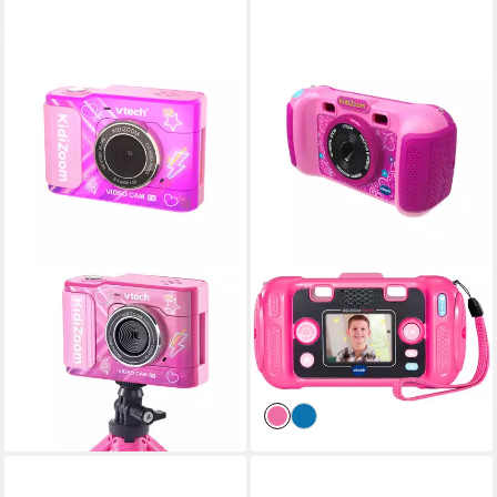
VTECH®
VTECH®
KidiZoom Video Cam FX
KidiZoom Fun FX
Kinderkamera
Kinderkamera
71,69 €
44,22 €
lieferbar in 2 Wochen
lieferbar in 2 Wochen