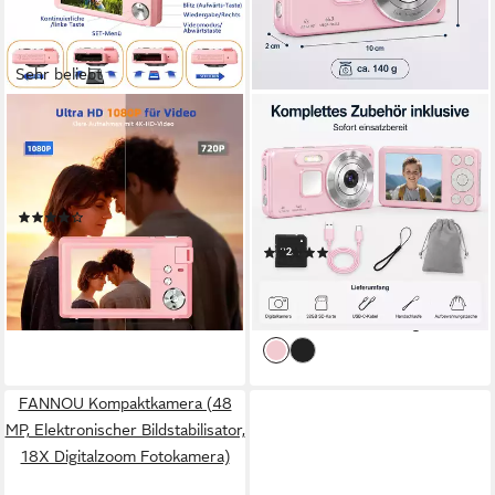
Sehr beliebt
FINE LIFE PRO
XEOOCE
Kompaktkamera
Digitalkamera 4K 64MP 2,8
Zoll LCD 18x Zoom Vlog
48 MP
Auflösung Foto
1080P
Auflösung Video
Kamera Kompaktkamera
(34)
64 MP
Auflösung Foto
67,99 €
(1)
lieferbar - in 3-4 Werktagen bei dir
68,99 €
UVP
89,99 €
-23%
lieferbar - in 3-4 Werktagen bei dir
FANNOU Kompaktkamera (48
MP, Elektronischer Bildstabilisator,
18X Digitalzoom Fotokamera)