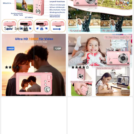
Sehr beliebt
FINE LIFE PRO
FINE LIFE PRO
Kompaktkamera
Kompaktkamera
48 MP
Auflösung Foto
48 MP
Auflösung Foto
1080P
Auflösung Video
FHD 1920*1080, HD 1280*720, VGA 640*480
(34)
(14)
67,99 €
64,99 €
lieferbar - in 3-4 Werktagen bei dir
lieferbar - in 3-4 Werktagen bei dir