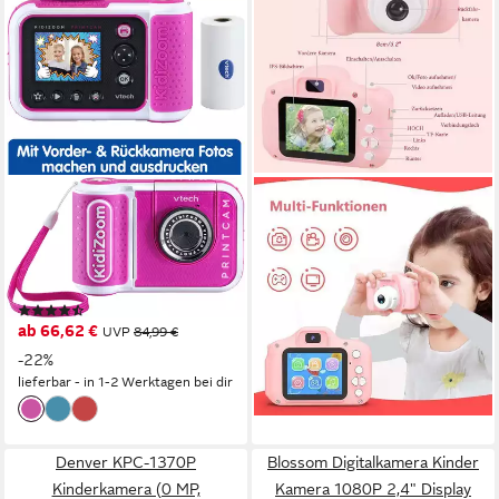
VTECH®
KINSI
KidiZoom Print Cam
Kinderkamera mit 2,0
Kinderkamera
Zoll,Cartoon-Stickern,1080P
HD 32GB,USB-Aufladung
5 MP
Auflösung Foto
Kinderkamera (Für
(58)
39,99 €
ab 66,62 €
Geburtstagsgeschenk
UVP
65,99 €
UVP
84,99 €
Weihnachten Spielzeug)
-39%
-22%
lieferbar - in 5-6 Werktagen bei dir
lieferbar - in 1-2 Werktagen bei dir
Denver KPC-1370P
Blossom Digitalkamera Kinder
Kinderkamera (0 MP,
Kamera 1080P 2,4" Display