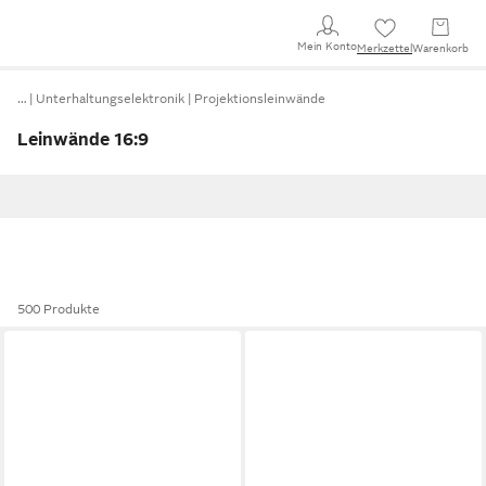
Mein Konto
Merkzettel
Warenkorb
…
Unterhaltungselektronik
Projektionsleinwände
Leinwände 16:9
500 Produkte