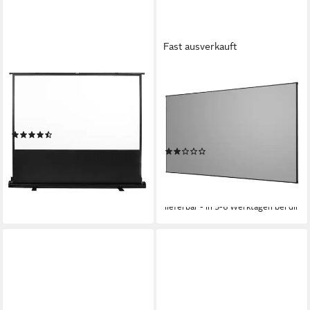
Fast ausverkauft
MACLEAN
EN.CASA
MC-964 Pull-Up-Leinwand
Rahmenleinwand (»Väkhoga«
(Tragbare 100'' 16:9
16:9 Full HD, 4K, 8K, HDR 100
Bodenprojektionswand)
Zoll 221x125cm
(4)
wandhängend)
237,40 €
UVP
409,00 €
(3)
21,68 €
mtl. in 12 Raten
ab 116,99 €
UVP
188,99 €
-42%
10,68 €
mtl. in 12 Raten
lieferbar - in 3-4 Werktagen bei dir
-38%
lieferbar - in 5-6 Werktagen bei dir