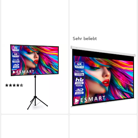
Sehr beliebt
ESMART
ESMART
ESMART Germany X-Type
ESMART Germany Rollo
Stativ Leinwand
Leinwand Rolloleinwand
Stativleinwand (Expert X-
(Economy EXR)
(29)
Type)
89,99 €
(13)
lieferbar - in 3-4 Werktagen bei dir
84,99 €
lieferbar - in 3-4 Werktagen bei dir
+32