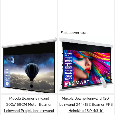
Fast ausverkauft
CELEXON
ESMART
basic line Rolloleinwand
ESMART Germany Tension
(schwarze Rückseite)
Leinwand XTR Motorleinwand
(1)
(Expert XTR)
114,99 €
(2)
10,50 €
mtl. in 12 Raten
334,99 €
lieferbar - in 2-3 Werktagen bei dir
16,64 €
mtl. in 24 Raten
lieferbar - in 3-4 Werktagen bei dir
+3
Mucola Beamerleinwand
Mucola Beamerleinwand 120"
300x169CM Motor Beamer
Leinwand 244x182 Beamer FFB
Leinwand Projektionsleinwand
Heimkino 16:9 4:3 1:1