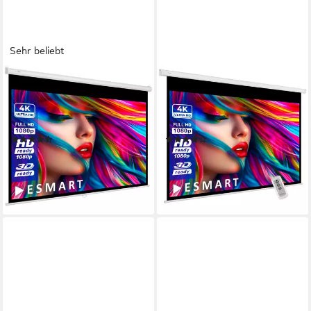
Sehr beliebt
ESMART
ESMART
ESMART Germany Rollo
ESMART Germany Motor
Leinwand Rolloleinwand
Leinwand Motorleinwand
(Economy EXR)
(Economy EXM)
(29)
(31)
89,99 €
109,99 €
lieferbar - in 3-4 Werktagen bei dir
10,05 €
mtl. in 12 Raten
lieferbar - in 3-4 Werktagen bei dir
+32
+44