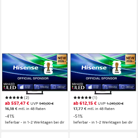
HISENSE
HISENSE
50E8S Mini-LED-Fernseher
55E8S Mini-LED-Fernseher
126 cm/50 Zoll
Diagonale
139 cm/55 Zoll
Diagonale
ULED MiniLED
Bildschirmtechnologie
ULED MiniLED
Bildschirmtechnologie
4K Ultra HD
Auflösung
4K Ultra HD
Auflösung
Produktdatenblatt
Produktdatenblatt
(2)
(1)
ab 557,47 €
ab 612,15 €
UVP
949,00 €
UVP
1.249,00 €
16,18 €
mtl. in 48 Raten
17,77 €
mtl. in 48 Raten
-41%
-51%
lieferbar - in 1-2 Werktagen bei dir
lieferbar - in 1-2 Werktagen bei dir