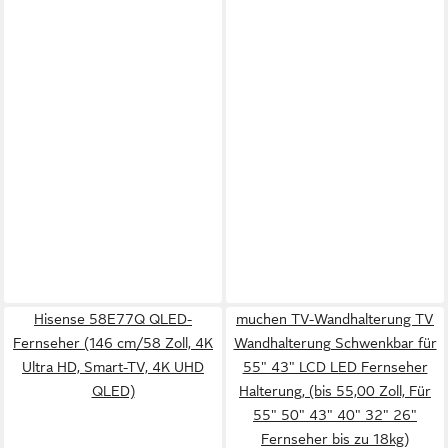
Hisense 58E77Q QLED-
muchen TV-Wandhalterung TV
Fernseher (146 cm/58 Zoll, 4K
Wandhalterung Schwenkbar für
Ultra HD, Smart-TV, 4K UHD
55" 43" LCD LED Fernseher
QLED)
Halterung, (bis 55,00 Zoll, Für
55" 50" 43" 40" 32" 26"
Fernseher bis zu 18kg)