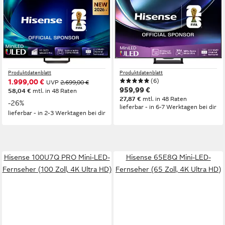
HISENSE
HISENSE
85U7DS PRO Mini-LED-
65U7Q PRO QLED Mini LED-
Fernseher
Fernseher
215 cm/85 Zoll
Diagonale
164 cm/65 Zoll
Diagonale
ULED MiniLED
Bildschirmtechnologie
Mini LED
Bildschirmtechnologie
4K Ultra HD
Auflösung
4K Ultra HD
Auflösung
Produktdatenblatt
Produktdatenblatt
(6)
1.999,00 €
UVP
2.699,00 €
959,99 €
58,04 €
mtl. in 48 Raten
27,87 €
mtl. in 48 Raten
-26%
lieferbar - in 6-7 Werktagen bei dir
lieferbar - in 2-3 Werktagen bei dir
Hisense 100U7Q PRO Mini-LED-
Hisense 65E8Q Mini-LED-
Fernseher (100 Zoll, 4K Ultra HD)
Fernseher (65 Zoll, 4K Ultra HD)