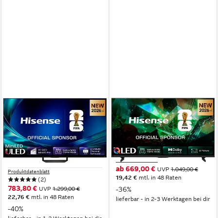
HISENSE
HISENSE
55U7DS PRO Mini-LED-
65E7S PRO QLED-Fernseher
Fernseher
164 cm/65 Zoll
Diagonale
QLED
Bildschirmtechnologie
139 cm/55 Zoll
Diagonale
4K Ultra HD
Auflösung
ULED MiniLED
Bildschirmtechnologie
4K Ultra HD
Auflösung
Produktdatenblatt
ab 669,00 €
UVP
1.049,00 €
Produktdatenblatt
19,42 €
mtl. in 48 Raten
(2)
783,80 €
UVP
1.299,00 €
-36%
22,76 €
mtl. in 48 Raten
lieferbar - in 2-3 Werktagen bei dir
-40%