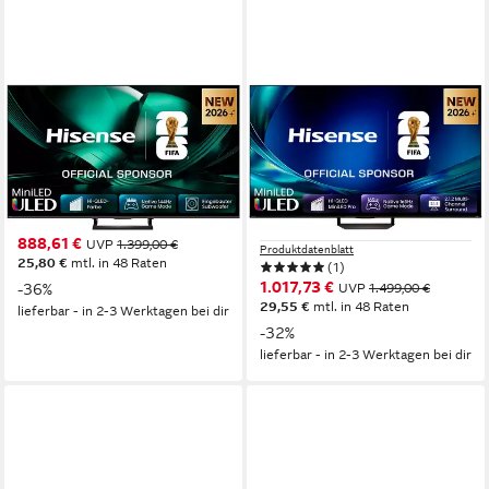
HISENSE
HISENSE
65U7DSE QLED-Fernseher
65U7DS PRO Mini-LED-
Fernseher
164 cm/65 Zoll
Diagonale
QLED Mini LED
Bildschirmtechnologie
164 cm/65 Zoll
Diagonale
4K Ultra HD
Auflösung
ULED MiniLED
Bildschirmtechnologie
4K Ultra HD
Auflösung
Produktdatenblatt
888,61 €
UVP
1.399,00 €
Produktdatenblatt
25,80 €
mtl. in 48 Raten
(1)
1.017,73 €
-36%
UVP
1.499,00 €
29,55 €
mtl. in 48 Raten
lieferbar - in 2-3 Werktagen bei dir
-32%
lieferbar - in 2-3 Werktagen bei dir