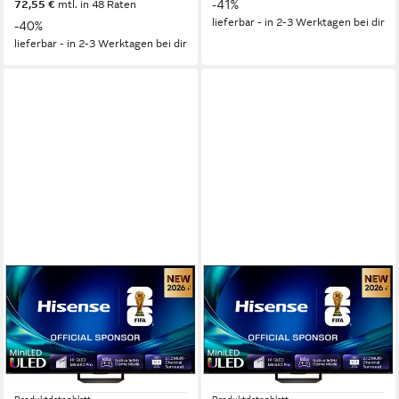
-41%
72,55 €
mtl. in 48 Raten
lieferbar - in 2-3 Werktagen bei dir
-40%
lieferbar - in 2-3 Werktagen bei dir
HISENSE
HISENSE
65U7DS PRO Mini-LED-
75U7DS PRO Mini-LED-
Fernseher
Fernseher
164 cm/65 Zoll
Diagonale
189 cm/75 Zoll
Diagonale
ULED MiniLED
Bildschirmtechnologie
ULED MiniLED
Bildschirmtechnologie
4K Ultra HD
Auflösung
4K Ultra HD
Auflösung