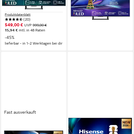
ULED
Bildschirmtechnologie
Produktdatenblatt
4K Ultra HD
Auflösung
999,00 €
29,00 €
mtl. in 48 Raten
Produktdatenblatt
lieferbar - in 6-7 Werktagen bei dir
(20)
549,00 €
UVP
999,00 €
15,94 €
mtl. in 48 Raten
-45%
lieferbar - in 1-2 Werktagen bei dir
Fast ausverkauft
HISENSE
HISENSE
55U7SE Mini-LED-Fernseher
55U7DS PRO Mini-LED-