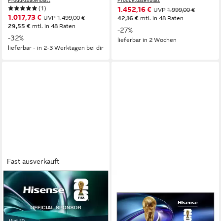
Produktdatenblatt
Produktdatenblatt
(1)
1.452,16 €
UVP
1.999,00 €
1.017,73 €
UVP
1.499,00 €
42,16 €
mtl. in 48 Raten
29,55 €
mtl. in 48 Raten
-27%
-32%
lieferbar in 2 Wochen
lieferbar - in 2-3 Werktagen bei dir
Fast ausverkauft
HISENSE
HISENSE
50U7Q QLED Mini LED-
75E8Q Mini-LED-Fernseher
Fernseher
ULED Mini LED
Bildschirmtechnologie
4K Ultra HD
Auflösung
126 cm/50 Zoll
Diagonale