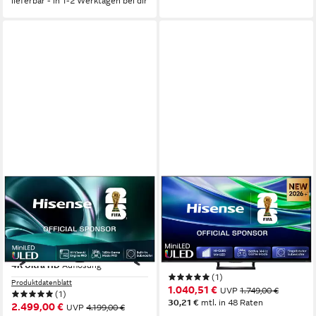
lieferbar - in 1-2 Werktagen bei dir
HISENSE
HISENSE
100U7Q QLED Mini LED-
75E8S Mini-LED-Fernseher
Fernseher
189 cm/75 Zoll
Diagonale
ULED MiniLED
Bildschirmtechnologie
253 cm/100 Zoll
Diagonale
4K Ultra HD
Auflösung
ULED
Bildschirmtechnologie
4K Ultra HD
Auflösung
Produktdatenblatt
(1)
Produktdatenblatt
1.040,51 €
UVP
1.749,00 €
(1)
30,21 €
mtl. in 48 Raten
2.499,00 €
UVP
4.199,00 €