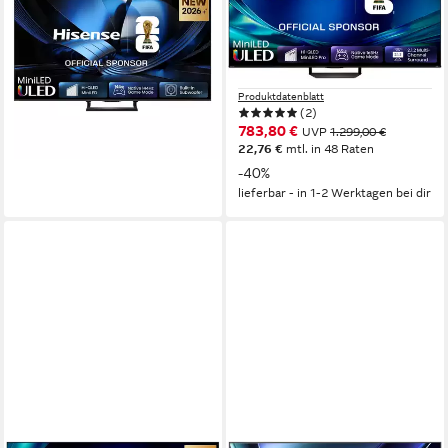
Fernseher
ULED Mini LED
Bildschirmtechnologie
4K Ultra HD
Auflösung
139 cm/55 Zoll
Diagonale
ULED MiniLED
Bildschirmtechnologie
Produktdatenblatt
4K Ultra HD
Auflösung
699,99 €
20,32 €
mtl. in 48 Raten
Produktdatenblatt
lieferbar - in 6-7 Werktagen bei dir
(2)
783,80 €
UVP
1.299,00 €
22,76 €
mtl. in 48 Raten
-40%
lieferbar - in 1-2 Werktagen bei dir